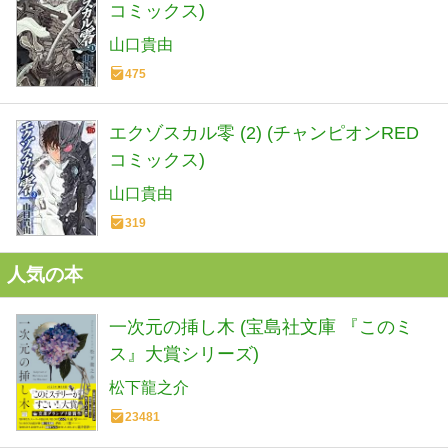
コミックス)
山口貴由
475
エクゾスカル零 (2) (チャンピオンRED
コミックス)
山口貴由
319
人気の本
一次元の挿し木 (宝島社文庫 『このミ
ス』大賞シリーズ)
松下龍之介
23481