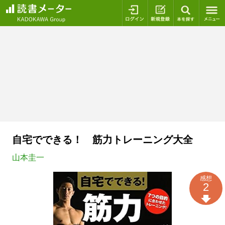
ログイン
新規登録
本を探
自宅でできる！ 筋力トレーニング大全
山本圭一
感想
2