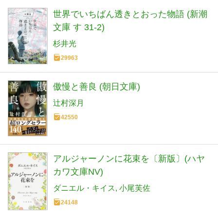
世界でいちばん透きとおった物語 (新潮
文庫 す 31-2)
杉井光
29963
傲慢と善良 (朝日文庫)
辻村深月
42550
アルジャーノンに花束を〔新版〕(ハヤ
カワ文庫NV)
ダニエル・キイス
小尾芙佐
24148