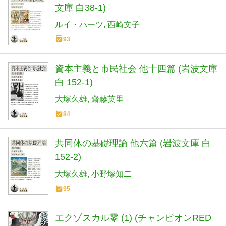
文庫 白38-1)
ルイ・ハーツ
西崎文子
93
資本主義と市民社会 他十四篇 (岩波文庫
白 152-1)
大塚久雄
齋藤英里
84
共同体の基礎理論 他六篇 (岩波文庫 白
152-2)
大塚久雄
小野塚知二
95
エクゾスカル零 (1) (チャンピオンRED