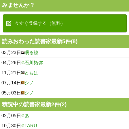
みませんか？
今すぐ登録する（無料）
読みおわった読書家最新5件(8)
03月23日
眠る鯱
04月26日
石川拓弥
11月21日
ともは
07月14日
シノ
05月03日
シノ
積読中の読書家最新2件(2)
02月05日
あ
10月30日
TARU