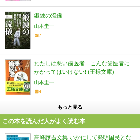
鍛錬の流儀
山本圭一
7
わたしは悪い歯医者―こんな歯医者に
かかってはいけない! (王様文庫)
山本圭一
4
もっと見る
この本を読んだ人がよく読む本
高峰譲吉文集 いかにして発明国民とな