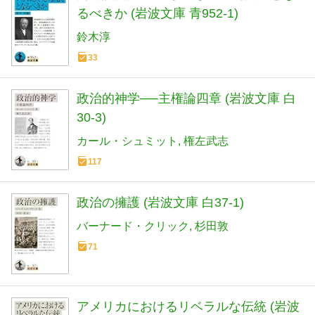
るべきか (岩波文庫 青952-1)
鈴木淳
33
政治的神学──主権論四章 (岩波文庫 白
30-3)
カール・シュミット
権左武志
117
政治の擁護 (岩波文庫 白37-1)
バーナード・クリック
杉田敦
71
アメリカにおけるリベラルな伝統 (岩波