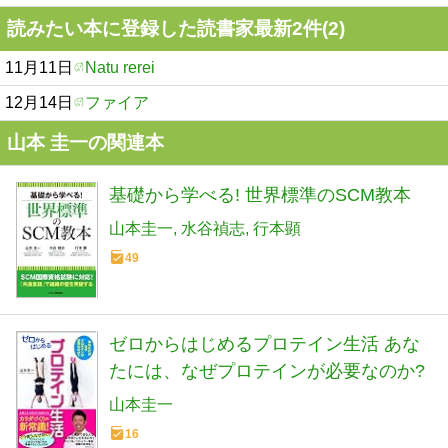
読みたい本に登録した読書家最新2件(2)
11月11日
Natu rerei
12月14日
ファイア
山本 圭一の関連本
基礎から学べる! 世界標準のSCM教本
山本圭一
水谷禎志
行本顕
49
ゼロからはじめるプロテイン生活 あな
たには、なぜプロテインが必要なのか?
山本圭一
16