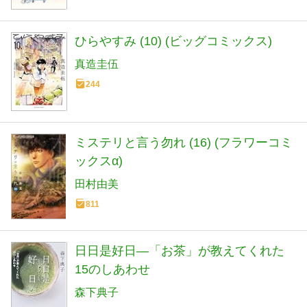
ひらやすみ (10) (ビッグコミックス)
真造圭伍
244
ミステリと言う勿れ (16) (フラワーコミ
ックスα)
田村由美
811
日日是好日―「お茶」が教えてくれた
15のしあわせ
森下典子