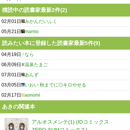
積読中の読書家最新2件(2)
02月01日
みかんだいふく
05月21日
mamio
読みたい本に登録した読書家最新5件(9)
04月19日
なら
06月09日
温泉たまご
07月01日
あんず
03月05日
いおい 秋までに◎キロやせる
02月17日
aonomi
あきの関連本
アルオスメンテ(1) (IDコミックス
ZERO-SUMコミックス)