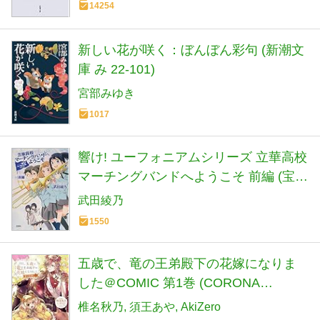
14254
新しい花が咲く：ぼんぼん彩句 (新潮文
庫 み 22-101)
宮部みゆき
1017
響け! ユーフォニアムシリーズ 立華高校
マーチングバンドへようこそ 前編 (宝島
社文庫)
武田綾乃
1550
五歳で、竜の王弟殿下の花嫁になりま
した＠COMIC 第1巻 (CORONA
COMICS)
椎名秋乃
須王あや
AkiZero