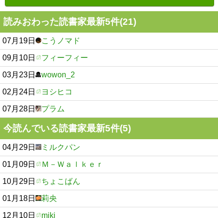
読みおわった読書家最新5件(21)
07月19日
こうノマド
09月10日
フィーフィー
03月23日
wowon_2
02月24日
ヨシヒコ
07月28日
プラム
今読んでいる読書家最新5件(5)
04月29日
ミルクパン
01月09日
Ｍ－Ｗａｌｋｅｒ
10月29日
ちょこばん
01月18日
莉央
12月10日
miki