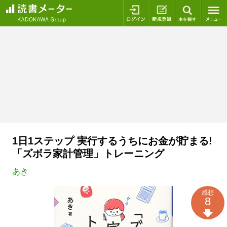
ログイン
新規登録
本を探
1日1ステップ 実行するうちにお金が貯まる!
「ズボラ家計管理」トレーニング
あき
感想
8