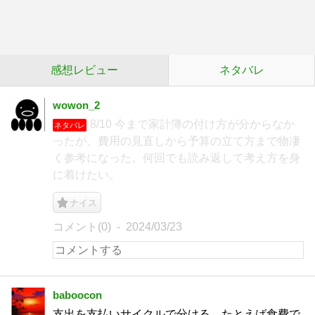
感想レビュー
ネタバレ
wowon_2
8/10 今まで家計簿の付け方が分からなか
ネタバレ
ったが、費用の見直しから予算の立て方まで物凄
く参考になった。何回でも読み返して考え方を身
に着けたい。
ナイス
コメント(0)
2024/03/23
baboocon
支出を支払いサイクルで分ける、たとえば食費で