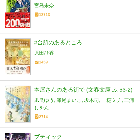
宮島未奈
12713
#台所のあるところ
原田ひ香
1459
本屋さんのある街で (文春文庫 ふ 53-2)
凪良ゆう
瀬尾まいこ
坂木司
一穂ミチ
三浦
しをん
2714
ブティック