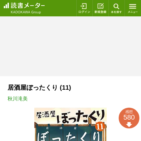
ログイン
新規登録
本を探
居酒屋ぼったくり (11)
秋川滝美
感想
580