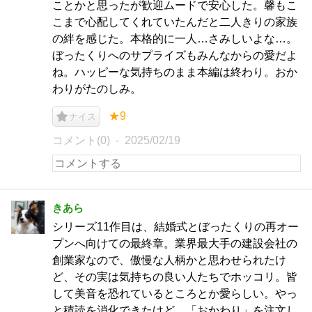
ことかと思ったが歓迎ムードで安心した。馨もこ
こまで心配してくれていたんだと二人きりの家族
の絆を感じた。本格的に一人…さみしいよな…。
ぼったくりへのサプライズもみんなからの愛だよ
ね。ハッピーな気持ちのまま本編は終わり。おか
わりがたのしみ。
★9
ナイス
コメント(0)
2025/02/19
きあら
シリーズ11作目は、結婚式とぼったくりの再オー
プンへ向けての最終章。業界最大手の建設会社の
創業家なので、傲慢な人柄かと思わせられたけ
ど、その実は気持ちの良い人たちでホッコリ。皆
して美音を恐れているところとか愛らしい。やっ
と積読を消化できたけど、「おかわり」を注文し