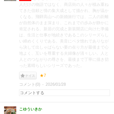
人だけの物語ではなく、商店街の人々が積み重ね
てきた信頼と情の集大成として描かれ、胸が温か
くなる。飛騨高山への新婚旅行では、二人の距離
が自然体のまま深まり、これまでの歩みが静かに
肯定される。新居の完成と新装開店に向けた準備
は、生活と仕事が地続きであるこのシリーズらし
い締めくくりである。美音にベタ惚れでありなが
ら決して出しゃばらない要の在り方が最後まで心
地よく、互いを尊重する夫婦像が清々しい。人と
人とのつながりの尊さを、最後まで丁寧に描き切
った素晴らしいシリーズであった。
★7
ナイス
コメント(0)
2026/01/28
こゆういきか