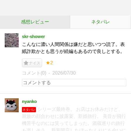
感想レビュー
ネタバレ
skr-shower
こんなに濃い人間関係は嫌だと思いつつ読了。表
紙詐欺かとも思うが続編もあるので良しとする。
★2
ナイス
コメント(0)
2026/07/30
nyanko
シリーズ最終巻。 お店はお休みだけど、
ネタバレ
親族の顔合わせに披露宴、新婚旅行。 美音が飛行
機苦手なのには笑ってしまった。酒蔵巡りの旅行
も楽しそう。 新装開店したぼったくりにも会いに