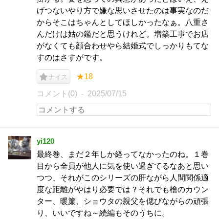
げつないやり方で嫌な思いさせたのは事実なのだ
からそこはちゃんとしてほしかったなぁ。八重さ
んだけは姑の鑑だと思うけれど。増築工事でお店
がなくても顔合わせやら結婚式でしっかりもてな
すのはさすがです。
★18
ナイス
コメント(0)
2025/07/15
yi120
最終巻、まだ２年しか経ってなかったのね。１巻
目から全員が他人に気を使い過ぎてるなあと思い
つつ、それがこのシリーズの肝ながら人間関係適
度な距離がやはり必要では？それでも檜のカウン
ター、暖簾、ショウタの親父を偲びながらの頑張
り、いいですね～続編もそのうちに。