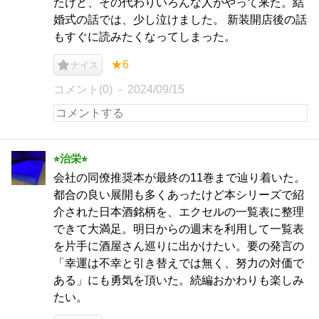
たけど、その代わりいろんな人がやって来た。結
婚式の話では、少し泣けました。 新装開店後の話
もすぐに読みたくなってしまった。
★6
ナイス
コメント(0)
2024/09/15
⭐︎治栄⭐︎
会社の同僚推奨本が最終の11巻まで辿り着いた。
都合の良い展開も多くあったけど本シリーズで紹
介された日本酒銘柄を、エクセルの一覧表に整理
できて大満足。明日からの週末を利用して一覧表
を片手に酒屋さん巡りに出かけたい。要の発言の
「幸運は不幸と引き替えでは無く、努力の対価で
ある」にも勇気を頂いた。続編おかわりも楽しみ
たい。