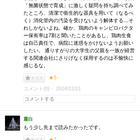
「無菌状態で育成」に激しく疑問を持ち調べてみ
たところ、清潔で衛生的な器具を用いて（なるべ
く）消化管内の汚染を受けないよう解体する…そ
れしかないよね。確か、鶏肉のキャンピロバクタ
ー保有率は7割と聞いたことがあるし、鶏肉生食
は自己責任で、病院に迷惑をかけないようお願い
したい。 通りすがりの大学生の父親を一族が経営
する関連会社にさりげなく採用するのは不愉快に
感じるな。
★5
ナイス
コメント(0)
2024/12/21
蕭白
もう少し先まで読みたかったです。
★7
ナイス