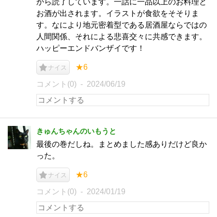
から読了しています。一話に一品以上のお料理と
お酒が出されます。イラストが食欲をそそりま
す。なにより地元密着型である居酒屋ならではの
人間関係、それによる悲喜交々に共感できます。
ハッピーエンドバンザイです！
★6
ナイス
コメント(0)
2024/06/19
きゅんちゃんのいもうと
最後の巻だしね。まとめました感ありだけど良か
った。
★6
ナイス
コメント(0)
2024/01/19