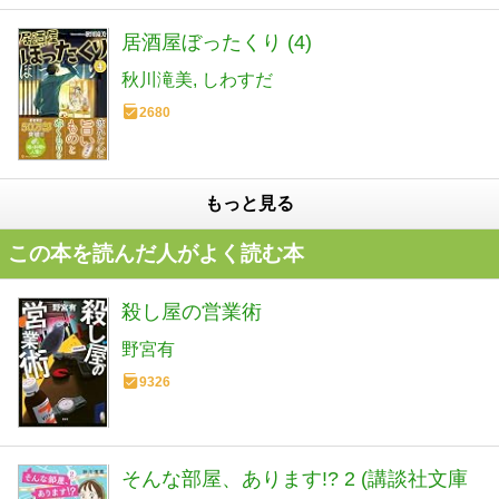
居酒屋ぼったくり (4)
秋川滝美
しわすだ
2680
もっと見る
この本を読んだ人がよく読む本
殺し屋の営業術
野宮有
9326
そんな部屋、あります!? 2 (講談社文庫