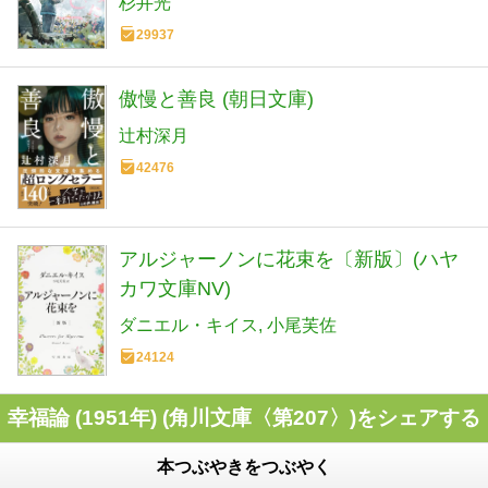
杉井光
29937
傲慢と善良 (朝日文庫)
辻村深月
42476
アルジャーノンに花束を〔新版〕(ハヤ
カワ文庫NV)
ダニエル・キイス
小尾芙佐
24124
幸福論 (1951年) (角川文庫〈第207〉)をシェアする
本つぶやきをつぶやく