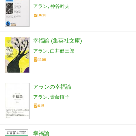
アラン
神谷幹夫
3610
幸福論 (集英社文庫)
アラン
白井健三郎
1109
アランの幸福論
アラン
齋藤慎子
615
幸福論