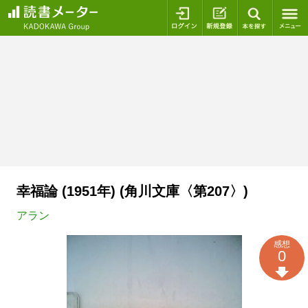
ログイン
新規登録
本を探
幸福論 (1951年) (角川文庫〈第207〉)
アラン
感想
0