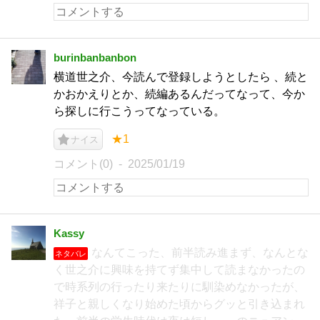
burinbanbanbon
横道世之介、今読んで登録しようとしたら 、続と
かおかえりとか、続編あるんだってなって、今か
ら探しに行こうってなっている。
★1
ナイス
コメント(0)
2025/01/19
Kassy
なんてこった、前半読み進まず、なんとな
ネタバレ
く世之介に興味を持てず集中して読まなかったの
で時系列の行ったり来たりに馴染めなかったが、
祥子と親しくなり始めた頃からグッと引き込まれ