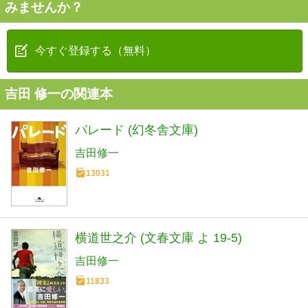
みませんか？
今すぐ登録する（無料）
吉田 修一の関連本
パレード (幻冬舎文庫)
吉田修一
13031
横道世之介 (文春文庫 よ 19-5)
吉田修一
11833