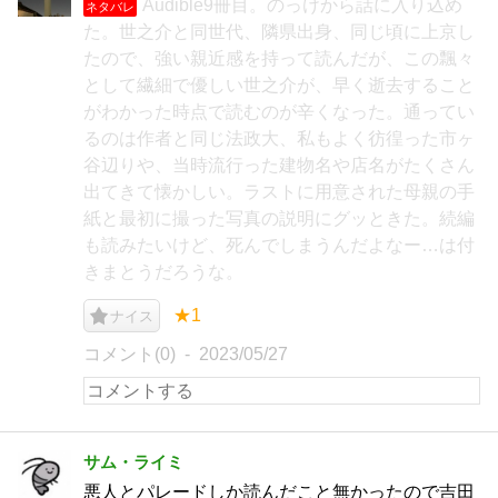
Audible9冊目。のっけから話に入り込め
ネタバレ
た。世之介と同世代、隣県出身、同じ頃に上京し
たので、強い親近感を持って読んだが、この飄々
として繊細で優しい世之介が、早く逝去すること
がわかった時点で読むのが辛くなった。通ってい
るのは作者と同じ法政大、私もよく彷徨った市ヶ
谷辺りや、当時流行った建物名や店名がたくさん
出てきて懐かしい。ラストに用意された母親の手
紙と最初に撮った写真の説明にグッときた。続編
も読みたいけど、死んでしまうんだよなー…は付
きまとうだろうな。
★1
ナイス
コメント(0)
2023/05/27
サム・ライミ
悪人とパレードしか読んだこと無かったので吉田