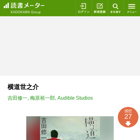
ログイン
新規登録
本を探
横道世之介
吉田修一
,
梅原裕一郎
,
Audible Studios
感想
27