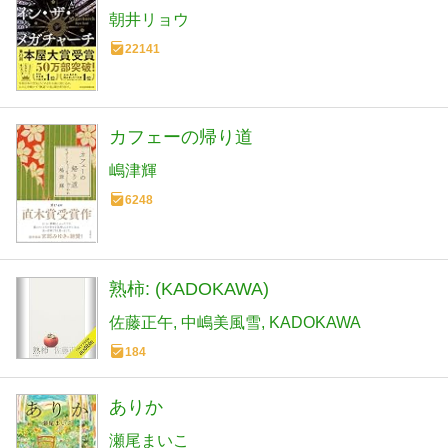
朝井リョウ
22141
カフェーの帰り道
嶋津輝
6248
熟柿: (KADOKAWA)
佐藤正午
中嶋美風雪
KADOKAWA
184
ありか
瀬尾まいこ