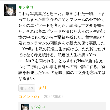
キジネコ
これは写真集だと思った。陰画された一瞬。止ま
ってしまった世之介の時間とフレームの外で続く
各々のエピソードを考えた。読者は世之介を知っ
た。それは各エピソードを演じた人々の人生の記
憶の中にも少なからず足跡を残した。留学生の李
君とカメラマンの関根さんが新大久保で実践した
「Yes‼」も私の記憶に生き続ける。ただ悼むだけ
ではなく考え続ける。私達は人生の折々Yes
or No？を問われる。ともすればNoの理由を見
つけて行動しない事を自身への言い訳にする。物
語を触発したYes‼の意味、隣の世之介を忘れては
なるまい。
★31
ナイス
コメント(3)
2024/06/02
キジネコ