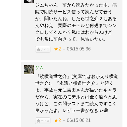
ジムちゃん 前から読みたかった本、病
院で朗読サービス使って読んだて云う
か、聞いたんね。したら世之介２もある
んやねえ 実際のモデルと何処までシン
クロしてるんか？私にはわからんけど
でも常に前向きって、見習いたい。
★2
06/15 05:36
ナイス
ジム
『続横道世之介』(文庫ではおかえり横道
世之介)、『永遠と横道世之介』と続く
よ。事故を元に吉田さんが描いたキャラ
だから、実在のモデルとは全く違うと思
うけど、この間ラストまで読んですごく
良かったよ。レビュー書かなきゃ😂
★2
06/15 06:21
ナイス