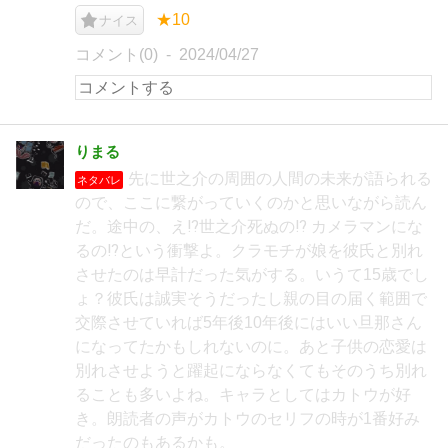
★10
ナイス
コメント(0)
2024/04/27
りまる
先に世之介の周囲の人間の未来が語られる
ネタバレ
ので、ここに繋がっていくのかと思いながら読ん
だ。途中の、え⁉︎世之介死ぬの⁉︎ カメラマンにな
るの⁉︎という衝撃よ。クラモチが娘を彼氏と別れ
させたのは早計だった気がする。いうて15歳でし
ょ？彼氏は誠実そうだったし親の目の届く範囲で
交際させていれば5年後10年後にはいい旦那さん
になってたかもしれないのに。あと子供の恋愛は
別れさせようと躍起にならなくてもそのうち別れ
ることも多いよね。キャラとしてはカトウが好
き。朗読者の声がカトウのセリフの時が1番好み
だったのもあるかも。