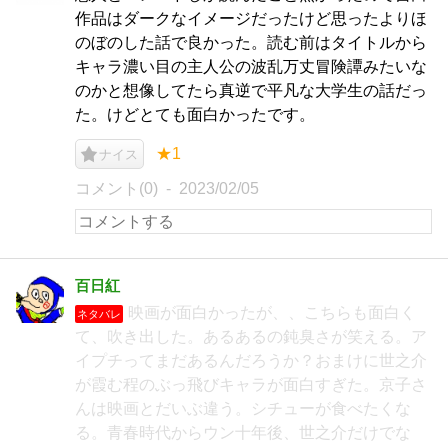
作品はダークなイメージだったけど思ったよりほ
のぼのした話で良かった。読む前はタイトルから
キャラ濃い目の主人公の波乱万丈冒険譚みたいな
のかと想像してたら真逆で平凡な大学生の話だっ
た。けどとても面白かったです。
★1
ナイス
コメント(0)
2023/02/05
百日紅
映画が面白かったが、、こちらも面白く
ネタバレ
て、吹き出した。あるあるの鈍臭さが笑える。ア
イプチってまだあるんだろうか？おまけに世之介
が霞む程のぶっ飛びキャラが面白すぎた。京子さ
んは映画とだいぶ違う。シチューが食べたくな
る。青春時代からウン十年後、世之介だけでな