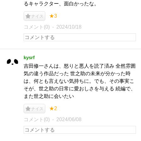
るキャラクター、面白かったな。
★3
ナイス
コメント(0)
2024/10/18
kysrf
吉田修一さんは、怒りと悪人を読了済み 全然雰囲
気の違う作品だった 世之助の未来が分かった時
は、何とも言えない気持ちに。でも、その事実こ
そが、世之助の日常に愛おしさを与える 続編で、
また世之助に会いたい
★2
ナイス
コメント(0)
2024/06/08