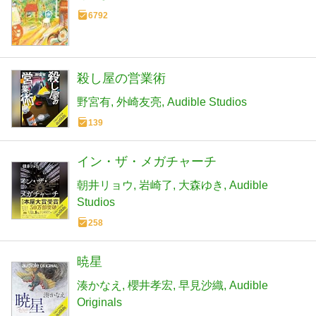
6792
殺し屋の営業術
野宮有
外崎友亮
Audible Studios
139
イン・ザ・メガチャーチ
朝井リョウ
岩崎了
大森ゆき
Audible
Studios
258
暁星
湊かなえ
櫻井孝宏
早見沙織
Audible
Originals