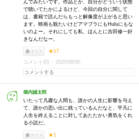
んでみたいです。作品とか、自分がどういう状態
で聴いてたかによるけど、今回の自分に関して
は、書籍で読んだらもっと解像度が上がると思い
ます。映画も観たいけどアマプラにもHuluにもな
いのよー。それにしても私、ほんとに吉田修一好
きなんだなー。
★17
ナイス
コメント(0)
2025/08/30
堀内誠太郎
いたって凡庸な人間も、誰かの人生に影響を与え
て、誰かの思い出に残っているんだなと、平凡に
人生を終えることに対してあたたかい勇気をくれ
る小説だ。
★1
ナイス