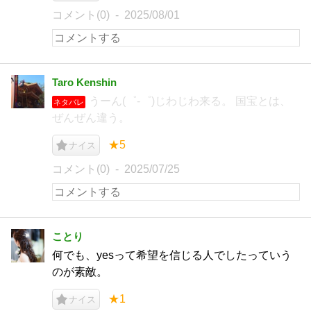
コメント(0)
2025/08/01
Taro Kenshin
うーん(゜-゜)じわじわ来る。 国宝とは、
ネタバレ
ぜんぜん違う。
★5
ナイス
コメント(0)
2025/07/25
ことり
何でも、yesって希望を信じる人でしたっていう
のが素敵。
★1
ナイス