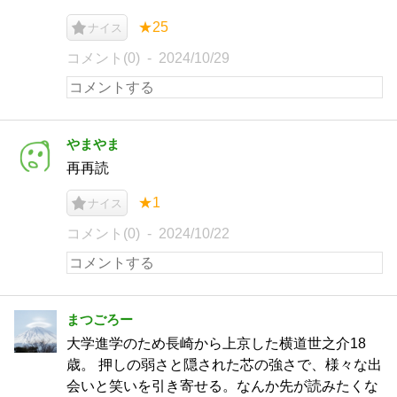
★25
ナイス
コメント(0)
2024/10/29
やまやま
再再読
★1
ナイス
コメント(0)
2024/10/22
まつごろー
大学進学のため長崎から上京した横道世之介18
歳。 押しの弱さと隠された芯の強さで、様々な出
会いと笑いを引き寄せる。なんか先が読みたくな