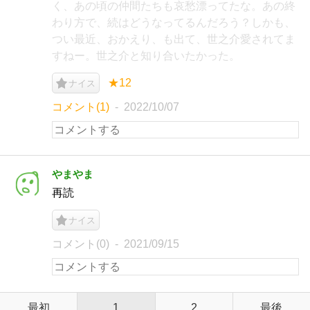
く、あの頃の仲間たちも哀愁漂ってたな。あの終
わり方で、続はどうなってるんだろう？しかも、
つい最近、おかえり、も出て、世之介愛されてま
すねー。世之介と知り合いたかった。
★12
ナイス
コメント(1)
2022/10/07
やまやま
再読
ナイス
コメント(0)
2021/09/15
最初
1
2
最後