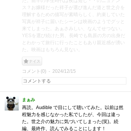
た。前半の学生時代は夜は短し・・のニュアン
ス？お嬢様だった祥子が選び進んだ道と世之介を
理解するための描写が素晴らしく、約束していた
写真が祥子に届いたシーンは映画のようでグッと
来てしまった。あぁさみしい、なんてせつない。
YESを選び続けた男。長崎でも島原の方の出身だ
とわかって旅行に行ったこともあり親近感が湧い
た。映画はもちろん見ない。
ナイス
コメント(0)
2024/12/15
まぁみ
再読。Audible で目にして聴いてみた。以前は然
程魅力を感じなかった私でしたが、今回は違っ
た。世之介の魅力に気づいてしまった(笑)。続
編、最終作、読んでみることにします！