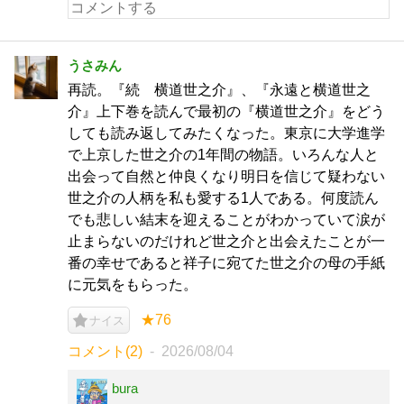
うさみん
再読。『続 横道世之介』、『永遠と横道世之
介』上下巻を読んで最初の『横道世之介』をどう
しても読み返してみたくなった。東京に大学進学
で上京した世之介の1年間の物語。いろんな人と
出会って自然と仲良くなり明日を信じて疑わない
世之介の人柄を私も愛する1人である。何度読ん
でも悲しい結末を迎えることがわかっていて涙が
止まらないのだけれど世之介と出会えたことが一
番の幸せであると祥子に宛てた世之介の母の手紙
に元気をもらった。
★76
ナイス
コメント(2)
2026/08/04
bura