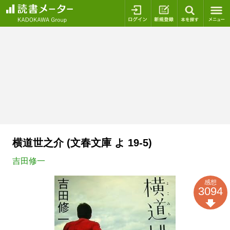
ログイン
新規登録
本を探
横道世之介 (文春文庫 よ 19-5)
吉田修一
感想
3094