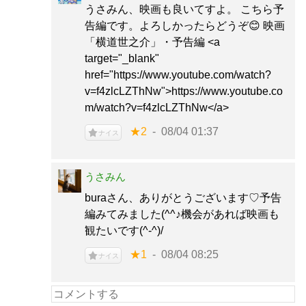
うさみん、映画も良いてすよ。 こちら予
告編です。よろしかったらどうぞ😊 映画
「横道世之介」・予告編 <a
target="_blank"
href="https://www.youtube.com/watch?
v=f4zlcLZThNw">https://www.youtube.co
m/watch?v=f4zlcLZThNw</a>
★2
08/04 01:37
ナイス
うさみん
buraさん、ありがとうございます♡予告
編みてみました(^^♪機会があれば映画も
観たいです(^-^)/
★1
08/04 08:25
ナイス