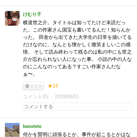
けむり子
横道世之介。タイトルは知ってたけど未読だっ
た。この作家さん国宝も書いてるんだ！知らんか
った。 田舎から出てきた大学生の日常を描いてる
だけなのに、なんとも懐かしく微笑ましいこの感
情。 そして読み終わって残るのは私の中にも世之
介が忘れられない人になった事。 小説の中の人な
のにこんなのってある？すごい作家さんだな
ぁ〜。
★24
ナイス
コメント(0)
2026/08/01
basuteto
何かを賢明に頑張るとか、事件が起こるとかはな