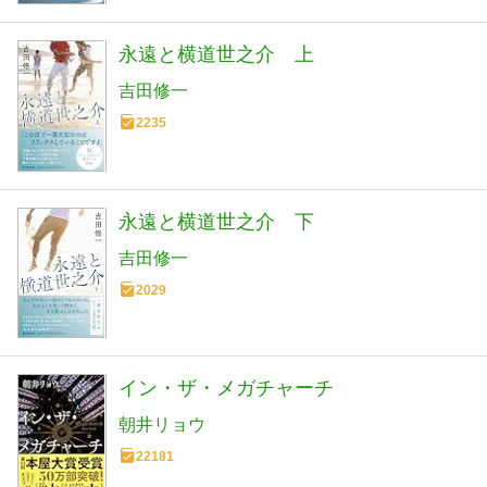
永遠と横道世之介 上
吉田修一
2235
永遠と横道世之介 下
吉田修一
2029
イン・ザ・メガチャーチ
朝井リョウ
22181