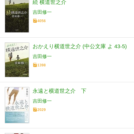
続 横道世之介
吉田修一
4056
おかえり横道世之介 (中公文庫 よ 43-5)
吉田修一
1398
永遠と横道世之介 下
吉田修一
2029