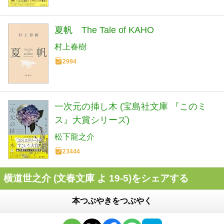
夏帆 The Tale of KAHO
村上春樹
2994
一次元の挿し木 (宝島社文庫 『このミ
ス』大賞シリーズ)
松下龍之介
23444
横道世之介 (文春文庫 よ 19-5)をシェアする
本つぶやきをつぶやく