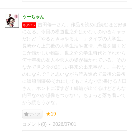
うーちゃん
吉田修一さん、作品を読めば読むほど好き
ネタバレ
になる。今回の横道世之介はかなりのゆるキャラ
だけど「やるときゃやるよ！」タイプの大学生。
長崎から上京後の大学生活や友情、恋愛を描くど
こか懐かしい物語。世之介の学生時代とそれから
何十年後の友人や恋人の姿が描かれている。その
なかで世之介の悲しい将来の出来事が…。主役な
のになんで？と思いながら読み進めて最後の最後
に涙腺崩壊😭それにしてもこんな小説書ける吉田
さん、ホントに凄すぎ！続編が出てるけどどんな
内容なのか想像もつかない。ちょっと落ち着いて
から読もうかな。
★19
ナイス
コメント(0)
2026/07/01