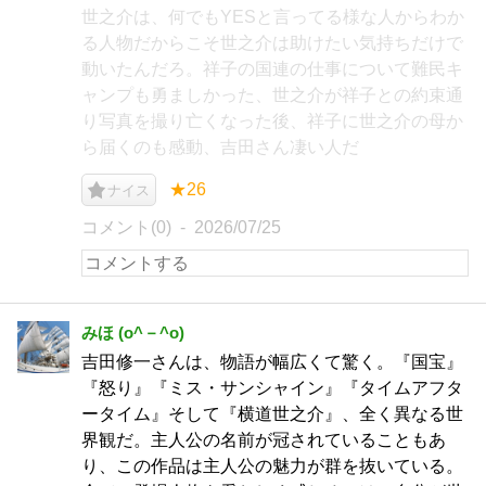
世之介は、何でもYESと言ってる様な人からわか
る人物だからこそ世之介は助けたい気持ちだけで
動いたんだろ。祥子の国連の仕事について難民キ
ャンプも勇ましかった、世之介が祥子との約束通
り写真を撮り亡くなった後、祥子に世之介の母か
ら届くのも感動、吉田さん凄い人だ
★26
ナイス
コメント(0)
2026/07/25
みほ (o^－^o)
吉田修一さんは、物語が幅広くて驚く。『国宝』
『怒り』『ミス・サンシャイン』『タイムアフタ
ータイム』そして『横道世之介』、全く異なる世
界観だ。主人公の名前が冠されていることもあ
り、この作品は主人公の魅力が群を抜いている。