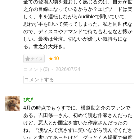
全ての登場人物を愛おしく感じるのは、自分が世
之介の目線になっているからか？エピソードは楽
しく、車を運転しながらAudibleで聞いていて、
思わず手を叩いて笑ってしまった。私と同世代な
ので、ディスコやアマンドで待ち合わせなど懐か
しい。最後は号泣。切ないが優しい気持ちにな
る。世之介大好き。
★40
ナイス
コメント(0)
2026/07/24
ぴぴ
4月の時点でもうすでに、横道世之介のファンで
ある。吉田修一さん、初めて読む作家さんだった
けど、悪人とか国宝を書いた作家さんだったの
ね。『涙なんて流さずに笑いながら読んでくださ
い』と書いてあったけど、グッとくる場面で何度