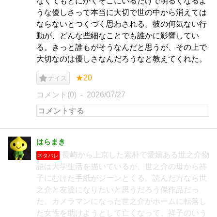
なくてもとにかくそこにいるだけで明るくなるよ
うな優しさって本当に大切で世の中から消えては
ならないとつくづく思わされる。彼の何気ない行
動が、どんな些細なことでも誰かに影響してい
る。きっと誰もがそうなんだと思うが、その上で
大切なのは優しさなんだろうなと教えてくれた。
★20
ナイス
コメント(0)
2026/07/27
はらまき
長崎から上京した素朴で愛嬌ある世之介物
ネタバレ
語は大学生活を描いているが、世之介の母から祥
子にむけた手紙がジーンとくる。読んだ方なら世
之介と友達になりたいと思うだろう傑作品だっ
た。カメラマンになった世之介がホームに転落し
た女性を助けようとして亡くなって、祥子のいう