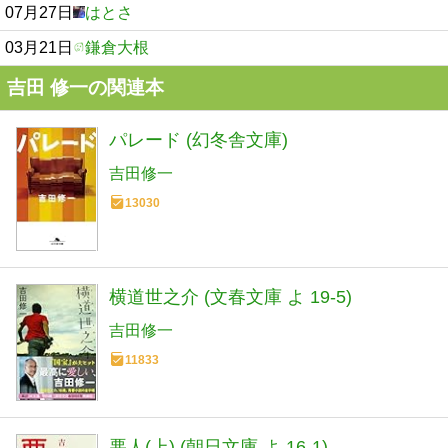
07月27日
はとさ
03月21日
鎌倉大根
吉田 修一の関連本
パレード (幻冬舎文庫)
吉田修一
13030
横道世之介 (文春文庫 よ 19-5)
吉田修一
11833
悪人(上) (朝日文庫 よ 16-1)