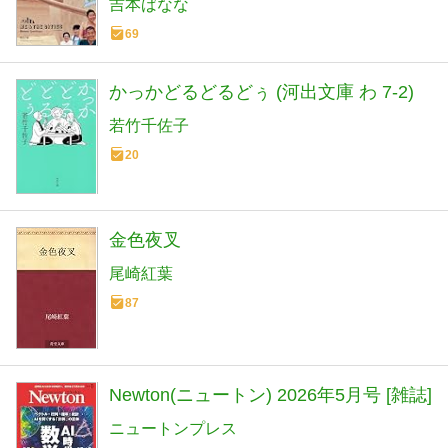
吉本ばなな
69
かっかどるどるどぅ (河出文庫 わ 7-2)
若竹千佐子
20
金色夜叉
尾崎紅葉
87
Newton(ニュートン) 2026年5月号 [雑誌]
ニュートンプレス