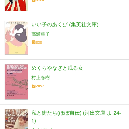
9124
いい子のあくび (集英社文庫)
高瀬隼子
838
めくらやなぎと眠る女
村上春樹
2057
私と街たち(ほぼ自伝) (河出文庫 よ 24-
1)