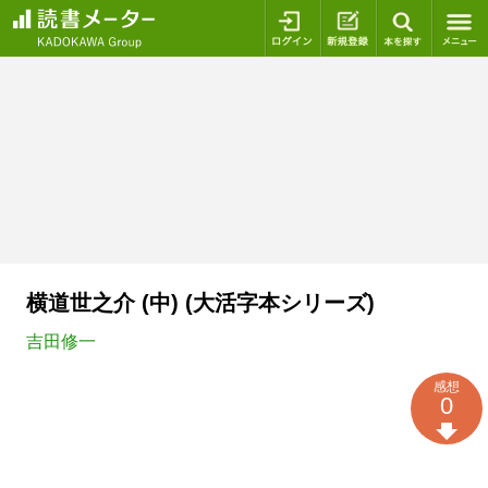
ログイン
新規登録
本を探
横道世之介 (中) (大活字本シリーズ)
吉田修一
感想
0