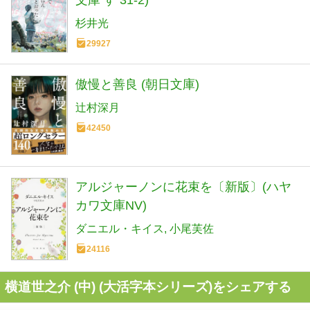
杉井光
29927
傲慢と善良 (朝日文庫)
辻村深月
42450
アルジャーノンに花束を〔新版〕(ハヤ
カワ文庫NV)
ダニエル・キイス
小尾芙佐
24116
横道世之介 (中) (大活字本シリーズ)をシェアする