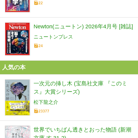
22
Newton(ニュートン) 2026年4月号 [雑誌]
ニュートンプレス
24
人気の本
一次元の挿し木 (宝島社文庫 『このミ
ス』大賞シリーズ)
松下龍之介
23377
世界でいちばん透きとおった物語 (新潮
文庫 す 31-2)