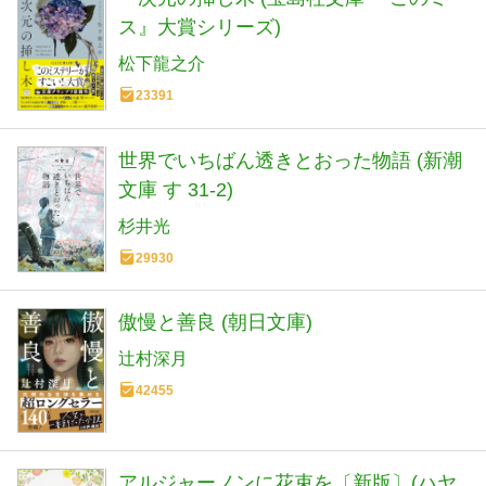
ス』大賞シリーズ)
松下龍之介
23391
世界でいちばん透きとおった物語 (新潮
文庫 す 31-2)
杉井光
29930
傲慢と善良 (朝日文庫)
辻村深月
42455
アルジャーノンに花束を〔新版〕(ハヤ