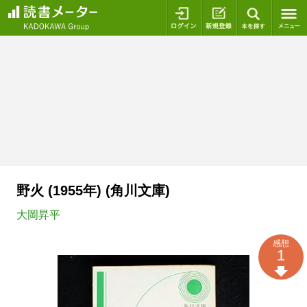
ログイン
新規登録
本を探
野火 (1955年) (角川文庫)
大岡昇平
感想
1