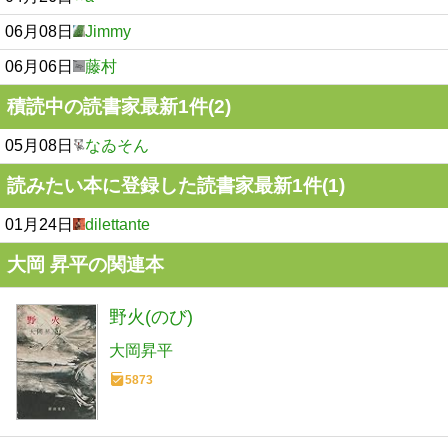
06月08日
Jimmy
06月06日
藤村
積読中の読書家最新1件(2)
05月08日
なゐそん
読みたい本に登録した読書家最新1件(1)
01月24日
dilettante
大岡 昇平の関連本
野火(のび)
大岡昇平
5873