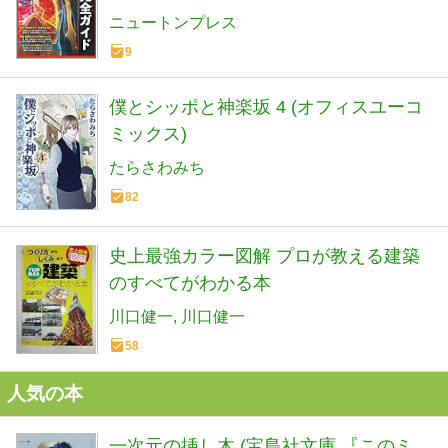
ニュートンプレス
9
僕とシッポと神楽坂 4 (オフィスユーコ
ミックス)
たらさわみち
82
史上最強カラー図解 プロが教える建築
のすべてがわかる本
川口健一
川口健一
58
人気の本
一次元の挿し木 (宝島社文庫 『このミ