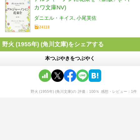
カワ文庫NV)
ダニエル・キイス
小尾芙佐
24118
野火 (1955年) (角川文庫)をシェアする
本つぶやきをつぶやく
野火 (1955年) (角川文庫)
の
評価
100
％
感想・レビュー
1
件