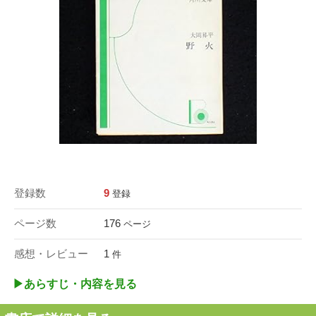
登録数
9
登録
ページ数
176
ページ
感想・レビュー
1
件
▶︎あらすじ・内容を見る