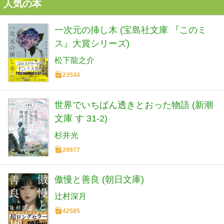
人気の本
一次元の挿し木 (宝島社文庫 『このミ
ス』大賞シリーズ)
松下龍之介
23544
世界でいちばん透きとおった物語 (新潮
文庫 す 31-2)
杉井光
29977
傲慢と善良 (朝日文庫)
辻村深月
42585