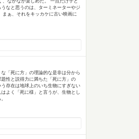
く、なかなか楽しめた。 一点だけ子ど
ろうなと思うのは、ターミネーターやジ
 まぁ、それをキッカケに古い映画に
々な「死に方」の理論的な是非は分から
課題性と説得力に満ちた「死に方」の
いう存在は地球上のいち生物にすぎない
人はよく「死に様」と言うが、生物とし
る。