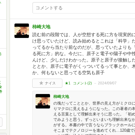
ハ
柿崎大地
読む前の段階では、人が空想する死に方を現実的
け思っていたけど、読み始めるとこれは「科学」
ってるから当たり前なのだが、思っていたよりも
る死に方」的な。今だに、原子と電子や陽子や中
先
んけど、少しだけわかった。原子と原子が接触し
ととか、原子に電子がくっついてるって事とか、
か、何もないと思ってる空気も原子
竜
ナイス
★1
コメント(
2
)
2024/09/07
タ
件
柿崎大地
の塊だってこととか、世界の見え方がミクロ
りマクロに見えるようになった。この著者の
える言葉として理解出来そうに思った。「初
でみようと思う。ずっといまいち理解出来な
がする。本書の中で言うならブラックホール
そこまでテクノロジーを進めてくれ…120歳