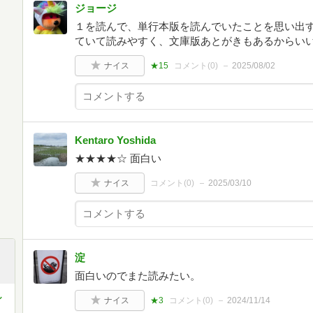
ジョージ
１を読んで、単行本版を読んでいたことを思い出
ていて読みやすく、文庫版あとがきもあるからい
ナイス
★15
コメント(
0
)
2025/08/02
Kentaro Yoshida
★★★★☆ 面白い
ナイス
コメント(
0
)
2025/03/10
淀
面白いのでまた読みたい。
し
ナイス
★3
コメント(
0
)
2024/11/14