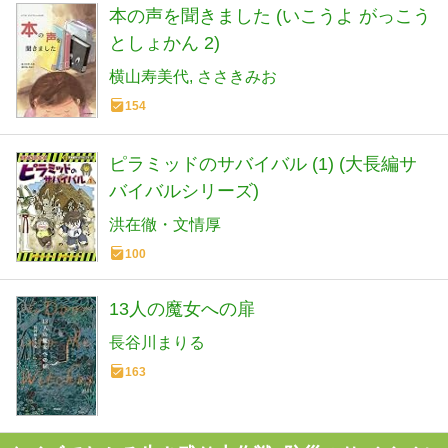
本の声を聞きました (いこうよ がっこう
としょかん 2)
横山寿美代
ささきみお
154
ピラミッドのサバイバル (1) (大長編サ
バイバルシリーズ)
洪在徹・文情厚
100
13人の魔女への扉
長谷川まりる
163