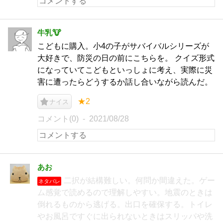
牛乳🐮
こどもに購入。小4の子がサバイバルシリーズが
大好きで、防災の日の前にこちらを。 クイズ形式
になっていてこどもといっしょに考え、実際に災
害に遭ったらどうするか話し合いながら読んだ。
★2
ナイス
コメント(0)
2021/08/28
あお
二択が結構難しい。何問か間違えた。ゲー
ネタバレ
ム感覚で読めるので理解しやすい。地震のときは
倒れるものから逃げる。出口を確保する。トイレ
やお風呂ですぐに出られないときはスリッパや洗