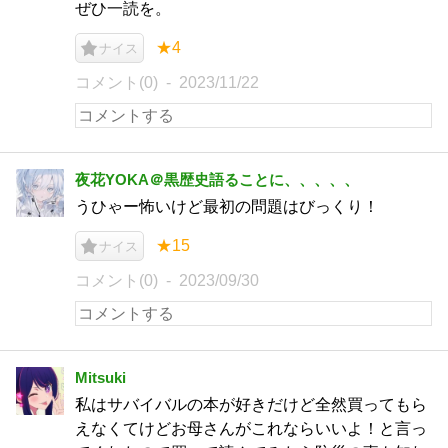
ぜひ一読を。
★4
ナイス
コメント(0)
2023/11/22
夜花YOKA＠黒歴史語ることに、、、、、
うひゃー怖いけど最初の問題はびっくり！
★15
ナイス
コメント(0)
2023/09/30
Mitsuki
私はサバイバルの本が好きだけど全然買ってもら
えなくてけどお母さんがこれならいいよ！と言っ