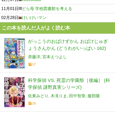
11月01日
どら母 学校図書館を考える
02月28日
けいけいマン
この本を読んだ人がよく読む本
がっこうのおばけずかん おばけじゅぎ
ょうさんかん (どうわがいっぱい 162)
斉藤洋
宮本えつよし
17
科学探偵 VS. 死霊の学園祭［後編］ (科
学探偵 謎野真実シリーズ)
佐東みどり
木滝りま
田中智章
服部隆
19