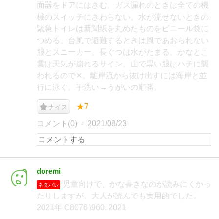
面器をドアにはさむ。ガス漏れのときは全ての機
械のスイッチにさわらない。水が流せないときの
緊急トイレは新聞紙を丸めたものをビニール袋に
つめる。台風で避難するときは風であおられない
服とスニーカー。長ぐつは水がたまる。かなとこ
雲は天気が崩れるサイン。山で黒い服はハチに襲
われるので✕。離岸流から抜け出すには海岸と並
行に泳ぐ。手洗い→うがいの順番。
★7
ナイス
コメント(0)
2021/08/23
doremi
児童向けで、かな書きなのが読みにくかっ
ネタバレ
たりしますが、大人が読んでも実用的でした。
2021年 C8076 \960. 2021