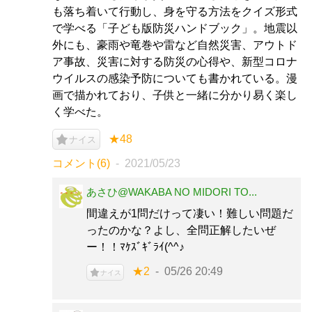
も落ち着いて行動し、身を守る方法をクイズ形式
で学べる「子ども版防災ハンドブック」。地震以
外にも、豪雨や竜巻や雷など自然災害、アウトド
ア事故、災害に対する防災の心得や、新型コロナ
ウイルスの感染予防についても書かれている。漫
画で描かれており、子供と一緒に分かり易く楽し
く学べた。
★48
ナイス
コメント(6)
2021/05/23
あさひ@WAKABA NO MIDORI TO...
間違えが1問だけって凄い！難しい問題だ
ったのかな？よし、全問正解したいぜ
ー！！ﾏｹｽﾞｷﾞﾗｲ(^^♪
★2
05/26 20:49
ナイス