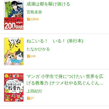
成瀬は都を駆け抜ける
宮島未奈
12692
ねこいる！ いる！ (単行本)
たなかひかる
144
マンガ 小学生で身につけたい 世界を広
げる教養力 (ナツメ社やる気ぐんぐんシ
リーズ)
上田紀行
27