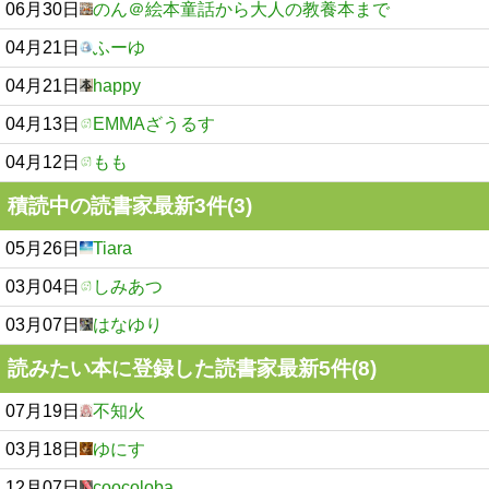
06月30日
のん＠絵本童話から大人の教養本まで
04月21日
ふーゆ
04月21日
happy
04月13日
EMMAざうるす
04月12日
もも
積読中の読書家最新3件(3)
05月26日
Tiara
03月04日
しみあつ
03月07日
はなゆり
読みたい本に登録した読書家最新5件(8)
07月19日
不知火
03月18日
ゆにす
12月07日
coocoloba