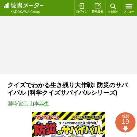
ログイン
新規登録
本を探
クイズでわかる生き残り大作戦! 防災のサバ
イバル (科学クイズサバイバルシリーズ)
国崎信江
,
山本典生
感想
19