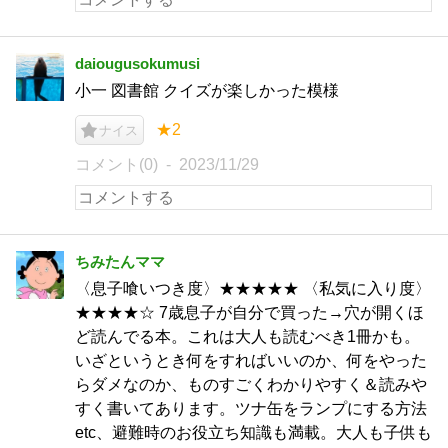
daiougusokumusi
小一 図書館 クイズが楽しかった模様
★2
ナイス
コメント(0)
2023/11/29
ちみたんママ
〈息子喰いつき度〉★★★★★ 〈私気に入り度〉
★★★★☆ 7歳息子が自分で買った→穴が開くほ
ど読んでる本。これは大人も読むべき1冊かも。
いざというとき何をすればいいのか、何をやった
らダメなのか、ものすごくわかりやすく＆読みや
すく書いてあります。ツナ缶をランプにする方法
etc、避難時のお役立ち知識も満載。大人も子供も