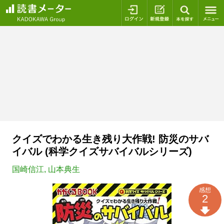
ログイン
新規登録
本を探
クイズでわかる生き残り大作戦! 防災のサバ
イバル (科学クイズサバイバルシリーズ)
国崎信江
,
山本典生
感想
2