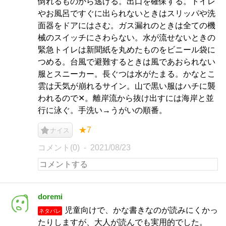
倒れるものから逃げる。出口を確保する。トイレ
やお風呂ですぐに出られないときはスリッパや洗
面器をドアにはさむ。ガス漏れのときは全ての機
械のスイッチにさわらない。水が流せないときの
緊急トイレは新聞紙を丸めたものをビニール袋に
つめる。台風で避難するときは風であおられない
服とスニーカー。長ぐつは水がたまる。かなとこ
雲は天気が崩れるサイン。山で黒い服はハチに襲
われるので✕。離岸流から抜け出すには海岸と並
行に泳ぐ。手洗い→うがいの順番。
★7
ナイス
コメント(0)
2021/08/23
doremi
児童向けで、かな書きなのが読みにくかっ
ネタバレ
たりしますが、大人が読んでも実用的でした。