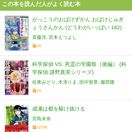
この本を読んだ人がよく読む本
がっこうのおばけずかん おばけじゅぎ
ょうさんかん (どうわがいっぱい 162)
斉藤洋
宮本えつよし
18
科学探偵 VS. 死霊の学園祭［後編］ (科
学探偵 謎野真実シリーズ)
佐東みどり
木滝りま
田中智章
服部隆
19
成瀬は都を駆け抜ける
宮島未奈
12758