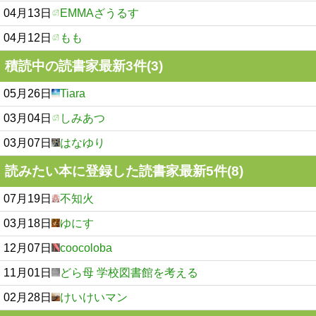
04月13日
EMMAざうるす
04月12日
もも
積読中の読書家最新3件(3)
05月26日
Tiara
03月04日
しみあつ
03月07日
はなゆり
読みたい本に登録した読書家最新5件(8)
07月19日
不知火
03月18日
ゆにす
12月07日
coocoloba
11月01日
どら母 学校図書館を考える
02月28日
けいけいマン