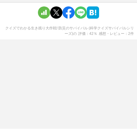
クイズでわかる生き残り大作戦! 防災のサバイバル (科学クイズサバイバルシリ
ーズ)
の
評価
42
％
感想・レビュー
2
件