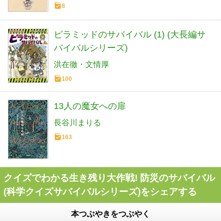
8
ピラミッドのサバイバル (1) (大長編サ
バイバルシリーズ)
洪在徹・文情厚
100
13人の魔女への扉
長谷川まりる
163
クイズでわかる生き残り大作戦! 防災のサバイバル
(科学クイズサバイバルシリーズ)をシェアする
本つぶやきをつぶやく