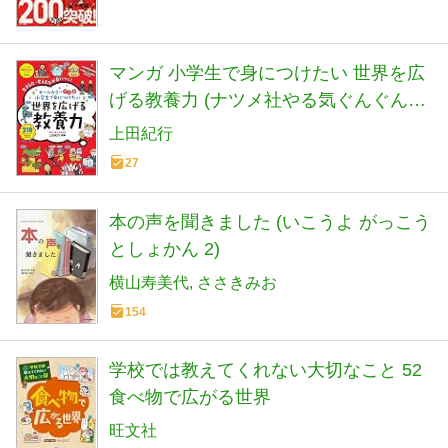
マンガ 小学生で身につけたい 世界を広
げる教養力 (ナツメ社やる気ぐんぐんシ
リーズ)
上田紀行
27
本の声を聞きました (いこうよ がっこう
としょかん 2)
横山寿美代
ささきみお
154
学校では教えてくれない大切なこと 52
食べ物で広がる世界
旺文社