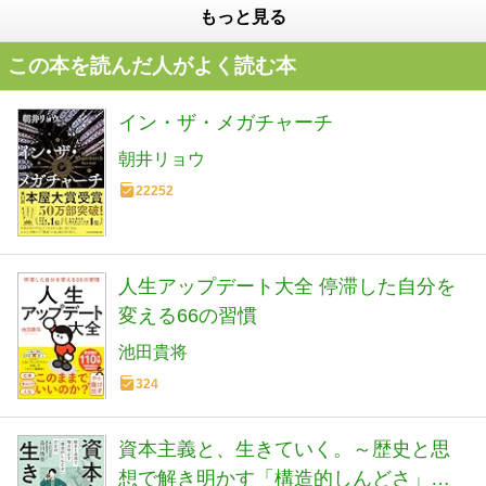
もっと見る
この本を読んだ人がよく読む本
イン・ザ・メガチャーチ
朝井リョウ
22252
人生アップデート大全 停滞した自分を
変える66の習慣
池田貴将
324
資本主義と、生きていく。～歴史と思
想で解き明かす「構造的しんどさ」の