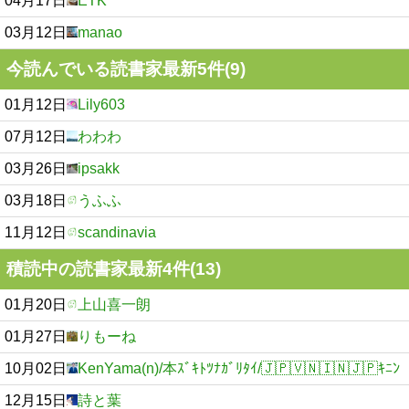
04月17日
ETK
03月12日
manao
今読んでいる読書家最新5件(9)
01月12日
Lily603
07月12日
わわわ
03月26日
ipsakk
03月18日
うふふ
11月12日
scandinavia
積読中の読書家最新4件(13)
01月20日
上山喜一朗
01月27日
りもーね
10月02日
KenYama(n)/本ｽﾞｷﾄﾂﾅｶﾞﾘﾀｲ/🇯🇵🇻🇳🇮🇳🇯🇵ｷﾆﾝ
12月15日
詩と葉