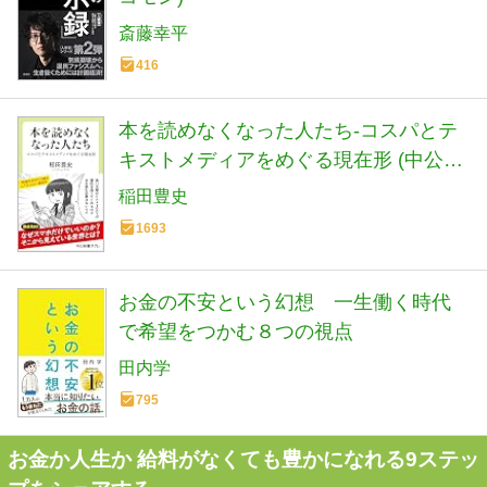
斎藤幸平
416
本を読めなくなった人たち-コスパとテ
キストメディアをめぐる現在形 (中公新
書ラクレ 861)
稲田豊史
1693
お金の不安という幻想 一生働く時代
で希望をつかむ８つの視点
田内学
795
お金か人生か 給料がなくても豊かになれる9ステッ