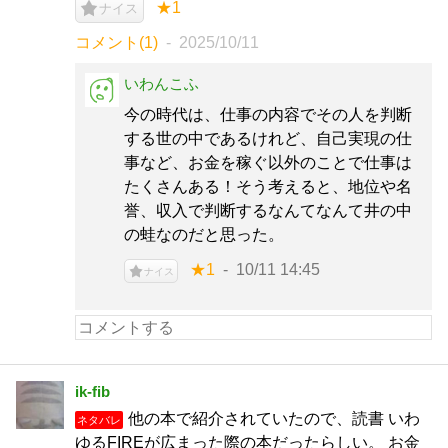
★1
ナイス
コメント(1)
2025/10/11
いわんこふ
今の時代は、仕事の内容でその人を判断
する世の中であるけれど、自己実現の仕
事など、お金を稼ぐ以外のことで仕事は
たくさんある！そう考えると、地位や名
誉、収入で判断するなんてなんて井の中
の蛙なのだと思った。
★1
10/11 14:45
ナイス
ik-fib
他の本で紹介されていたので、読書 いわ
ネタバレ
ゆるFIREが広まった際の本だったらしい。 お金