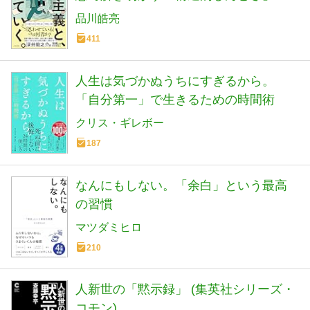
正体
品川皓亮
411
人生は気づかぬうちにすぎるから。
「自分第一」で生きるための時間術
クリス・ギレボー
187
なんにもしない。「余白」という最高
の習慣
マツダミヒロ
210
人新世の「黙示録」 (集英社シリーズ・
コモン)