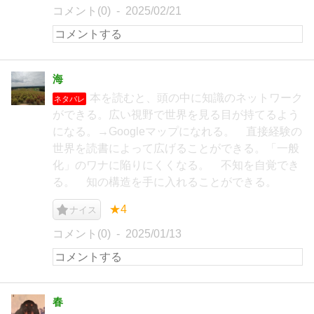
コメント(0)
2025/02/21
海
本を読むと、頭の中に知識のネットワーク
ネタバレ
ができる。広い視野で世界を見る目が持てるよう
になる。→Googleマップになれる。 直接経験の
世界を読書によって広げることができる。「一般
化」のワナに陥りにくくなる。 不知を自覚でき
る。 知の構造を手に入れることができる。
★4
ナイス
コメント(0)
2025/01/13
春