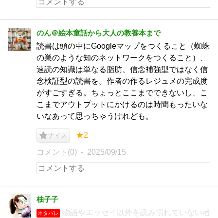
のん＠絵本童話から大人の教養本まで
読書は頭の中にGoogleマップをつくること（蜘蛛
の巣のような知のネットワークをつくること）、
速読の知識は単なる脂肪、信念補強型ではなく信
念検証型の読書を。作者の作るレジュメの完成度
がすごすぎる。ちょっとここまでできないし、こ
こまでアウトプットにかけるのは時間もったいな
いなあって思っちゃうけれども。
★2
ナイス
コメント(0)
2025/09/15
柚子子
物語やエッセイ以外を読み慣れていない者
ネタバレ