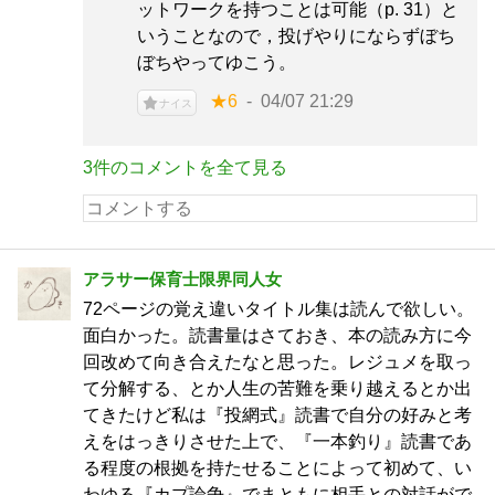
ットワークを持つことは可能（p. 31）と
いうことなので，投げやりにならずぼち
ぼちやってゆこう。
★6
04/07 21:29
ナイス
3件のコメントを全て見る
アラサー保育士限界同人女
72ページの覚え違いタイトル集は読んで欲しい。
面白かった。読書量はさておき、本の読み方に今
回改めて向き合えたなと思った。レジュメを取っ
て分解する、とか人生の苦難を乗り越えるとか出
てきたけど私は『投網式』読書で自分の好みと考
えをはっきりさせた上で、『一本釣り』読書であ
る程度の根拠を持たせることによって初めて、い
わゆる『カプ論争』でまともに相手との対話がで