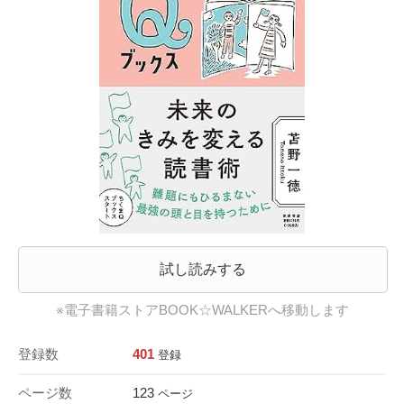
試し読みする
※電子書籍ストアBOOK☆WALKERへ移動します
登録数
401
登録
ページ数
123
ページ