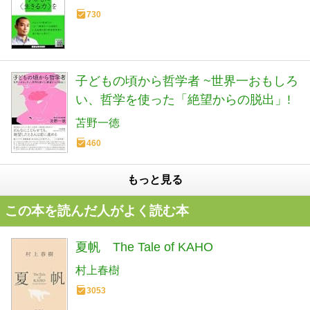
730
子どもの頃から哲学者 ~世界一おもしろ
い、哲学を使った「絶望からの脱出」!
苫野一徳
460
もっと見る
この本を読んだ人がよく読む本
夏帆 The Tale of KAHO
村上春樹
3053