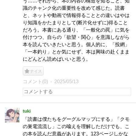
う……それから、本の内容の構造を知ること、知
識のチャンク化の重要性を改めて感じた。読書
と、ネットや動画で情報得ることとの違いはやは
り知識をかたまりとして(断片化せずに)得ること
だろう。本書にある通り、「一般化の罠」に気を
付けつつ、自らの「欲望・関心」を意識しながら
本を読んでいきたいと思う。個人的に、「投網」
「一本釣り」とか気にせず、本は興味の赴くまま
にどんどん読めばいいと思う。
ナイス
コメント(0)
2025/05/13
tuki
「読書は僕たちをグーグルマップにする」「クモ
の巣電流流し」この喩えを理解しただけでも、こ
の本を読んだ意義があります。123ページしかな