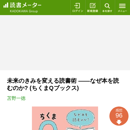
ログイン
新規登録
本を探
未来のきみを変える読書術 ――なぜ本を読
むのか? (ちくまQブックス)
苫野一徳
感想
96