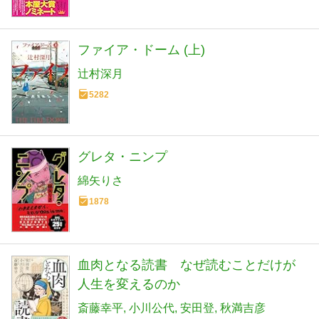
ファイア・ドーム (上)
辻村深月
5282
グレタ・ニンプ
綿矢りさ
1878
血肉となる読書 なぜ読むことだけが
人生を変えるのか
斎藤幸平
小川公代
安田登
秋満吉彦