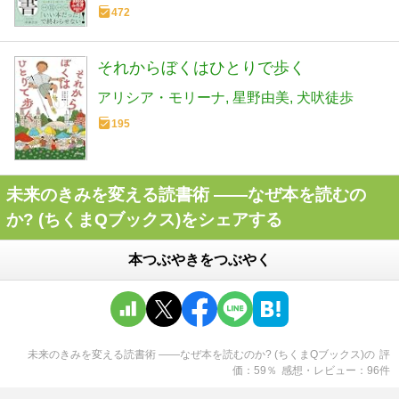
472
それからぼくはひとりで歩く
アリシア・モリーナ
星野由美
犬吠徒歩
195
未来のきみを変える読書術 ――なぜ本を読むの
か? (ちくまQブックス)をシェアする
本つぶやきをつぶやく
未来のきみを変える読書術 ――なぜ本を読むのか? (ちくまQブックス)
の
評
価
59
％
感想・レビュー
96
件