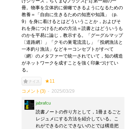
けシリーズ，ちくまQブックス[^1] 第一期の一
冊。物事を立体的に俯瞰できるようになるための
教養＝「自由に生きるための知恵や知識」（p.
9）を身に着けるとはどういうことか，およびそ
れを身につけるための方法＝読書とはどういうも
のかを平易に論じ，教示する。「グーグルマップ
〔道路網〕」「クモの巣電流流し」「投網漁法と
一本釣り漁法」などキーコンセプトがすべて
〈網〉のメタファーで統一されていて，知の構造
がネットワークを成すことを強く印象づけてい
る。
★11
ナイス
コメント(3)
2025/03/29
jabrafcu
読書ノートの作り方として，1冊まるごと
レジュメにする方法を紹介している。こ
れができるのとできないのとでは構造把