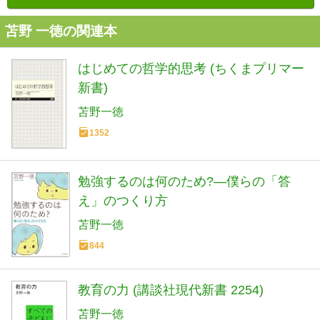
苫野 一徳の関連本
はじめての哲学的思考 (ちくまプリマー
新書)
苫野一徳
1352
勉強するのは何のため?―僕らの「答
え」のつくり方
苫野一徳
844
教育の力 (講談社現代新書 2254)
苫野一徳