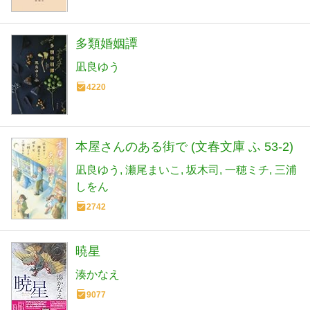
多類婚姻譚
凪良ゆう
4220
本屋さんのある街で (文春文庫 ふ 53-2)
凪良ゆう
瀬尾まいこ
坂木司
一穂ミチ
三浦
しをん
2742
暁星
湊かなえ
9077