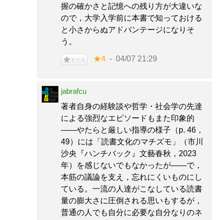
握の確かさと記憶への残り方が大違いな
ので，大学入学前に本書で知っておける
と小さからぬアドバンテージになりそ
う。
★4
04/07 21:29
ナイス
jabrafcu
著者自身の経験談や哲学・社会学の先達
による強烈なエピソードもまた印象的
――やたらと厳しい指導の様子（p. 46，
49）には「読書文化のマチズモ」（市川
沙央『ハンチバック』文藝春秋，2023
年）を感じないでもなかったが――で，
本筋の議論を支え，忘れにくいものにし
ている。一流の人達がこなしている読書
量の膨大さに圧倒される思いもするが，
普通の人でも自分に必要な自分なりのネ