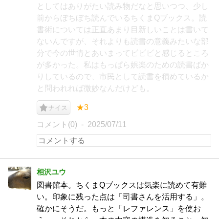
としてはありがたい読み物だなと思いつつ、少し
前からぼちぼち読んでいるちくまQブックス。読
書術については正直あまり目新しいことは書いて
ないんですが、それよりも読書の意義みたいな部
分で今の世情とあいまってビビビと感じるところ
が多かった。私はもっぱら娯楽のための読書ばか
りしているので、市民として読書を積めているか
と問われれば微妙なんだけども。
★3
ナイス
コメント(0)
2025/07/11
相沢ユウ
図書館本。ちくまQブックスは気楽に読めて有難
い。印象に残った点は「司書さんを活用する」。
確かにそうだ。もっと「レファレンス」を使お