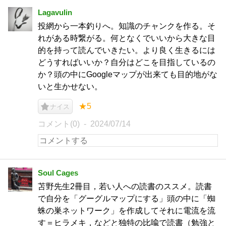
Lagavulin
投網から一本釣りへ。知識のチャンクを作る。そ
れがある時繋がる。何となくでいいから大きな目
的を持って読んでいきたい。より良く生きるには
どうすればいいか？自分はどこを目指しているの
か？頭の中にGoogleマップが出来ても目的地がな
いと生かせない。
★5
ナイス
コメント(0)
2024/07/14
Soul Cages
苫野先生2冊目，若い人への読書のススメ。読書
で自分を「グーグルマップにする」頭の中に「蜘
蛛の巣ネットワーク」を作成してそれに電流を流
す＝ヒラメキ，などと独特の比喩で読書（勉強と