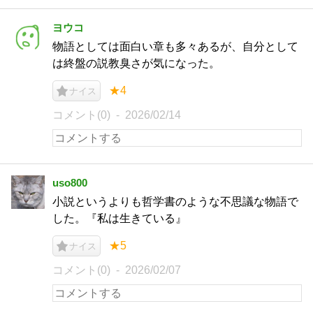
ヨウコ
物語としては面白い章も多々あるが、自分として
は終盤の説教臭さが気になった。
★4
ナイス
コメント(0)
2026/02/14
uso800
小説というよりも哲学書のような不思議な物語で
した。『私は生きている』
★5
ナイス
コメント(0)
2026/02/07