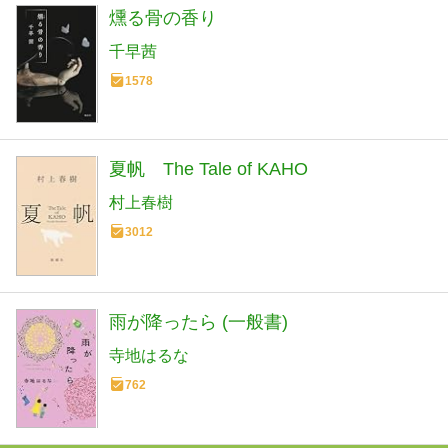
燻る骨の香り
千早茜
1578
夏帆 The Tale of KAHO
村上春樹
3012
雨が降ったら (一般書)
寺地はるな
762