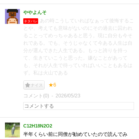
ややよんそ
あの時こうしていればなぁって後悔するこ
ネタバレ
とや、考えても意味がないのにその過去に囚われ
ることってめっちゃあると思う。現に自分も今そ
れである。でも、そうじゃなくて今ある人生は自
分が選んできた人生である。もっと誇りを持っ
て、生きていこうと思った。嫌なことがあって
も、それが人生で待っていればいいこともあるは
ず。私は火山である
★6
ナイス
コメント(0)
2026/05/23
C12H18N2O2
半年くらい前に同僚が勧めていたので読んでみ