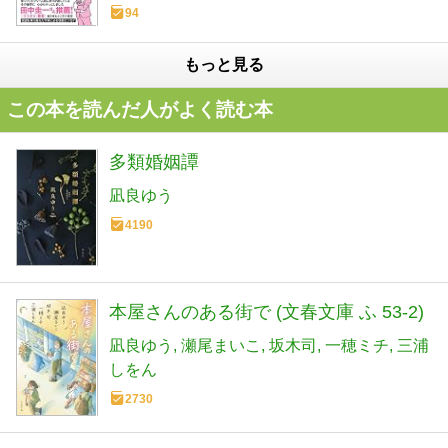
94
もっと見る
この本を読んだ人がよく読む本
多類婚姻譚
凪良ゆう
4190
本屋さんのある街で (文春文庫 ふ 53-2)
凪良ゆう
瀬尾まいこ
坂木司
一穂ミチ
三浦
しをん
2730