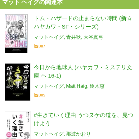
マット ヘイグの関連本
トム・ハザードの止まらない時間 (新☆
ハヤカワ・SF・シリーズ)
マットヘイグ
青井秋
大谷真弓
387
今日から地球人 (ハヤカワ・ミステリ文
庫 ヘ 16-1)
マットヘイグ
Matt Haig
鈴木恵
305
#生きていく理由 うつヌケの道を、見つ
けよう
マットヘイグ
那波かおり