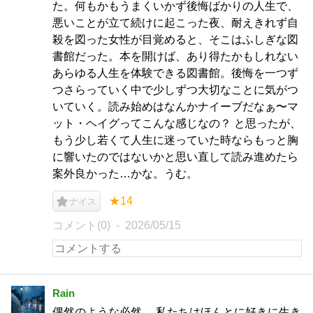
た。何もかもうまくいかず後悔ばかりの人生で、
悪いことが立て続けに起こった夜、耐えきれず自
殺を図った女性が目覚めると、そこはふしぎな図
書館だった。本を開けば、あり得たかもしれない
あらゆる人生を体験できる図書館。後悔を一つず
つさらっていく中で少しずつ大切なことに気がつ
いていく。読み始めはなんかナイーブだなぁ〜マ
ット・ヘイグってこんな感じなの？ と思ったが、
もう少し若くて人生に迷っていた時ならもっと胸
に響いたのではないかと思い直して読み進めたら
案外良かった…かな。うむ。
★14
ナイス
コメント(0)
2026/05/15
Rain
偶然のような必然。 私たちはほんとに好きに生き