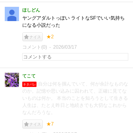
ほしどん
ヤングアダルトっぽい ライトなSFでいい気持ち
になる小説だった
★2
ナイス
コメント(0)
2026/03/17
てこて
自分は何を掴んでいて、何が余計なものな
ネタバレ
のか。記憶や思い込みに囚われて、正確に見てな
いものは何か。 本当のことを知ろうとして生きる
人生は、たとえ昨日と地続きでも大切なこれから
なんだろうな。
★7
ナイス