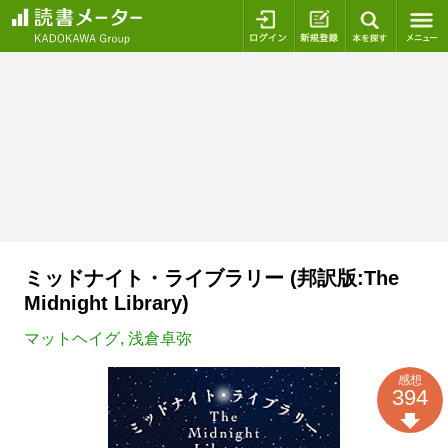
ログイン
新規登録
本を探
ミッドナイト・ライブラリー (邦訳版:The
Midnight Library)
マットヘイグ
,
浅倉卓弥
感想
394