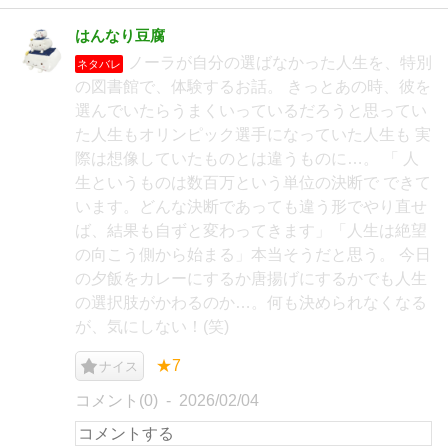
はんなり豆腐
ノーラが自分の選ばなかった人生を、特別
ネタバレ
の図書館で、体験するお話。 きっとあの時、彼を
選んでいたらうまくいっているだろうと思ってい
た人生もオリンピック選手になっていた人生も 実
際は想像していたものとは違うものに…。 「 人
生というものは数百万という単位の決断で できて
います。どんな決断であっても違う形でやり直せ
ば、結果も自ずと変わってきます」「人生は絶望
の向こう側から始まる」本当そうだと思う。 今日
の夕飯をカレーにするか唐揚げにするかでも人生
の選択肢がかわるのか…。何も決められなくなる
が、気にしない！(笑)
★7
ナイス
コメント(0)
2026/02/04