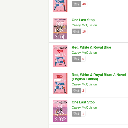
登録
48
One Last Stop
Casey McQuiston
登録
16
Red, White & Royal Blue
Casey McQuiston
登録
6
Red, White & Royal Blue: A Novel
(English Edition)
Casey McQuiston
登録
2
One Last Stop
Casey McQuiston
登録
1