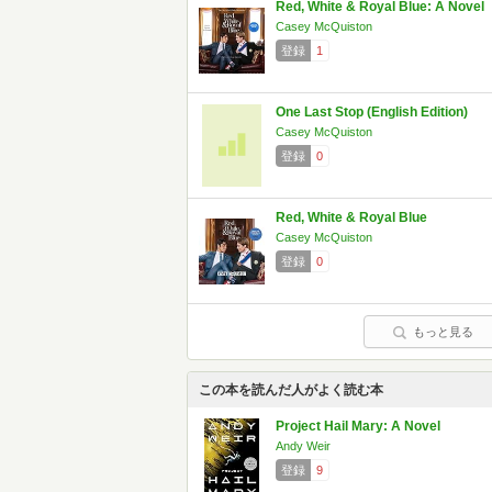
Red, White & Royal Blue: A Novel
Casey McQuiston
登録
1
One Last Stop (English Edition)
Casey McQuiston
登録
0
Red, White & Royal Blue
Casey McQuiston
登録
0
もっと見る
この本を読んだ人がよく読む本
Project Hail Mary: A Novel
Andy Weir
登録
9