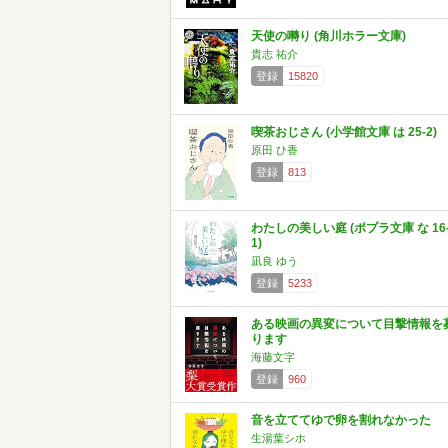
天使の囀り (角川ホラー文庫)
貴志 祐介
登録
15820
喫茶おじさん (小学館文庫 は 25-2)
原田 ひ香
登録
813
わたしの美しい庭 (ポプラ文庫 な 16
1)
凪良 ゆう
登録
5233
ある映画の異変について目撃情報を
ります
海藤文字
登録
960
音を立ててゆで卵を割れなかった
生湯葉シホ