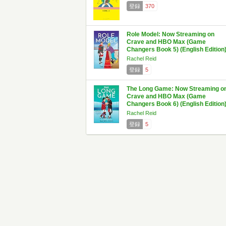
登録
370
Role Model: Now Streaming on
Crave and HBO Max (Game
Changers Book 5) (English Edition
Rachel Reid
登録
5
The Long Game: Now Streaming o
Crave and HBO Max (Game
Changers Book 6) (English Edition
Rachel Reid
登録
5