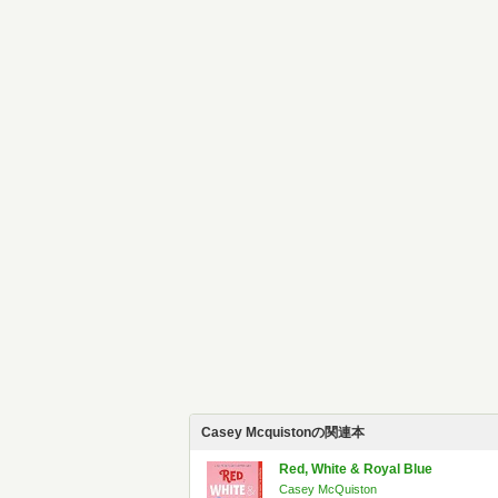
Casey Mcquistonの関連本
Red, White & Royal Blue
Casey McQuiston