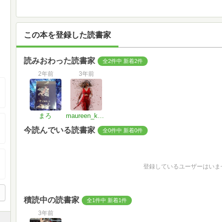
この本を登録した読書家
読みおわった読書家
全2件中 新着2件
2年前
3年前
まろ
maureen_kanae
今読んでいる読書家
全0件中 新着0件
登録しているユーザーはいま
積読中の読書家
全1件中 新着1件
3年前