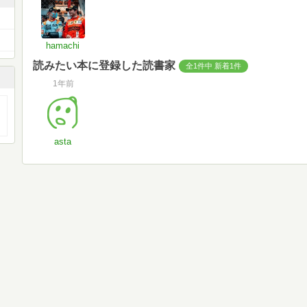
hamachi
読みたい本に登録した読書家
全1件中 新着1件
1年前
asta