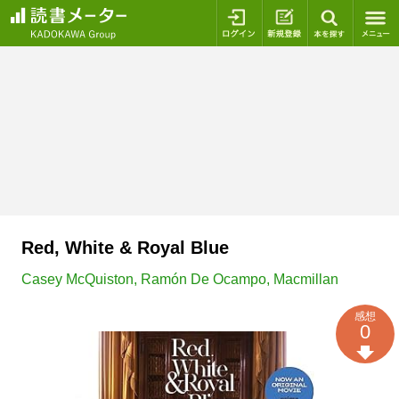
ログイン
新規登録
本を探
Red, White & Royal Blue
Casey McQuiston
,
Ramón De Ocampo
,
Macmillan
感想
0