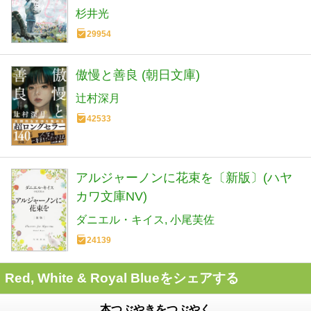
杉井光
29954
傲慢と善良 (朝日文庫)
辻村深月
42533
アルジャーノンに花束を〔新版〕(ハヤ
カワ文庫NV)
ダニエル・キイス
小尾芙佐
24139
Red, White & Royal Blueをシェアする
本つぶやきをつぶやく