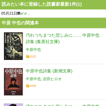
読みたい本に登録した読書家最新1件(1)
05月21日
𝘢/ 𝘦 ..
中原 中也の関連本
汚れつちまつた悲しみに…… 中原中也
詩集 (集英社文庫)
中原中也
2121
中原中也詩集 (新潮文庫)
中原中也
吉田ヒロオ
2045