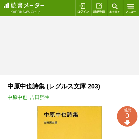
ログイン
新規登録
本を探
中原中也詩集 (レグルス文庫 203)
中原中也
,
吉田熈生
感想
0