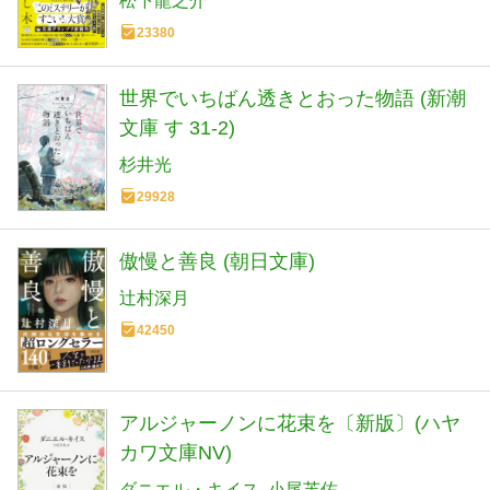
松下龍之介
23380
世界でいちばん透きとおった物語 (新潮
文庫 す 31-2)
杉井光
29928
傲慢と善良 (朝日文庫)
辻村深月
42450
アルジャーノンに花束を〔新版〕(ハヤ
カワ文庫NV)
ダニエル・キイス
小尾芙佐