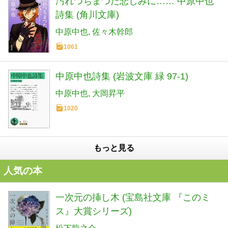
汚れつちまつた悲しみに…… 中原中也
詩集 (角川文庫)
中原中也
佐々木幹郎
1061
中原中也詩集 (岩波文庫 緑 97-1)
中原中也
大岡昇平
1020
もっと見る
人気の本
一次元の挿し木 (宝島社文庫 『このミ
ス』大賞シリーズ)