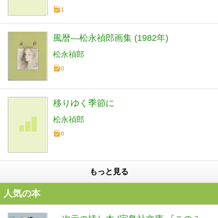
1
風暦―松永禎郎画集 (1982年)
松永禎郎
0
移りゆく季節に
松永禎郎
0
もっと見る
人気の本