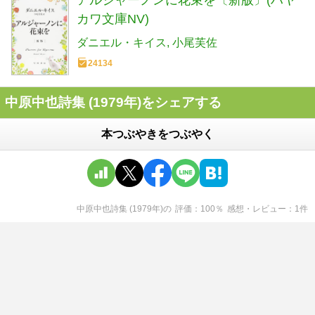
アルジャーノンに花束を〔新版〕(ハヤ
カワ文庫NV)
ダニエル・キイス
小尾芙佐
24134
中原中也詩集 (1979年)をシェアする
本つぶやきをつぶやく
中原中也詩集 (1979年)
の
評価
100
％
感想・レビュー
1
件