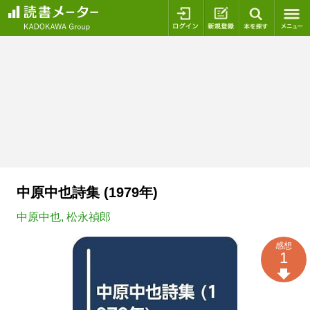
ログイン
新規登録
本を探
中原中也詩集 (1979年)
中原中也
,
松永禎郎
感想
1