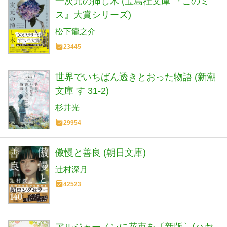
一次元の挿し木 (宝島社文庫 『このミ
ス』大賞シリーズ)
松下龍之介
23445
世界でいちばん透きとおった物語 (新潮
文庫 す 31-2)
杉井光
29954
傲慢と善良 (朝日文庫)
辻村深月
42523