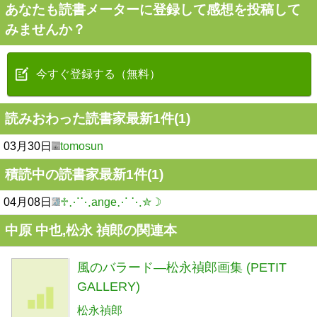
あなたも読書メーターに登録して感想を投稿して
みませんか？
今すぐ登録する（無料）
読みおわった読書家最新1件(1)
03月30日
tomosun
積読中の読書家最新1件(1)
04月08日
♱⋰⋱ange⋰ ⋱✮☽
中原 中也,松永 禎郎の関連本
風のバラード―松永禎郎画集 (PETIT
GALLERY)
松永禎郎