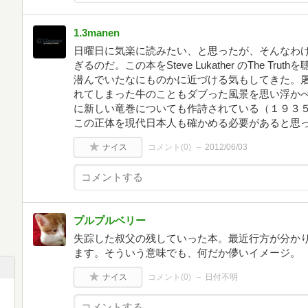
1.3manen
日曜日に気楽に読みたい、と思ったが、そんなわ
ぎるのだ。この本をSteve Lukather のThe T
潜んでいたなにものかに近づける気もしてきた。
れてしまった牛のこともダブった風景を思い浮か
に新しい竜巻についても作詩されている（１９３
この正体を現代日本人も確かめる必要があると思
ナイス
コメント(
0
)
2012/06/03
プルプルベリー
失踪した叔父の残していった本。最近行方が分か
ます。そういう意味でも、何だか儚いイメージ。
ナイス
コメント(
0
)
日付不明