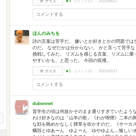
ナイス
★4
コメント(
0
)
2022/04/27
ほんのみちを
詩の言葉は苦手だ。 嫌いとか好きとかの問題では
のだ。 なぜだかは分からない。 かと言って苦手
挑戦してみた。 リズムを感じる言葉、リズムに乗
やすいかも、と思った。 今回の収穫。
ナイス
★1
コメント(
0
)
2021/02/17
dubonnet
昔学生の頃は何故かそのまま通りすぎていたよう
わけ好きなのは「山羊の歌」《わが喫煙》二本の
な顔を眺めかなしく煙草を吹かすのだ。《サーカ
蠣殻とゆあーん ゆよーん ゆやゆよん…愉しい