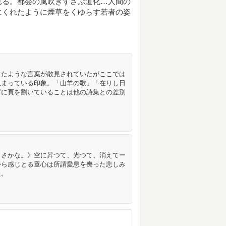
れる。都会の風吹きすさぶ道化…人間の
にくれたように煙草をくゆらす若者の姿
けたような言葉が散見されていたがここでは
収まっている印象。「山羊の歌」「在りし日
どに頁を割いていることは他の詩集との差別
しさかな。》空に昇つて、光つて、消えてー
から感じとる童心は所謂愛息を喪った悲しみ
た。