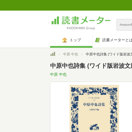
Amazo
トップ
読書メーターと
トップ
中原 中也
中原中也詩集 (ワイド版岩波文庫
中原中也詩集 (ワイド版岩波文庫
中原 中也