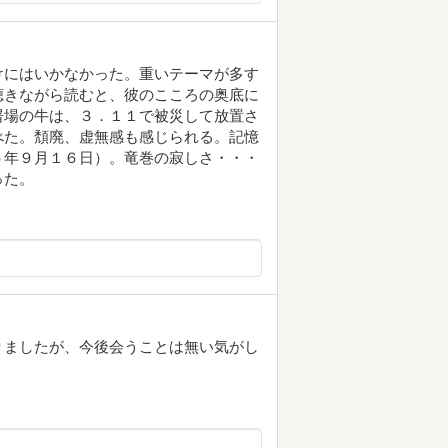
けにはいかなかった。重いテーマが多す
ruthを聴きながら読むと、彼のこころの奥底に
屠場の牛は、３．１１で被災して放置さ
べた。頽廃、虚無感も感じられる。記憶
５年９月１６日）。竜巻の寂しさ・・・
った。
りましたが、今後会うことは無い気がし