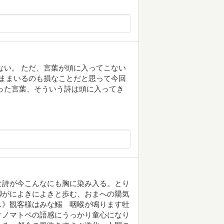
ない。 ただ、言葉が頭に入ってこない
なままいるのも損なことだと思って今回
った言葉、そういう詩は頭に入ってき
な詩が今こんなにも胸に染み入る。とり
脚がによきによきと歩む、おまへの陽気
ス》観客様はみな鰯 咽喉が鳴ります牡
オノマトペの語感にうっかり童心になり