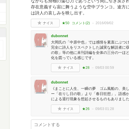
ながらも滑稽の遠心力であっという間に引き戻さ
存在意義すら宙に舞うような空中ブランコ。途方
は詩人の哀しみを映し出す。
ナイス
★50
コメント(
2
)
2016/09/02
dubonnet
大岡氏の「中原中也」では感情を素直にぶつ
完全に詩人をリスペクトした誠実な解説者に
の歌」等の他に未刊詩編を全体の三分の一ほ
化を図っている感じです。
ナイス
★28
09/03 00:59
dubonnet
《まことに人生、一瞬の夢 ゴム風船の、美
ー「在りし日の歌」より「春日狂想」。語感
による退行現象を想起させるものもありまし
ナイス
★26
09/03 01:28