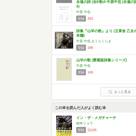
永遠の詩 (全8巻)4 中原中也 (永遠の
4)
中原 中也
登録
203
詩集『山羊の歌』より (立東舎 乙女
本棚)
中原 中也,まくらくらま
登録
198
山羊の歌 (愛蔵版詩集シリーズ)
中原 中也
登録
169
もっと見る
この本を読んだ人がよく読む本
イン・ザ・メガチャーチ
朝井リョウ
登録
22105