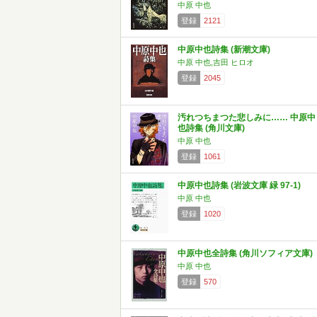
中原 中也
登録
2121
中原中也詩集 (新潮文庫)
中原 中也,吉田 ヒロオ
登録
2045
汚れつちまつた悲しみに…… 中原中
也詩集 (角川文庫)
中原 中也
登録
1061
中原中也詩集 (岩波文庫 緑 97-1)
中原 中也
登録
1020
中原中也全詩集 (角川ソフィア文庫)
中原 中也
登録
570