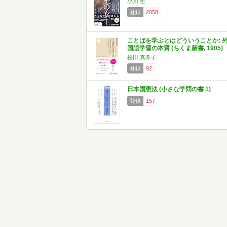
小川 哲
登録
2058
ことばを学ぶとはどういうことか: 
国語学習の本質 (ちくま新書, 1905)
松田 真希子
登録
92
日本国憲法 (小さな学問の書 1)
登録
157