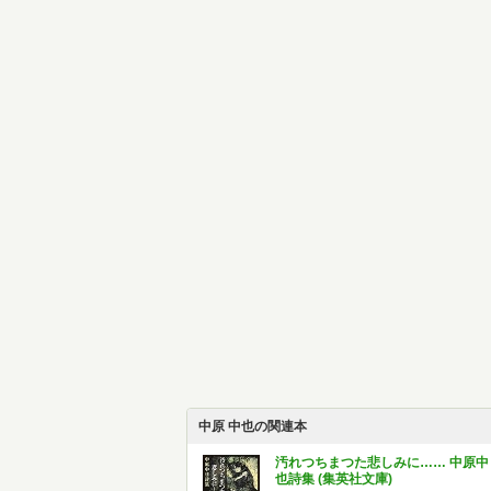
中原 中也の関連本
汚れつちまつた悲しみに…… 中原中
也詩集 (集英社文庫)