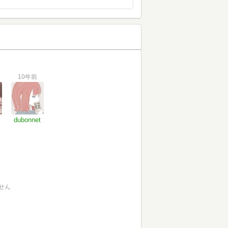
10年前
dubonnet
せん