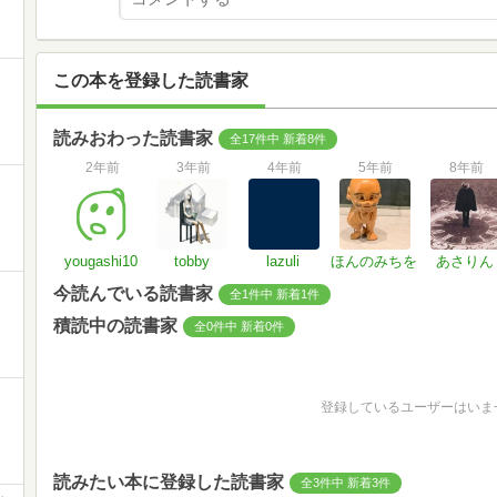
この本を登録した読書家
読みおわった読書家
全17件中 新着8件
2年前
3年前
4年前
5年前
8年前
yougashi10
tobby
lazuli
ほんのみちを
あさりん
今読んでいる読書家
全1件中 新着1件
積読中の読書家
全0件中 新着0件
登録しているユーザーはいま
読みたい本に登録した読書家
全3件中 新着3件