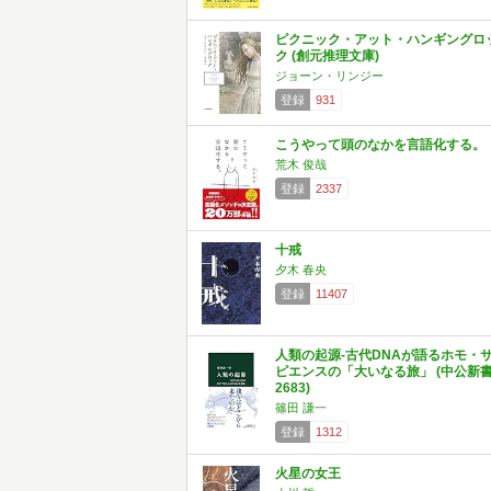
ピクニック・アット・ハンギングロ
ク (創元推理文庫)
ジョーン・リンジー
登録
931
こうやって頭のなかを言語化する。
荒木 俊哉
登録
2337
十戒
夕木 春央
登録
11407
人類の起源-古代DNAが語るホモ・
ピエンスの「大いなる旅」 (中公新書
2683)
篠田 謙一
登録
1312
火星の女王