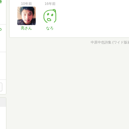
詩
10年前
16年前
亮さん
なろ
の
中原中也詩集 (ワイド版岩