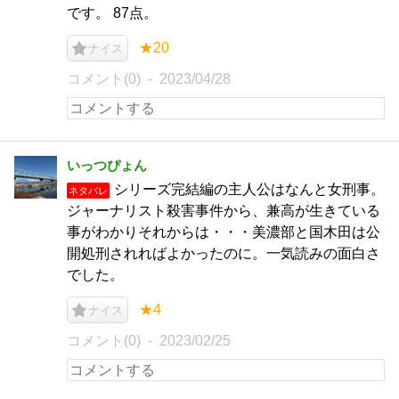
です。 87点。
★20
ナイス
コメント(0)
2023/04/28
いっつぴょん
シリーズ完結編の主人公はなんと女刑事。
ネタバレ
ジャーナリスト殺害事件から、兼高が生きている
事がわかりそれからは・・・美濃部と国木田は公
開処刑されればよかったのに。一気読みの面白さ
でした。
★4
ナイス
コメント(0)
2023/02/25