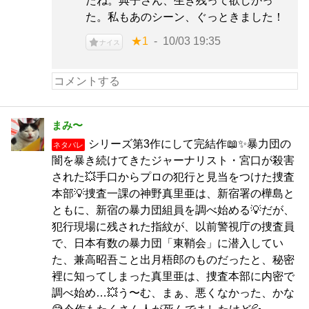
たね。典子さん、生き残って欲しかっ
た。私もあのシーン、ぐっときました！
★1
10/03 19:35
ナイス
まみ〜
シリーズ第3作にして完結作📖✨暴力団の
ネタバレ
闇を暴き続けてきたジャーナリスト・宮口が殺害
された💥手口からプロの犯行と見当をつけた捜査
本部💡捜査一課の神野真里亜は、新宿署の樺島と
ともに、新宿の暴力団組員を調べ始める💡だが、
犯行現場に残された指紋が、以前警視庁の捜査員
で、日本有数の暴力団「東鞘会」に潜入してい
た、兼高昭吾こと出月梧郎のものだったと、秘密
裡に知ってしまった真里亜は、捜査本部に内密で
調べ始め…💥う〜む、まぁ、悪くなかった、かな