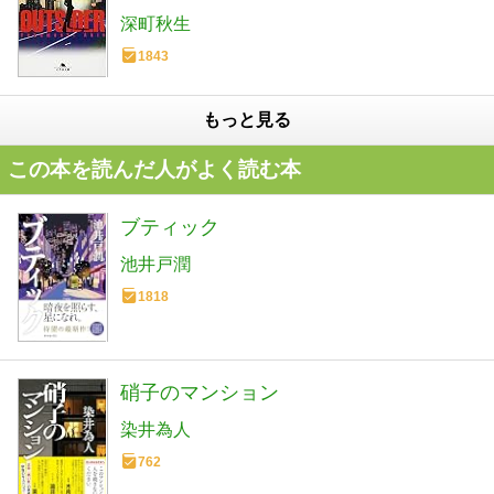
深町秋生
1843
もっと見る
この本を読んだ人がよく読む本
ブティック
池井戸潤
1818
硝子のマンション
染井為人
762