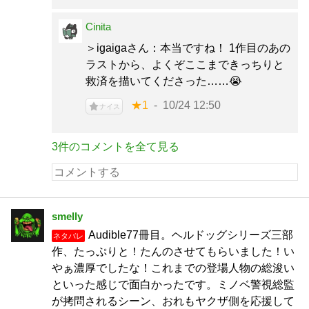
Cinita
＞igaigaさん：本当ですね！ 1作目のあの
ラストから、よくぞここまできっちりと
救済を描いてくださった……😭
★1
10/24 12:50
ナイス
3件のコメントを全て見る
smelly
Audible77冊目。ヘルドッグシリーズ三部
ネタバレ
作、たっぷりと！たんのさせてもらいました！い
やぁ濃厚でしたな！これまでの登場人物の総浚い
といった感じで面白かったです。ミノベ警視総監
が拷問されるシーン、おれもヤクザ側を応援して