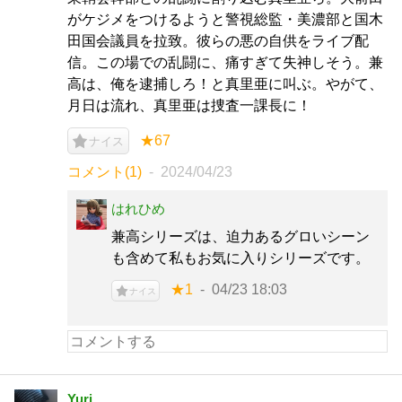
がケジメをつけるようと警視総監・美濃部と国木
田国会議員を拉致。彼らの悪の自供をライブ配
信。この場での乱闘に、痛すぎて失神しそう。兼
高は、俺を逮捕しろ！と真里亜に叫ぶ。やがて、
月日は流れ、真里亜は捜査一課長に！
★67
ナイス
コメント(1)
2024/04/23
はれひめ
兼高シリーズは、迫力あるグロいシーン
も含めて私もお気に入りシリーズです。
★1
04/23 18:03
ナイス
Yuri