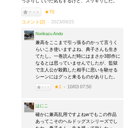
っさりしていた気もするけど、スッキリした。
★70
ナイス
コメント(2)
2023/09/25
Norikazu Ando
兼高をここまで引っ張るのかって言うく
らいこき使いますよね、典子さんも生き
てたし。一巻読んだ時にはまさか3部作に
なるとは思っていませんでしたが、監獄
で主人公が殺戮した相手に思いを馳せる
シーンにはグっと来るものがありした。
★1
10/03 07:50
ナイス
はにこ
確かに兼高乱用ですよねwでもこの作品
あってこそのヘルドッグスシリーズでし