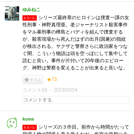
ゆみねこ
シリーズ最終章のヒロインは捜査一課の女
ネタバレ
性刑事・神野真理亜。老ジャーナリスト殺害事件
をマル暴刑事の樺島とバディを組んで捜査する
が、殺害現場から死んだはずの出月(国兼)の指紋
が検出される。ヤクザと警察さらに政治家をつな
ぐ闇、こういう物語は頭を空っぽにして集中して
読むと良い。事件が片付いて20年後のエピロー
グ、神野は警察を変えることが出来ると良いな。
★73
ナイス
コメント(0)
2023/02/24
kuma
シリーズの３作目。前作から時間がたって
ネタバレ