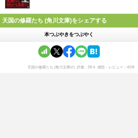
天国の修羅たち (角川文庫)をシェアする
本つぶやきをつぶやく
天国の修羅たち (角川文庫)
の
評価
58
％
感想・レビュー
45
件