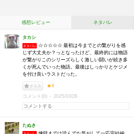
感想レビュー
ネタバレ
タカシ
☆☆☆☆☆ 最初は今までとの繋がりを感
ネタバレ
じず大丈夫か？っとなったけど、最終的には物語
が繋がりこのシリーズらしく激しい闘いが続き多
くが死んでいった物語。最後はしっかりとケジメ
を付け良いラストだった。
★4
ナイス
コメント(0)
2025/10/26
たぬき
煉獄までは読んでた気がして一応完結編
ネタバレ