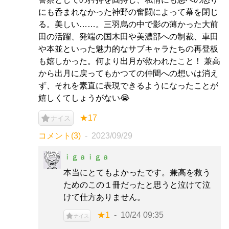
にも呑まれなかった神野の奮闘によって幕を閉じ
る。美しい……。三羽烏の中で影の薄かった大前
田の活躍、発端の国木田や美濃部への制裁、車田
や本並といった魅力的なサブキャラたちの再登板
も嬉しかった。何より出月が救われたこと！ 兼高
から出月に戻ってもかつての仲間への想いは消え
ず、それを素直に表現できるようになったことが
嬉しくてしょうがない😭
★17
ナイス
コメント(3)
2023/09/29
ｉｇａｉｇａ
本当にとてもよかったです。兼高を救う
ためのこの１冊だったと思うと泣けて泣
けて仕方ありません。
★1
10/24 09:35
ナイス