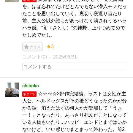
を。ほぼ忘れてたけどとんでもない潜入モノだっ
たことを思い出していく。裏切り寝返り当たり
前、主人公以外誰もがあっけなく消されうるハラ
ハラ感。”覚（さとり）”の神野、上りつめてめで
たしめでたし。
★3
ナイス
コメント(0)
2025/08/31
chiboko
☆☆☆☆3部作完結編。ラストは女性が主
ネタバレ
人公。ヘルドッグスがその後どうなったのかが分
かる話。消えたはずの何人かが登場して「うぉ
ー！」となったり、あっさり死んだことになって
いる人物もいたり…ハッピーエンドとまではいか
ないけど、いい感じでまとまって終わった。前2