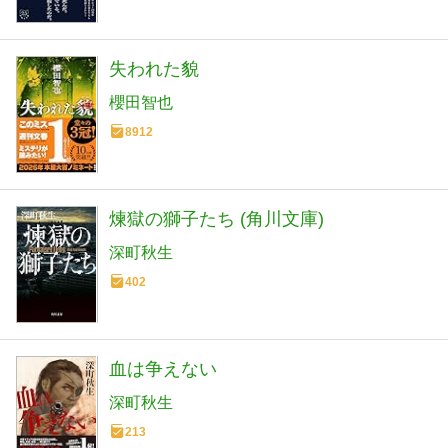
失われた貌
櫻田智也
8912
煉獄の獅子たち (角川文庫)
深町秋生
402
血は争えない
深町秋生
213