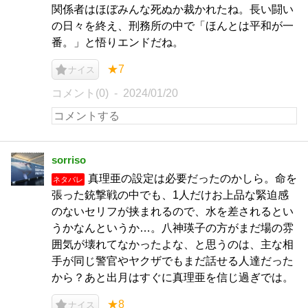
関係者はほぼみんな死ぬか裁かれたね。長い闘い
の日々を終え、刑務所の中で「ほんとは平和が一
番。」と悟りエンドだね。
★7
ナイス
コメント(0)
2024/01/20
sorriso
真理亜の設定は必要だったのかしら。命を
ネタバレ
張った銃撃戦の中でも、1人だけお上品な緊迫感
のないセリフが挟まれるので、水を差されるとい
うかなんというか…。八神瑛子の方がまだ場の雰
囲気が壊れてなかったよな、と思うのは、主な相
手が同じ警官やヤクザでもまだ話せる人達だった
から？あと出月はすぐに真理亜を信じ過ぎでは。
★8
ナイス