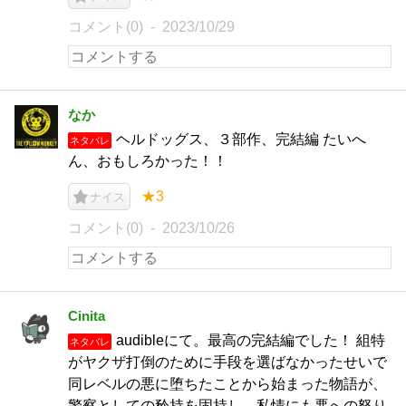
コメント(0)
2023/10/29
なか
ヘルドッグス、３部作、完結編 たいへ
ネタバレ
ん、おもしろかった！！
★3
ナイス
コメント(0)
2023/10/26
Cinita
audibleにて。最高の完結編でした！ 組特
ネタバレ
がヤクザ打倒のために手段を選ばなかったせいで
同レベルの悪に堕ちたことから始まった物語が、
警察としての矜持を固持し、私情にも悪への怒り