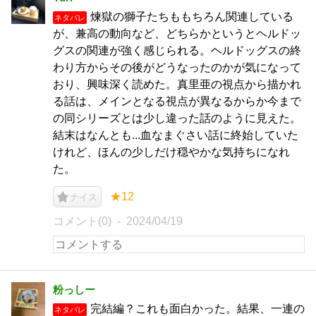
煉獄の獅子たちももちろん関連している
ネタバレ
が、兼高の動向など、どちらかというとヘルドッ
グスの関連が強く感じられる。ヘルドッグスの終
わり方からその後がどうなったのかが気になって
おり、興味深く読めた。真里亜の視点から描かれ
る話は、メインとなる視点が異なるからか今まで
の同シリーズとは少し違った話のように見えた。
結末はなんとも...血なまぐさい話に終始していた
けれど、ほんの少しだけ穏やかな気持ちになれ
た。
★12
ナイス
コメント(0)
2024/04/19
粉っしー
完結編？これも面白かった。結果、一連の
ネタバレ