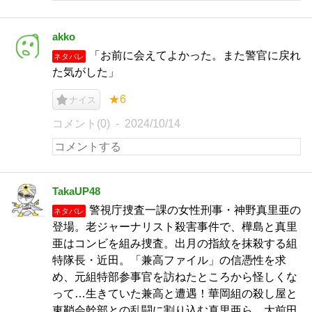
akko
「お前に会えてよかった。また警官に戻れ
ネタバレ
た気がした」
★6
ナイス
コメント(0)
2024/10/14
TakaUP48
警視庁捜査一課の女性刑事・神野真里亜の
ネタバレ
登場。老ジャーナリスト殺害事件で、樺島と真里
亜はコンビを組み捜査。出月の指紋を抹殺する組
特隊長・近田。「兼高ファイル」の信憑性を求
め、元組特部参事官を訪ねたところから怪しくな
って…生きていた兼高と遭遇！華岡組の殺し屋と
東鞘会幹部との乱闘に割り込む真里亜ら。大前田