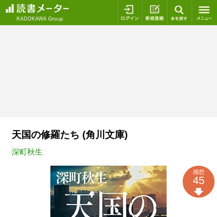
ログイン
新規登録
本を探
天国の修羅たち (角川文庫)
深町秋生
感想
45