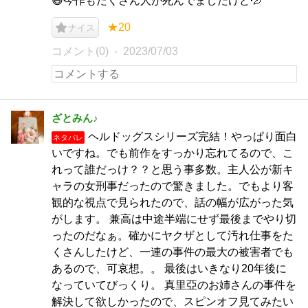
😅今作もたくさん人が死んでましたけど💦
★20
ナイス
コメント(0)
2023/07/03
ざとみん♪
ヘルドッグスシリーズ完結！やっぱり面白
ネタバレ
いですね。でも前作をすっかり忘れてるので、こ
れって誰だっけ？？と思う事多数。主人公が新キ
ャラの女刑事だったので驚きました。でもより客
観的な視点で見られたので、話の幅が広がった気
がします。 兼高は中途半端にせず最後までやり切
ったのだなぁ。確かにヤクザとして汚れ仕事をた
くさんしたけど、一連の事件の最大の被害者でも
あるので、可哀想。。 最後はいきなり20年後に
なっていてびっくり。 真里亞のお姉さんの事件を
解決して欲しかったので、スピンオフ見てみたい