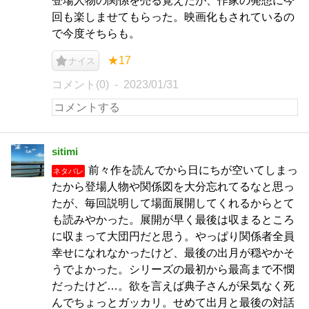
登場人物の関係を売る覚えだが、作家の発想に今
回も楽しませてもらった。映画化もされているの
で今度そちらも。
★17
ナイス
コメント(0)
2023/01/31
sitimi
前々作を読んでから日にちが空いてしまっ
ネタバレ
たから登場人物や関係図を大分忘れてるなと思っ
たが、毎回説明して場面展開してくれるからとて
も読みやかった。展開が早く最後は収まるところ
に収まって大団円だと思う。やっぱり関係者全員
幸せになれなかったけど、最後の出月が穏やかそ
うでよかった。シリーズの最初から最高まで不憫
だったけど…。欲を言えば典子さんが呆気なく死
んでちょっとガッカリ。せめて出月と最後の対話