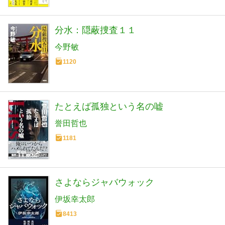
分水：隠蔽捜査１１
今野敏
1120
たとえば孤独という名の嘘
誉田哲也
1181
さよならジャバウォック
伊坂幸太郎
8413