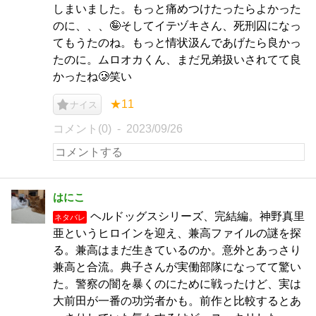
しまいました。もっと痛めつけたったらよかった
のに、、、🤪そしてイテヅキさん、死刑囚になっ
てもうたのね。もっと情状汲んであげたら良かっ
たのに。ムロオカくん、まだ兄弟扱いされてて良
かったね🥲笑い
★11
ナイス
コメント(0)
2023/09/26
はにこ
ヘルドッグスシリーズ、完結編。神野真里
ネタバレ
亜というヒロインを迎え、兼高ファイルの謎を探
る。兼高はまだ生きているのか。意外とあっさり
兼高と合流。典子さんが実働部隊になってて驚い
た。警察の闇を暴くのにために戦ったけど、実は
大前田が一番の功労者かも。前作と比較するとあ