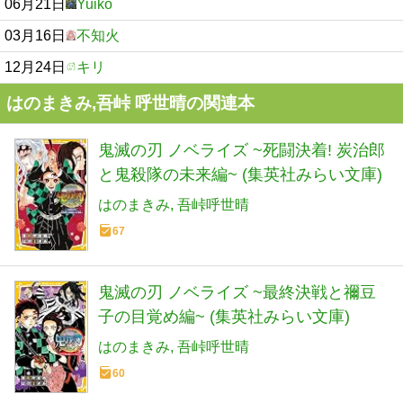
06月21日
Yuiko
03月16日
不知火
12月24日
キリ
はのまきみ,吾峠 呼世晴の関連本
鬼滅の刃 ノベライズ ~死闘決着! 炭治郎
と鬼殺隊の未来編~ (集英社みらい文庫)
はのまきみ
吾峠呼世晴
67
鬼滅の刃 ノベライズ ~最終決戦と禰豆
子の目覚め編~ (集英社みらい文庫)
はのまきみ
吾峠呼世晴
60