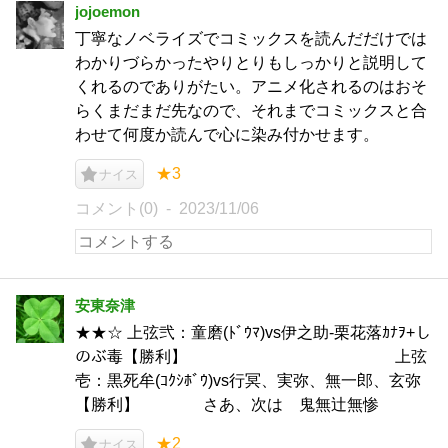
jojoemon
丁寧なノベライズでコミックスを読んだだけでは
わかりづらかったやりとりもしっかりと説明して
くれるのでありがたい。アニメ化されるのはおそ
らくまだまだ先なので、それまでコミックスと合
わせて何度か読んで心に染み付かせます。
★3
ナイス
コメント(0)
2023/11/06
安東奈津
★★☆ 上弦弐：童磨(ﾄﾞｳﾏ)vs伊之助-栗花落ｶﾅｦ+し
のぶ毒【勝利】 上弦
壱：黒死牟(ｺｸｼﾎﾞｳ)vs行冥、実弥、無一郎、玄弥
【勝利】 さあ、次は 鬼無辻無惨
★2
ナイス