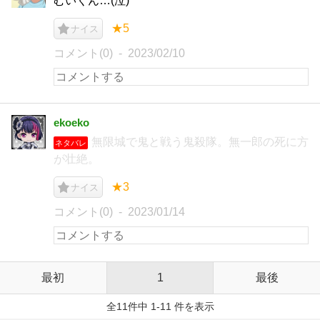
むいくん…(泣)
★5
ナイス
コメント(0)
2023/02/10
ekoeko
無限城で鬼と戦う鬼殺隊。無一郎の死に方
ネタバレ
が壮絶。
★3
ナイス
コメント(0)
2023/01/14
最初
1
最後
全11件中 1-11 件を表示