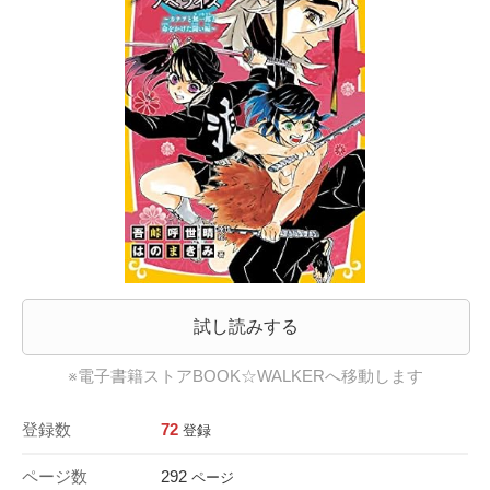
試し読みする
※電子書籍ストアBOOK☆WALKERへ移動します
登録数
72
登録
ページ数
292
ページ