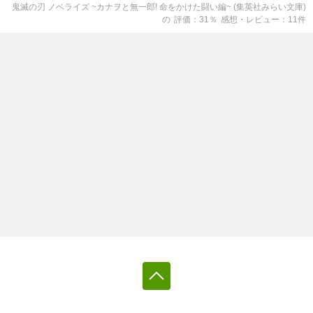
鬼滅の刃 ノベライズ ~カナヲと無一郎! 命をかけた闘い編~ (集英社みらい文庫)
の
評価
31
％
感想・レビュー
11
件