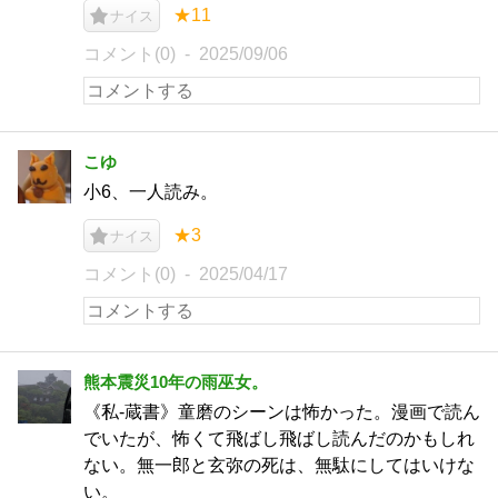
★11
ナイス
コメント(0)
2025/09/06
こゆ
小6、一人読み。
★3
ナイス
コメント(0)
2025/04/17
熊本震災10年の雨巫女。
《私-蔵書》童磨のシーンは怖かった。漫画で読ん
でいたが、怖くて飛ばし飛ばし読んだのかもしれ
ない。無一郎と玄弥の死は、無駄にしてはいけな
い。