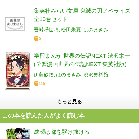
集英社みらい文庫 鬼滅の刃ノベライズ
全10巻セット
吾峠呼世晴
松田朱夏
はのまきみ
0
学習まんが 世界の伝記NEXT 渋沢栄一
(学習漫画世界の伝記NEXT 集英社版)
伊藤砂務
はのまきみ
渋沢史料館
116
もっと見る
この本を読んだ人がよく読む本
成瀬は都を駆け抜ける