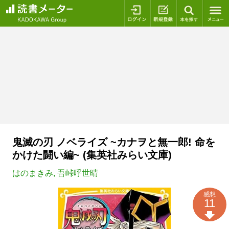
ログイン
新規登録
本を探
鬼滅の刃 ノベライズ ~カナヲと無一郎! 命を
かけた闘い編~ (集英社みらい文庫)
はのまきみ
,
吾峠呼世晴
感想
11