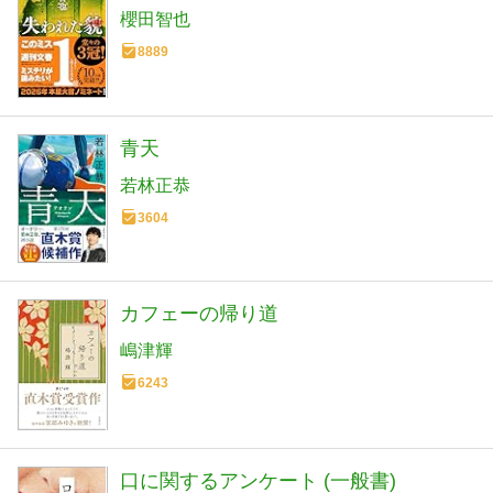
櫻田智也
8889
青天
若林正恭
3604
カフェーの帰り道
嶋津輝
6243
口に関するアンケート (一般書)