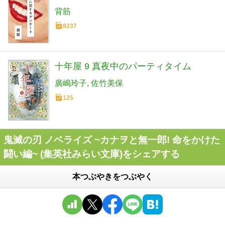
背筋
8237
十年屋 9 真夜中のパーティタイム
廣嶋玲子
佐竹美保
125
鬼滅の刃 ノベライズ ~カナヲと無一郎! 命をかけた
闘い編~ (集英社みらい文庫)をシェアする
本つぶやきをつぶやく