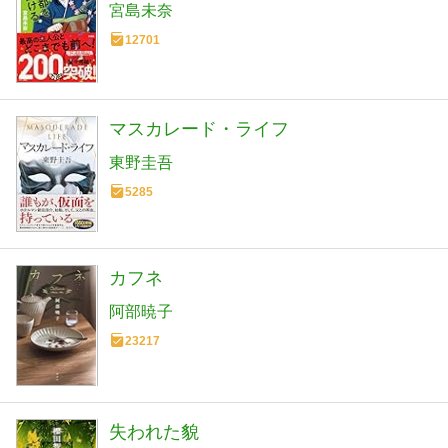
宮島未奈
12701
マスカレード・ライフ
東野圭吾
5285
カフネ
阿部暁子
23217
失われた貌