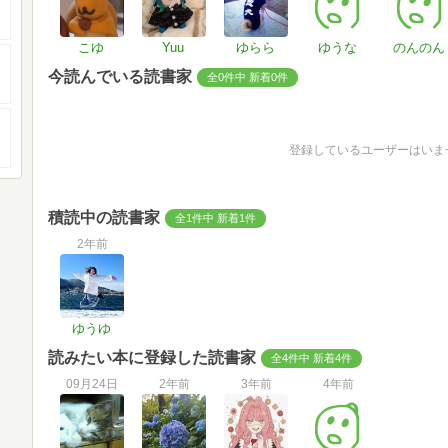
こゆ
Yuu
ゆらら
ゆうな
のんのん
今読んでいる読書家
全0件中 新着0件
登録しているユーザーはいま
積読中の読書家
全1件中 新着1件
2年前
ゆうゆ
読みたい本に登録した読書家
全4件中 新着4件
09月24日
2年前
3年前
4年前