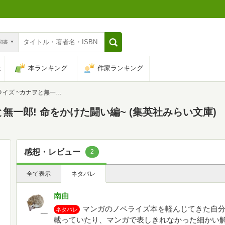
n和書
は
本ランキング
作家ランキング
一郎! 命をかけた闘い編~ (集英社みらい文庫)
無一郎! 命をかけた闘い編~ (集英社みらい文庫)
感想・レビュー
2
全て表示
ネタバレ
南由
マンガのノベライズ本を軽んじてきた自
ネタバレ
載っていたり、マンガで表しきれなかった細かい