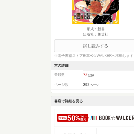
形式：新書
出版社：集英社
試し読みする
※電子書籍ストアBOOK☆WALKERへ移動します
本の詳細
登録数
72
登録
ページ数
292
ページ
書店で詳細を見る