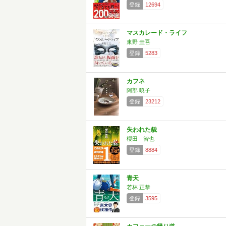
登録
12694
マスカレード・ライフ
東野 圭吾
登録
5283
カフネ
阿部 暁子
登録
23212
失われた貌
櫻田 智也
登録
8884
青天
若林 正恭
登録
3595