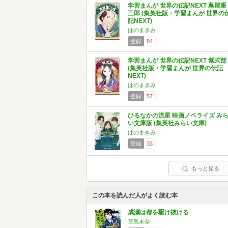
学習まんが 世界の伝記NEXT 蔦屋重
三郎 (集英社版・学習まんが 世界の
記NEXT)
はのまきみ
登録
84
学習まんが 世界の伝記NEXT 紫式部
(集英社版・学習まんが 世界の伝記
NEXT)
はのまきみ
登録
57
ひるなかの流星 映画ノベライズ み
い文庫版 (集英社みらい文庫)
はのまきみ
登録
33
もっと見る
この本を読んだ人がよく読む本
成瀬は都を駆け抜ける
宮島未奈