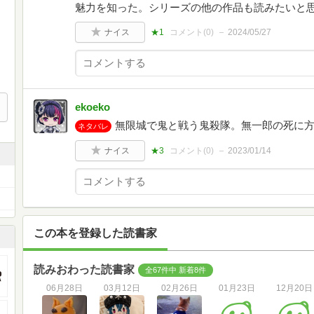
魅力を知った。シリーズの他の作品も読みたいと
ナイス
★1
コメント(
0
)
2024/05/27
ekoeko
無限城で鬼と戦う鬼殺隊。無一郎の死に
ネタバレ
ナイス
★3
コメント(
0
)
2023/01/14
この本を登録した読書家
読みおわった読書家
全67件中 新着8件
06月28日
03月12日
02月26日
01月23日
12月20日