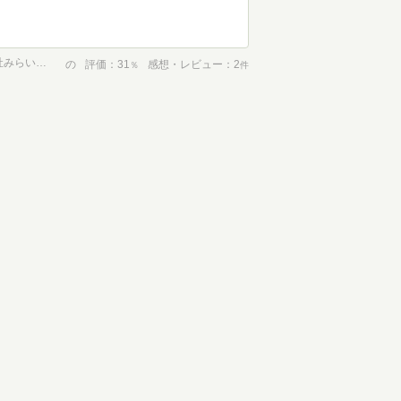
鬼滅の刃 ノベライズ ~カナヲと無一郎! 命をかけた闘い編~ (集英社みらい文庫)
の
評価
31
感想・レビュー
2
％
件