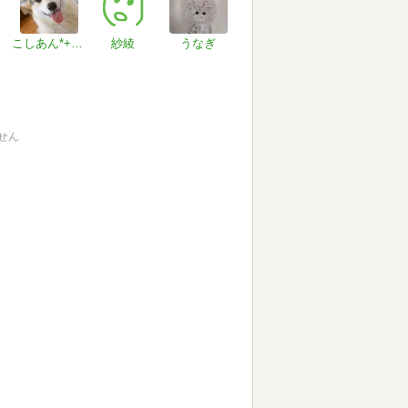
こしあん*+.゜
紗綾
うなぎ
せん