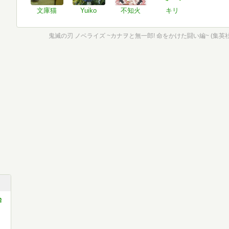
文庫猫
Yuiko
不知火
キリ
治