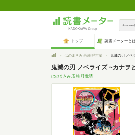
Amazo
トップ
読書メーターと
トップ
はのまきみ,吾峠 呼世晴
鬼滅の刃 ノベライズ ~カナヲと無
鬼滅の刃 ノベライズ ~カナヲと
はのまきみ,吾峠 呼世晴