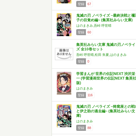
登録
67
鬼滅の刃 ノベライズ ~最終決戦と禰
子の目覚め編~ (集英社みらい文庫)
はのまきみ,吾峠 呼世晴
登録
60
集英社みらい文庫 鬼滅の刃ノベライ
ズ 全10巻セット
吾峠 呼世晴,松田 朱夏,はのまきみ
登録
0
学習まんが 世界の伝記NEXT 渋沢栄
一 (学習漫画世界の伝記NEXT 集英
版)
はのまきみ
登録
116
鬼滅の刃 ノベライズ ~猗窩座との戦
と伊之助の過去編~ (集英社みらい文
庫)
はのまきみ
登録
88