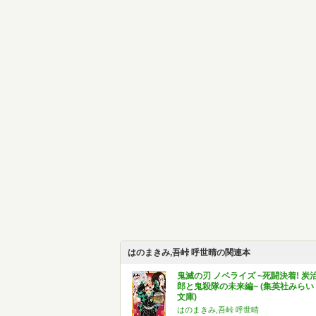
はのまきみ,吾峠 呼世晴の関連本
鬼滅の刃 ノベライズ ~死闘決着! 炭
郎と鬼殺隊の未来編~ (集英社みらい
文庫)
はのまきみ,吾峠 呼世晴