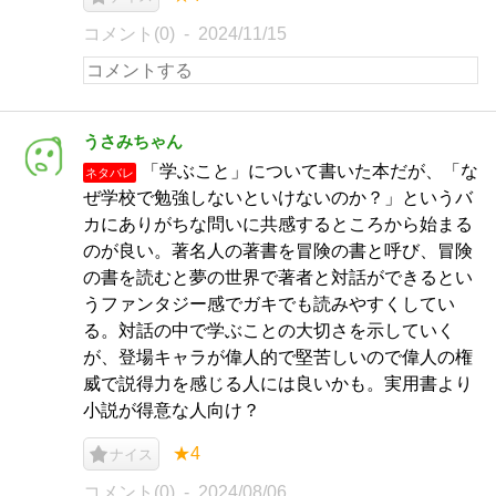
コメント(0)
2024/11/15
うさみちゃん
「学ぶこと」について書いた本だが、「な
ネタバレ
ぜ学校で勉強しないといけないのか？」というバ
カにありがちな問いに共感するところから始まる
のが良い。著名人の著書を冒険の書と呼び、冒険
の書を読むと夢の世界で著者と対話ができるとい
うファンタジー感でガキでも読みやすくしてい
る。対話の中で学ぶことの大切さを示していく
が、登場キャラが偉人的で堅苦しいので偉人の権
威で説得力を感じる人には良いかも。実用書より
小説が得意な人向け？
★4
ナイス
コメント(0)
2024/08/06