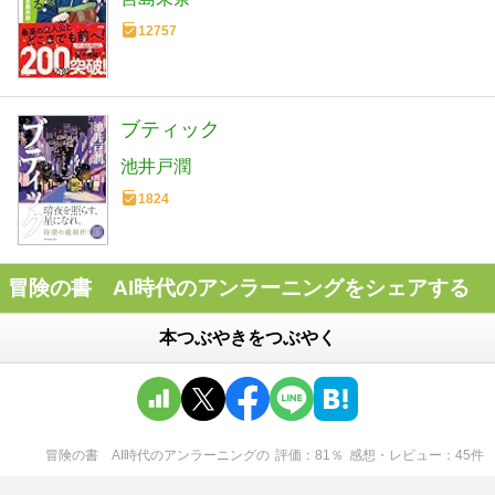
12757
ブティック
池井戸潤
1824
冒険の書 AI時代のアンラーニングをシェアする
本つぶやきをつぶやく
冒険の書 AI時代のアンラーニング
の
評価
81
％
感想・レビュー
45
件