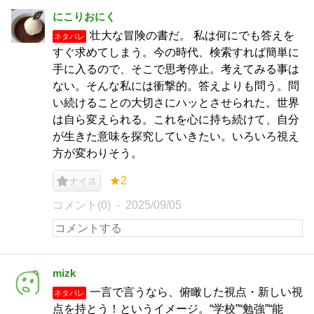
にこりおにく
壮大な冒険の書だ。 私は何にでも答えを
ネタバレ
すぐ求めてしまう。今の時代、検索すれば簡単に
手に入るので、そこで思考停止。考えてみる事は
ない。そんな私には衝撃的。答えよりも問う。問
い続けることの大切さにハッとさせられた。世界
は自ら変えられる。これを心に持ち続けて、自分
が生きた意味を探究していきたい。いろいろ視え
方が変わりそう。
★2
ナイス
コメント(0)
2025/09/05
mizk
一言で言うなら、俯瞰した視点・新しい視
ネタバレ
点を持とう！というイメージ。“学校”“勉強”“能