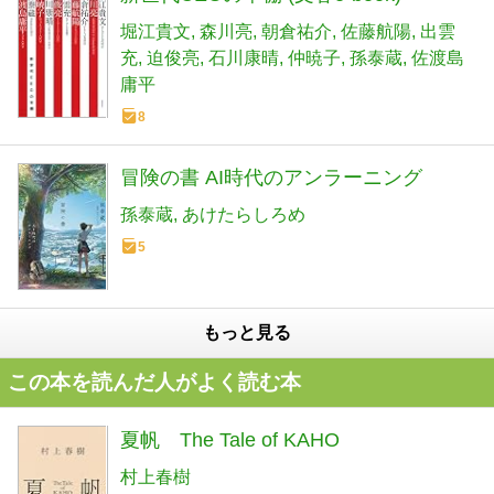
堀江貴文
森川亮
朝倉祐介
佐藤航陽
出雲
充
迫俊亮
石川康晴
仲暁子
孫泰蔵
佐渡島
庸平
8
冒険の書 AI時代のアンラーニング
孫泰蔵
あけたらしろめ
5
もっと見る
この本を読んだ人がよく読む本
夏帆 The Tale of KAHO
村上春樹