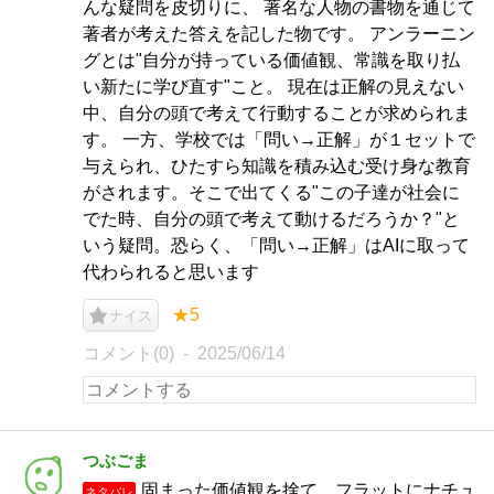
んな疑問を皮切りに、 著名な人物の書物を通じて
著者が考えた答えを記した物です。 アンラーニン
グとは"自分が持っている価値観、常識を取り払
い新たに学び直す"こと。 現在は正解の見えない
中、自分の頭で考えて行動することが求められま
す。 一方、学校では「問い→正解」が１セットで
与えられ、ひたすら知識を積み込む受け身な教育
がされます。そこで出てくる"この子達が社会に
でた時、自分の頭で考えて動けるだろうか？"と
いう疑問。恐らく、「問い→正解」はAIに取って
代わられると思います
★5
ナイス
コメント(0)
2025/06/14
つぶごま
固まった価値観を捨て、フラットにナチュ
ネタバレ