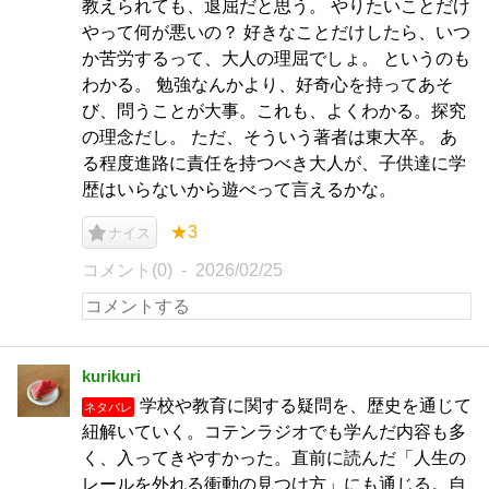
教えられても、退屈だと思う。 やりたいことだけ
やって何が悪いの？ 好きなことだけしたら、いつ
か苦労するって、大人の理屈でしょ。 というのも
わかる。 勉強なんかより、好奇心を持ってあそ
び、問うことが大事。これも、よくわかる。探究
の理念だし。 ただ、そういう著者は東大卒。 あ
る程度進路に責任を持つべき大人が、子供達に学
歴はいらないから遊べって言えるかな。
★3
ナイス
コメント(0)
2026/02/25
kurikuri
学校や教育に関する疑問を、歴史を通じて
ネタバレ
紐解いていく。コテンラジオでも学んだ内容も多
く、入ってきやすかった。直前に読んだ「人生の
レールを外れる衝動の見つけ方」にも通じる。自