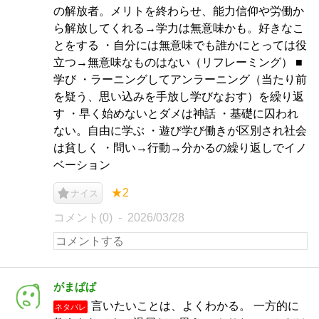
の解放者。メリトを終わらせ、能力信仰や労働か
ら解放してくれる→学力は無意味かも。好きなこ
とをする ・自分には無意味でも誰かにとっては役
立つ→無意味なものはない（リフレーミング） ■
学び ・ラーニングしてアンラーニング（当たり前
を疑う、思い込みを手放し学びなおす）を繰り返
す ・早く始めないとダメは神話 ・基礎に囚われ
ない。自由に学ぶ ・遊び学び働きが区別され社会
は貧しく ・問い→行動→分かるの繰り返しでイノ
ベーション
★2
ナイス
コメント(0)
2026/03/28
がまぱぱ
言いたいことは、よくわかる。 一方的に
ネタバレ