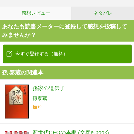
感想レビュー
ネタバレ
あなたも読書メーターに登録して感想を投稿して
みませんか？
今すぐ登録する（無料）
孫 泰蔵の関連本
孫家の遺伝子
孫泰蔵
19
新世代CEOの本棚 (文春e-book)