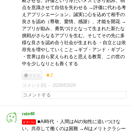
断させる。評価という冷たいメスできり刻み、弱
点を意識させて自信を失わせる →評価に代わる考
えアプリシエーション。誠実に心を込めて相手の
良さを認め（尊敬、愛情、感謝）、才能を開花 →
アプリが励み、勇気づけとなって生まれた新たな
挑戦がさらなるアプリを生む。そしてその先に多
様な良さを認め合う社会が生まれる ・自立とは依
存先を増やしていくこと→ギブ・アンド・ギブン
・世界は自ら変えられると思える教育、この世の
中を少しなりとも善くする
★2
ナイス
コメント(0)
2026/03/29
rate48
■AI時代 ・人間はAIの知性に追いつけな
ネタバレ
い。共存して働くのは困難 →AIはメリトクラシー