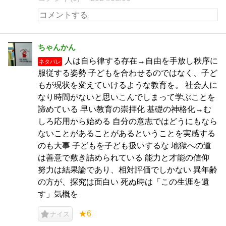
ちゃんかん
人は自ら律する存在→自由を手放し秩序に
ネタバレ
服従する姿勢 子どもを合わせるのではなく、子ど
もが現状を変えていけるような教育を。 社会人に
なり時間がないと思いこんでしまって学ぶことを
諦めている 早い教育の崇拝化 基礎の神格化→む
しろ応用から始める 自分の意志ではどうにもなら
ないことがあることがあるということを実感する
のも大事 子どもを子ども扱いするな 地獄への道
は善意で敷き詰められている 能力と才能の信仰
努力は結果論であり、相対評価でしかない 異年齢
の方が、探究は面白い 死ぬ時は「この生涯を遺
す」気概を
★6
ナイス