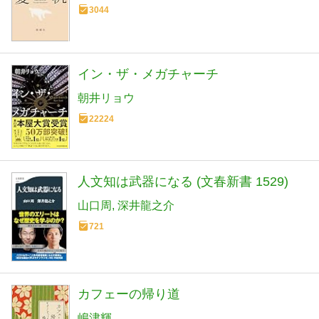
3044
イン・ザ・メガチャーチ
朝井リョウ
22224
人文知は武器になる (文春新書 1529)
山口周
深井龍之介
721
カフェーの帰り道
嶋津輝