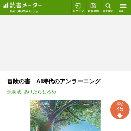
ログイン
新規登録
本を探
冒険の書 AI時代のアンラーニング
孫泰蔵
,
あけたらしろめ
感想
45