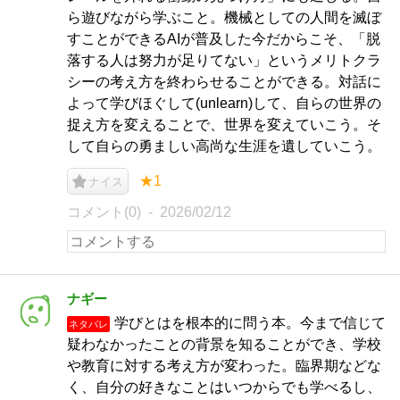
ら遊びながら学ぶこと。機械としての人間を滅ぼ
すことができるAIが普及した今だからこそ、「脱
落する人は努力が足りてない」というメリトクラ
シーの考え方を終わらせることができる。対話に
よって学びほぐして(unlearn)して、自らの世界の
捉え方を変えることで、世界を変えていこう。そ
して自らの勇ましい高尚な生涯を遺していこう。
★1
ナイス
コメント(0)
2026/02/12
ナギー
学びとはを根本的に問う本。今まで信じて
ネタバレ
疑わなかったことの背景を知ることができ、学校
や教育に対する考え方が変わった。臨界期などな
く、自分の好きなことはいつからでも学べるし、