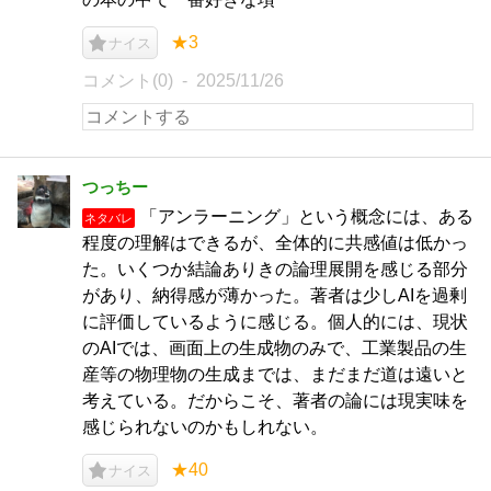
★3
ナイス
コメント(0)
2025/11/26
つっちー
「アンラーニング」という概念には、ある
ネタバレ
程度の理解はできるが、全体的に共感値は低かっ
た。いくつか結論ありきの論理展開を感じる部分
があり、納得感が薄かった。著者は少しAIを過剰
に評価しているように感じる。個人的には、現状
のAIでは、画面上の生成物のみで、工業製品の生
産等の物理物の生成までは、まだまだ道は遠いと
考えている。だからこそ、著者の論には現実味を
感じられないのかもしれない。
★40
ナイス