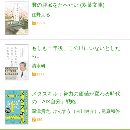
君の膵臓をたべたい (双葉文庫)
住野よる
25536
もしも一年後、この世にいないとした
ら。
清水研
1277
メタスキル：努力の価値が変わる時代
の「AI×自分」戦略
深津貴之
けんすう（古川健介）
尾原和啓
159