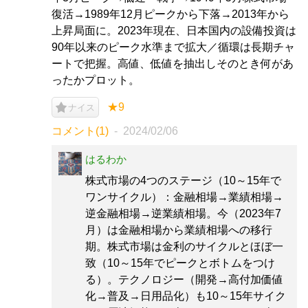
復活→1989年12月ピークから下落→2013年から
上昇局面に。2023年現在、日本国内の設備投資は
90年以来のピーク水準まで拡大／循環は長期チャ
ートで把握。高値、低値を抽出しそのとき何があ
ったかプロット。
★9
ナイス
コメント(1)
2024/02/06
はるわか
株式市場の4つのステージ（10～15年で
ワンサイクル）：金融相場→業績相場→
逆金融相場→逆業績相場。今（2023年7
月）は金融相場から業績相場への移行
期。株式市場は金利のサイクルとほぼ一
致（10～15年でピークとボトムをつけ
る）。テクノロジー（開発→高付加価値
化→普及→日用品化）も10～15年サイク