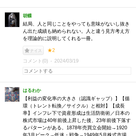
胡蝶
結局、人と同じことをやっても意味がないし抜き
ん出た成績も納められない。人と違う見方考え方
を理論的に説明してくれる一冊。
★2
ナイス
コメント(0)
2024/03/19
はるわか
【利益の変化率の大きさ（認識ギャップ）】【循
環（トレント転換／サイクル）と相対】【成長
率】インフレ下で資産形成は生活防衛術／日本の
株式市場は40年前後上昇した後、23年前後下落す
るパターンがある。1878年売買立会開始→1920
年3月ピーク→低迷・戦争→1949年5月株式市場