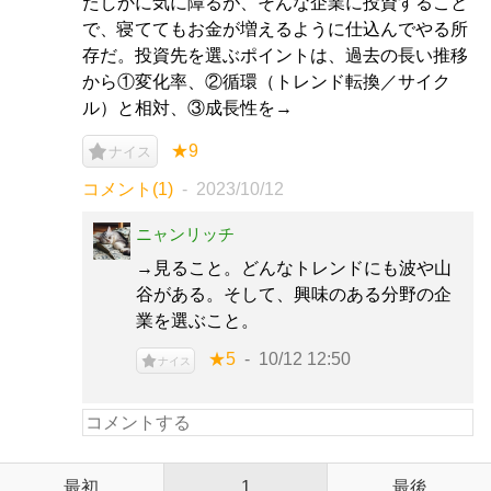
たしかに気に障るが、そんな企業に投資すること
で、寝ててもお金が増えるように仕込んでやる所
存だ。投資先を選ぶポイントは、過去の長い推移
から①変化率、②循環（トレンド転換／サイク
ル）と相対、③成長性を→
★9
ナイス
コメント(1)
2023/10/12
ニャンリッチ
→見ること。どんなトレンドにも波や山
谷がある。そして、興味のある分野の企
業を選ぶこと。
★5
10/12 12:50
ナイス
最初
1
最後