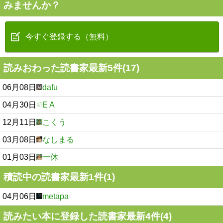
みませんか？
今すぐ登録する（無料）
読みおわった読書家最新5件(17)
06月08日
dafu
04月30日
E A
12月11日
こくう
03月08日
なしまる
01月03日
一休
積読中の読書家最新1件(1)
04月06日
metapa
読みたい本に登録した読書家最新4件(4)