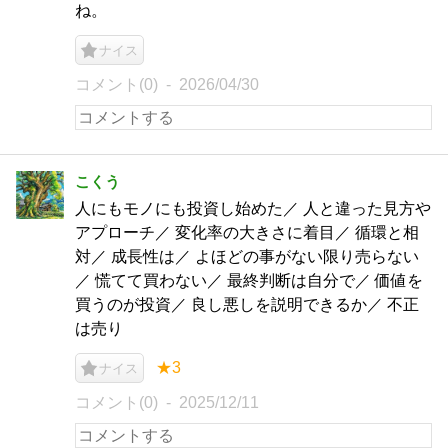
ね。
ナイス
コメント(0)
2026/04/30
こくう
人にもモノにも投資し始めた／ 人と違った見方や
アプローチ／ 変化率の大きさに着目／ 循環と相
対／ 成長性は／ よほどの事がない限り売らない
／ 慌てて買わない／ 最終判断は自分で／ 価値を
買うのが投資／ 良し悪しを説明できるか／ 不正
は売り
★3
ナイス
コメント(0)
2025/12/11