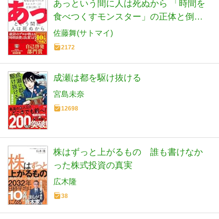
あっという間に人は死ぬから 「時間を
食べつくすモンスター」の正体と倒し
方
佐藤舞(サトマイ)
2172
成瀬は都を駆け抜ける
宮島未奈
12698
株はずっと上がるもの 誰も書けなか
った株式投資の真実
広木隆
38