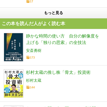
17
もっと見る
この本を読んだ人がよく読む本
静かな時間の使い方 自分の解像度を
上げる「独りの思索」の全技法
安斎勇樹
173
杉村太蔵の推し株「骨太」投資術
杉村太蔵
144