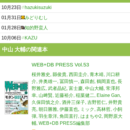
10月23日
hazukisuzuki
01月31日
みどりむし
01月28日
知的野蛮人
10月06日
KAZU
中山 大輔の関連本
WEB+DB PRESS Vol.53
桜井雅史
縣俊貴
西田圭介
青木靖
川口耕
介
井奥雄一
冨田慎一
森田創
鶴岡直也
長
野雅広
武者晶紀
富士慶
中山大輔
常澤邦
幸
山﨑賢
近藤裕介
稲葉健二
Elaine Gan
久保田慎之介
酒井三保子
吉野哲仁
井野貴
亮
朝日勝雅
伊藤直也
ミック
高林哲
小飼
弾
羽生章洋
角田直行
はまちや2
岡野原大
輔
WEB+DB PRESS編集部