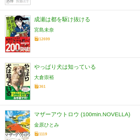
成瀬は都を駆け抜ける
宮島未奈
12699
やっぱり犬は知っている
大倉崇裕
361
マザーアウトロウ (100min.NOVELLA)
金原ひとみ
1119