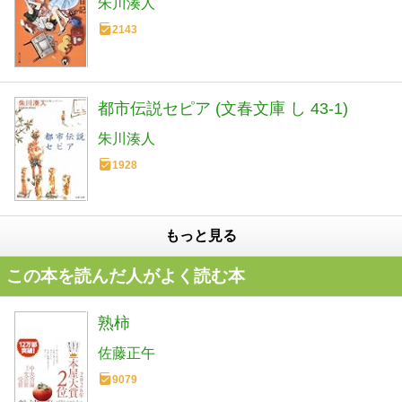
朱川湊人
2143
都市伝説セピア (文春文庫 し 43-1)
朱川湊人
1928
もっと見る
この本を読んだ人がよく読む本
熟柿
佐藤正午
9079