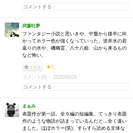
武藤吐夢
ファンタジー小説と思いきや、中盤から後半に向
かってホラー色が強くなっていった。逆井水の若
返りの水や、磯幽霊、八十八姫、山から来るもの
など怖い。
★1
ナイス
コメント(0)
2025/06/26
まぁみ
表題作が第一話。全９編の短編集。てっきり表題
作のような物語が詰まっているんだと…全く違い
ました。ほぼホラー(笑)。すらすら読める文体な