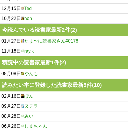
12月15日
Ted
10月22日
non
今読んでいる読書家最新2件(2)
01月27日
たま〜に読書家さん#0178
11月18日
ray.k
積読中の読書家最新1件(2)
08月08日
やんも
読みたい本に登録した読書家最新5件(10)
02月16日
ぽん
09月27日
ヌテラ
08月28日
みい
06月26日
しまちゃん