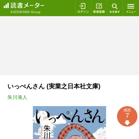
ログイン
新規登録
本を探
いっぺんさん (実業之日本社文庫)
朱川湊人
感想
7