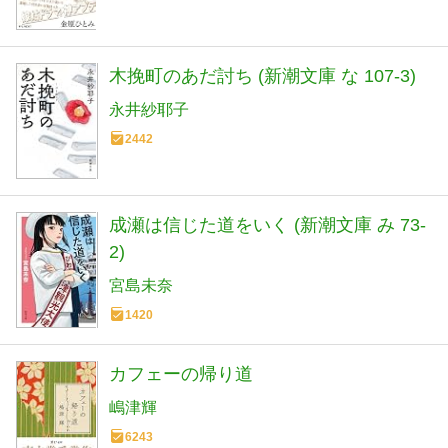
木挽町のあだ討ち (新潮文庫 な 107-3)
永井紗耶子
2442
成瀬は信じた道をいく (新潮文庫 み 73-
2)
宮島未奈
1420
カフェーの帰り道
嶋津輝
6243