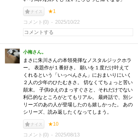
★1
ナイス
コメント(0)
2025/10/22
小梅さん。
まさに朱川さんの本領発揮なノスタルジックホラ
ー。 表題作が１番好き。 願いを１度だけ叶えて
くれるという「いっぺんさん」におまいりにいく
２人の少年のひたむきさ。 切なくてちょっと苦い
顛末。 子供ゆえのまっすぐさと、それだけでない
利己的なところがとてもリアル。 最終話で、別シ
リーズのあの人が登場したのも嬉しかった。 あの
シリーズ、読み返したくなってしまう。
★10
ナイス
コメント(0)
2025/08/13