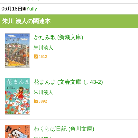
06月18日
Yuffy
朱川 湊人の関連本
かたみ歌 (新潮文庫)
朱川湊人
4512
花まんま (文春文庫 し 43-2)
朱川湊人
3892
わくらば日記 (角川文庫)