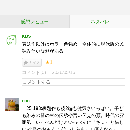
感想レビュー
ネタバレ
KBS
表題作以外はホラー色強め。全体的に現代版の民
話みたいな趣がある。
★1
ナイス
コメント(0)
2026/05/16
non
25-193:表題作も後2編も健気さいっぱい。子ど
も絡みの昔の村の伝承や言い伝えの類。時代の雰
囲気。いっぺんだけといっぺんに「ちょっと惜し
い·小鳥のおみくじ·泣いたらもっと痛くなる」