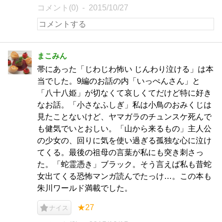
コメント(0)
2015/10/27
まこみん
帯にあった「じわじわ怖い じんわり泣ける」は本
当でした。9編のお話の内「いっぺんさん」と
「八十八姫」が切なくて哀しくてだけど特に好き
なお話。「小さなふしぎ」私は小鳥のおみくじは
見たことないけど、ヤマガラのチュンスケ死んで
も健気でいとおしい。「山から来るもの」主人公
の少女の、回りに気を使い過ぎる孤独な心に泣け
てくる。最後の祖母の言葉が私にも突き刺さっ
た。「蛇霊憑き」ブラック。そう言えば私も昔蛇
女出てくる恐怖マンガ読んでたっけ…。この本も
朱川ワールド満載でした。
★27
ナイス