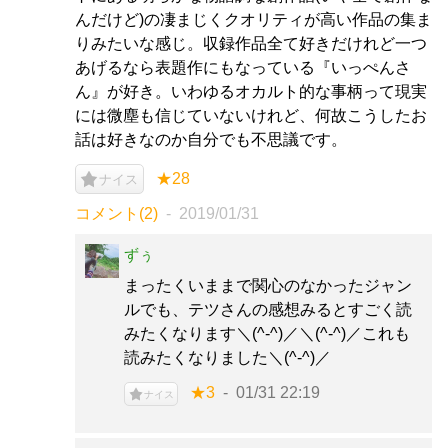
んだけど)の凄まじくクオリティが高い作品の集ま
りみたいな感じ。収録作品全て好きだけれど一つ
あげるなら表題作にもなっている『いっぺんさ
ん』が好き。いわゆるオカルト的な事柄って現実
には微塵も信じていないけれど、何故こうしたお
話は好きなのか自分でも不思議です。
★28
ナイス
コメント(2)
2019/01/31
ずぅ
まったくいままで関心のなかったジャン
ルでも、テツさんの感想みるとすごく読
みたくなります＼(^-^)／＼(^-^)／これも
読みたくなりました＼(^-^)／
★3
01/31 22:19
ナイス