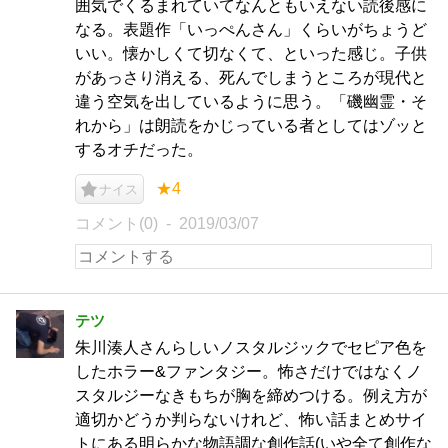
囲気でくるまれていてなんともいえない読後感に
なる。表題作「いっぺんさん」くらいがちょうど
いい。懐かしくて切なくて、といった感じ。子供
があっさり消える、死んでしまうところが現代と
違う空気を出しているように思う。「磯幽霊・そ
れから」は朗読をかじっている者としてはゾッと
するオチだった。
★4
ナイス
コメント(0)
2019/03/07
テツ
朱川湊人さんらしいノスタルジックでセピア色を
したホラー&ファンタジー。怖さだけではなくノ
スタルジーなきもちが胸を締めつける。例え方が
適切かどうか判らないけれど、怖い話まとめサイ
トにある明らかな物語調な創作話(いや全て創作な