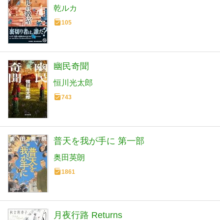
乾ルカ
105
幽民奇聞
恒川光太郎
743
普天を我が手に 第一部
奥田英朗
1861
月夜行路 Returns