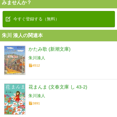
みませんか？
今すぐ登録する（無料）
朱川 湊人の関連本
かたみ歌 (新潮文庫)
朱川湊人
4512
花まんま (文春文庫 し 43-2)
朱川湊人
3891