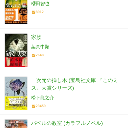
櫻田智也
8912
家族
葉真中顕
2648
一次元の挿し木 (宝島社文庫 『このミ
ス』大賞シリーズ)
松下龍之介
23459
バベルの教室 (カラフルノベル)