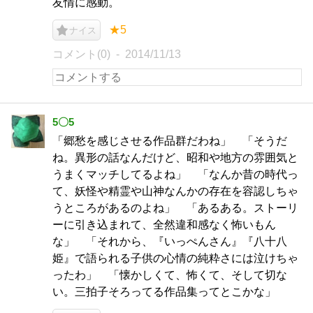
友情に感動。
★5
ナイス
コメント(0)
2014/11/13
5〇5
「郷愁を感じさせる作品群だわね」 「そうだ
ね。異形の話なんだけど、昭和や地方の雰囲気と
うまくマッチしてるよね」 「なんか昔の時代っ
て、妖怪や精霊や山神なんかの存在を容認しちゃ
うところがあるのよね」 「あるある。ストーリ
ーに引き込まれて、全然違和感なく怖いもん
な」 「それから、『いっぺんさん』『八十八
姫』で語られる子供の心情の純粋さには泣けちゃ
ったわ」 「懐かしくて、怖くて、そして切な
い。三拍子そろってる作品集ってとこかな」