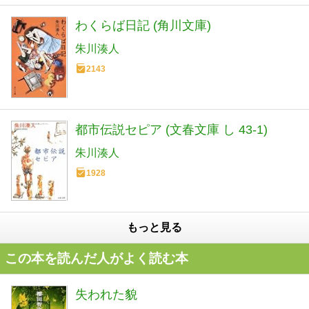
わくらば日記 (角川文庫)
朱川湊人
2143
都市伝説セピア (文春文庫 し 43-1)
朱川湊人
1928
もっと見る
この本を読んだ人がよく読む本
失われた貌