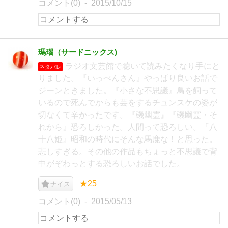
コメント(0)
2015/10/15
瑪瑙（サードニックス)
ラジオ文芸館で聴いて読みたくなり手にと
ネタバレ
りました。『いっぺんさん』やっぱり良いお話で
ジーンときました。『小さな不思議』鳥を飼って
いるので死んでからも芸をするチュンスケの姿が
切なくて辛かったです。『磯幽霊』『磯幽霊・そ
れから』恐ろしかった。人間って恐ろしい。『八
十八姫』昭和の時代にそんな馬鹿な！と思った。
悲しすぎる。その他の作品もちょっと不思議で背
中がぞわっとする恐ろしいお話でした。
★25
ナイス
コメント(0)
2015/05/13