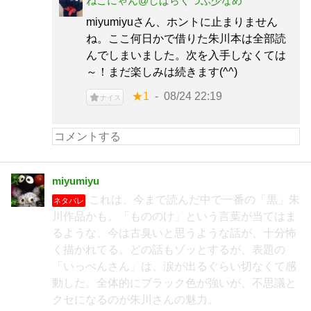
ねこにゃん@しばらくつぶ少なめ
miyumiyuさん、ホントに止まりません
ね。ここ何日かで借りた朱川本は全部読
んでしまいました。次を入手しなくては
～！まだ楽しみは続きます(^^)
★1
08/24 22:19
ナイス
miyumiyu
これは、今まで読んだ中で一番の「黒」朱
ネタバレ
川作品かも。「もののけ」という言葉が当てはま
るような、今は古臭いと思うような話が、十分怖
く描かれてる。どの話もゾッとするが、表題の
「いっぺんさん」は、涙が出るぐらい切なくて感
動した。全体的にブラック色が強いが、不思議と
クセになるのが朱川さんの魅力。