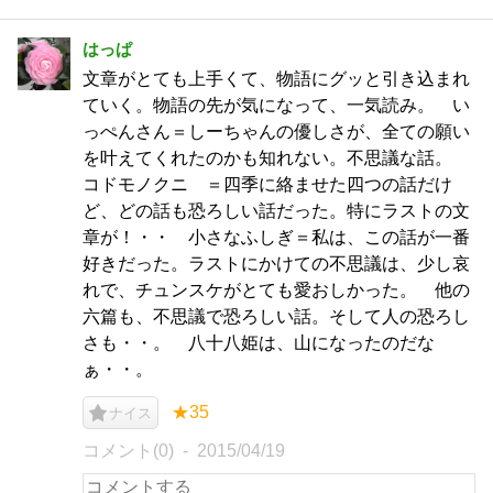
はっぱ
文章がとても上手くて、物語にグッと引き込まれ
ていく。物語の先が気になって、一気読み。 い
っぺんさん＝しーちゃんの優しさが、全ての願い
を叶えてくれたのかも知れない。不思議な話。
コドモノクニ ＝四季に絡ませた四つの話だけ
ど、どの話も恐ろしい話だった。特にラストの文
章が！・・ 小さなふしぎ＝私は、この話が一番
好きだった。ラストにかけての不思議は、少し哀
れで、チュンスケがとても愛おしかった。 他の
六篇も、不思議で恐ろしい話。そして人の恐ろし
さも・・。 八十八姫は、山になったのだな
ぁ・・。
★35
ナイス
コメント(0)
2015/04/19