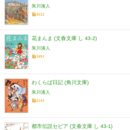
朱川湊人
4512
花まんま (文春文庫 し 43-2)
朱川湊人
3891
わくらば日記 (角川文庫)
朱川湊人
2143
都市伝説セピア (文春文庫 し 43-1)