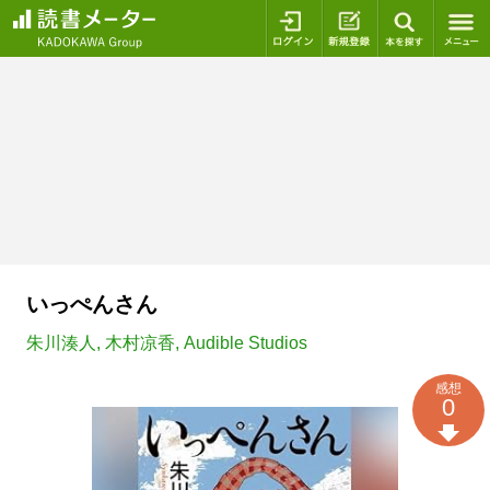
ログイン
新規登録
本を探
いっぺんさん
朱川湊人
,
木村凉香
,
Audible Studios
感想
0