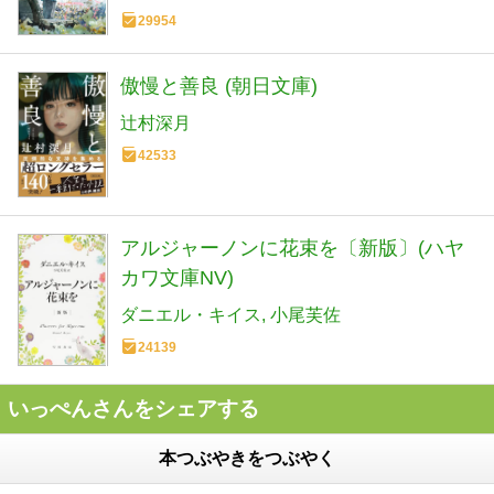
29954
傲慢と善良 (朝日文庫)
辻村深月
42533
アルジャーノンに花束を〔新版〕(ハヤ
カワ文庫NV)
ダニエル・キイス
小尾芙佐
24139
いっぺんさんをシェアする
本つぶやきをつぶやく