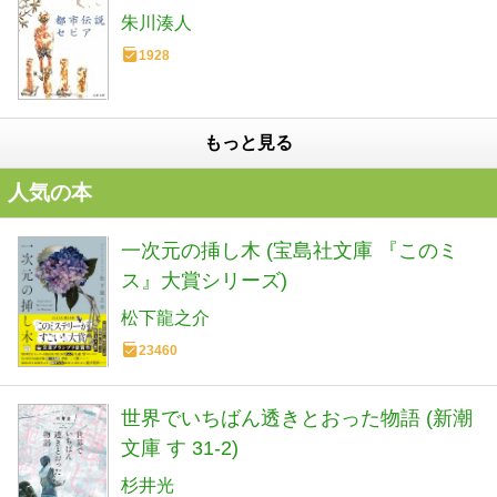
朱川湊人
1928
もっと見る
人気の本
一次元の挿し木 (宝島社文庫 『このミ
ス』大賞シリーズ)
松下龍之介
23460
世界でいちばん透きとおった物語 (新潮
文庫 す 31-2)
杉井光