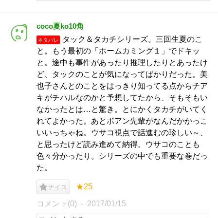
coco夏ko10角
タック＆タカチシリーズ。三回生夏のこ
ネタバレ
と。もう最初の「ホームカミング１」でドキッ
と。途中も事件があったり推理したりとあったけ
ど、タックのことが気になってばかりだった。美
也子さんとのことをはっきり知ってる点からチア
キがチハルなのかと予想してたから、そもそもい
なかったとは…と驚き。とにかくタカチがいてく
れてよかった。あとボアン先輩がなんだかかっこ
いいっちゃね。ウサコ視点で話進むの珍しい～、
と思ったけど読み進めて納得。ウサコのことも
色々分かったり。シリーズの中でも重要な巻だっ
た。
★25
ナイス
コメント(0)
2017/01/15