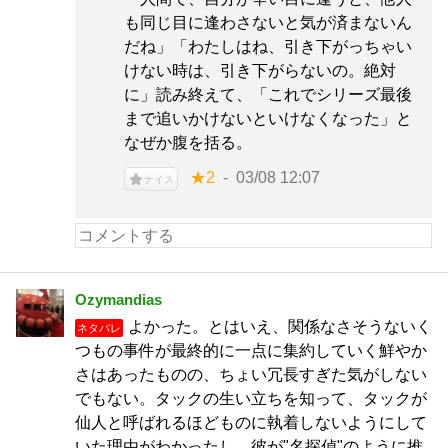
も同じ目に逢わさないと気が済まないん
だね」「わたしはね、引き下がっちゃい
けない時は、引き下がらないの。絶対
に」読み終えて、「これでシリーズ最後
まで追いかけないといけなくなった」と
なぜか腹を括る。
★2
03/08 12:07
ナイス
Ozymandias
よかった。とはいえ、関係なさそうないく
ネタバレ
つもの事件が最終的に一点に集約していく鮮やか
さはあったものの、ちょい冗長すぎた気がしない
でもない。タックの生い立ちを知って、タックが
仙人と呼ばれるほどものに執着しないようにして
いた理由がわかったし、彼が"名探偵"のように推