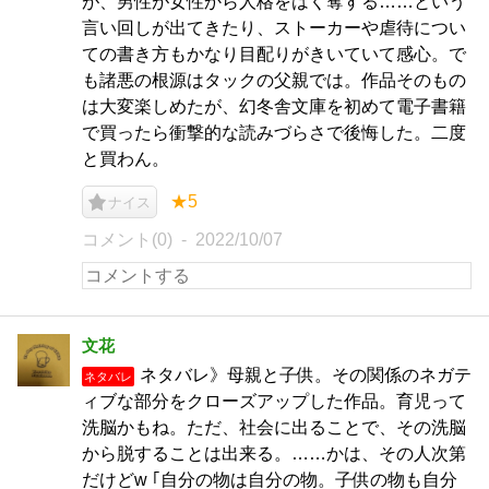
が、男性が女性から人格をはく奪する……という
言い回しが出てきたり、ストーカーや虐待につい
ての書き方もかなり目配りがきいていて感心。で
も諸悪の根源はタックの父親では。作品そのもの
は大変楽しめたが、幻冬舎文庫を初めて電子書籍
で買ったら衝撃的な読みづらさで後悔した。二度
と買わん。
★5
ナイス
コメント(0)
2022/10/07
文花
ネタバレ》母親と子供。その関係のネガテ
ネタバレ
ィブな部分をクローズアップした作品。育児って
洗脳かもね。ただ、社会に出ることで、その洗脳
から脱することは出来る。……かは、その人次第
だけどw ｢自分の物は自分の物。子供の物も自分