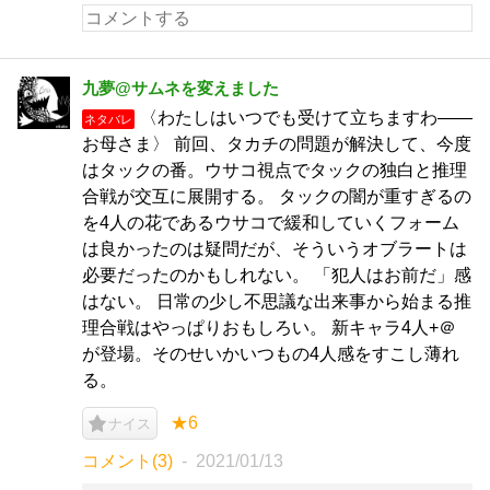
九夢@サムネを変えました
〈わたしはいつでも受けて立ちますわ――
ネタバレ
お母さま〉 前回、タカチの問題が解決して、今度
はタックの番。ウサコ視点でタックの独白と推理
合戦が交互に展開する。 タックの闇が重すぎるの
を4人の花であるウサコで緩和していくフォーム
は良かったのは疑問だが、そういうオブラートは
必要だったのかもしれない。 「犯人はお前だ」感
はない。 日常の少し不思議な出来事から始まる推
理合戦はやっぱりおもしろい。 新キャラ4人+＠
が登場。そのせいかいつもの4人感をすこし薄れ
る。
★6
ナイス
コメント(3)
2021/01/13