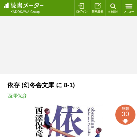
ログイン
新規登録
本を探
依存 (幻冬舎文庫 に 8-1)
西澤保彦
感想
30