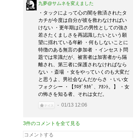
九夢@サムネを変えました
・タックによって心の闇を救済されたタ
カチが今度は自分が彼を救わなければい
けない ・更年期は己の男性としての強さ
若さたくましさを再認識したいという願
望に揺れている年齢 ・何もしないことに
特徴のある無言の参加者 ・インセスト問
題では常識だが、被害者は加害者から隔
離され、第三者に保護されなければなら
ない ・斎場 ・女をやっていくのも大変だ
と思うよ、男社会なんだからさ ・いい女
フォクシー ・【ｸﾛﾀﾞﾀｶｷﾞ、ｱｶﾝﾄ。】 ・女
の怖さを知る者、それは女だ。
01/13 12:06
ナイス
3件のコメントを全て見る