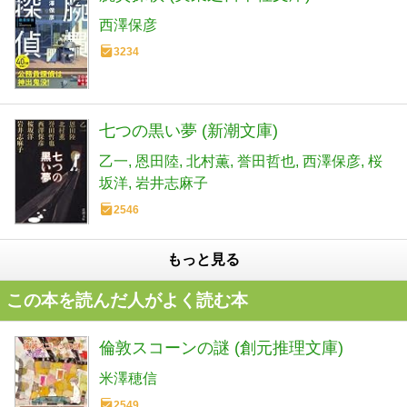
西澤保彦
3234
七つの黒い夢 (新潮文庫)
乙一
恩田陸
北村薫
誉田哲也
西澤保彦
桜
坂洋
岩井志麻子
2546
もっと見る
この本を読んだ人がよく読む本
倫敦スコーンの謎 (創元推理文庫)
米澤穂信
2549