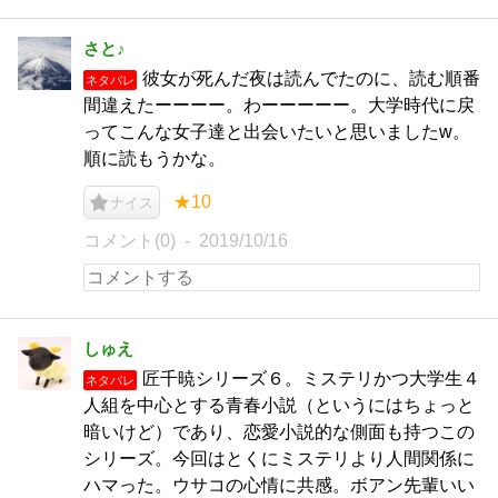
さと♪
彼女が死んだ夜は読んでたのに、読む順番
ネタバレ
間違えたーーーー。わーーーーー。大学時代に戻
ってこんな女子達と出会いたいと思いましたw。
順に読もうかな。
★10
ナイス
コメント(0)
2019/10/16
しゅえ
匠千暁シリーズ６。ミステリかつ大学生４
ネタバレ
人組を中心とする青春小説（というにはちょっと
暗いけど）であり、恋愛小説的な側面も持つこの
シリーズ。今回はとくにミステリより人間関係に
ハマった。ウサコの心情に共感。ボアン先輩いい