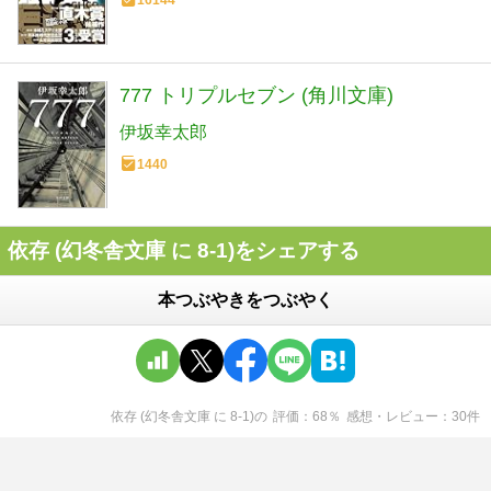
16144
777 トリプルセブン (角川文庫)
伊坂幸太郎
1440
依存 (幻冬舎文庫 に 8-1)をシェアする
本つぶやきをつぶやく
依存 (幻冬舎文庫 に 8-1)
の
評価
68
％
感想・レビュー
30
件