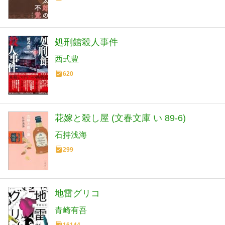
処刑館殺人事件
西式豊
620
花嫁と殺し屋 (文春文庫 い 89-6)
石持浅海
299
地雷グリコ
青崎有吾