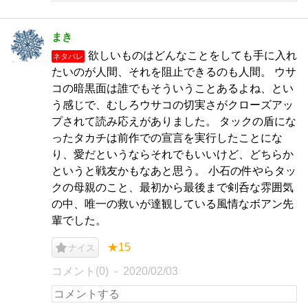
まき
欲しいものはどんなことをしても手に入れ
ネタバレ
たいのが人間、それを阻止できるのも人間。 ウサ
コの暗黒面は誰でもそういうことあるよね、とい
う感じで、むしろウサコの切実さがクローズアッ
プされて読み応えがありました。 タックの盾にな
ったタカチは前作での宣言を実行したことにな
り、愛だというならそれでもいいけど、どちらか
というと戦友かもなあと思う。 小石の件やらタッ
クの母親のこと、最初から最後まで剣呑な雰囲気
の中、唯一の救いが達観している風情なボアン先
輩でした。
★15
ナイス
コメント(0)
2020/02/03