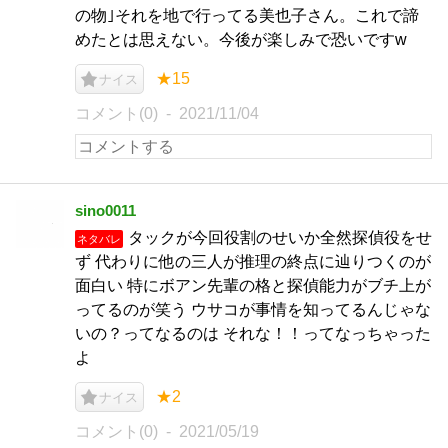
の物｣それを地で行ってる美也子さん。これで諦
めたとは思えない。今後が楽しみで恐いですw
★15
ナイス
コメント(0)
2021/11/04
sino0011
タックが今回役割のせいか全然探偵役をせ
ネタバレ
ず 代わりに他の三人が推理の終点に辿りつくのが
面白い 特にボアン先輩の格と探偵能力がブチ上が
ってるのが笑う ウサコが事情を知ってるんじゃな
いの？ってなるのは それな！！ってなっちゃった
よ
★2
ナイス
コメント(0)
2021/05/19