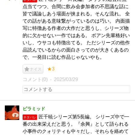
点当てつつ、合間に飲み会参加者の不思議な話に
皆で議論しあう場面が挟まれる。そんな流れ。 全
ての話がある意味繋がっているのは巧い。 内面描
写に特徴ある作者の大作だと思うし、シリーズ物
的に欠かせない一作ではある。 ボアン先輩格好い
いし、ウサコも特徴出てる。 ただシリーズの他作
品読んでいるからの面白さってのが大きくあるの
で、一発目に読む作品じゃないやも。
★3
ナイス
コメント(0)
2025/03/29
ピラミッド
匠千暁シリーズ第5長編。 シリーズ中で一
ネタバレ
番の出来栄えだと思う。『余興』として語られる
小事件のクォリティも中々だし、それらを絡めて