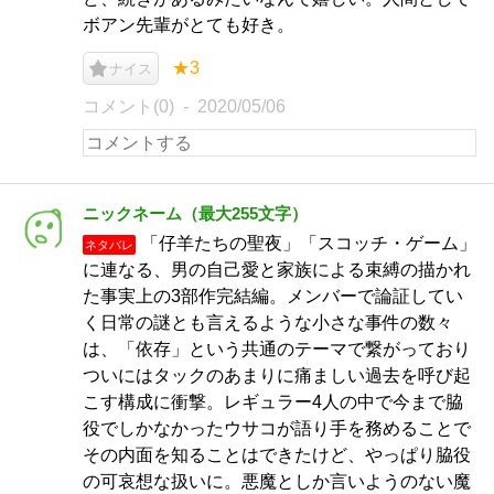
ボアン先輩がとても好き。
★3
ナイス
コメント(0)
2020/05/06
ニックネーム（最大255文字）
「仔羊たちの聖夜」「スコッチ・ゲーム」
ネタバレ
に連なる、男の自己愛と家族による束縛の描かれ
た事実上の3部作完結編。メンバーで論証してい
く日常の謎とも言えるような小さな事件の数々
は、「依存」という共通のテーマで繋がっており
ついにはタックのあまりに痛ましい過去を呼び起
こす構成に衝撃。レギュラー4人の中で今まで脇
役でしかなかったウサコが語り手を務めることで
その内面を知ることはできたけど、やっぱり脇役
の可哀想な扱いに。悪魔としか言いようのない魔