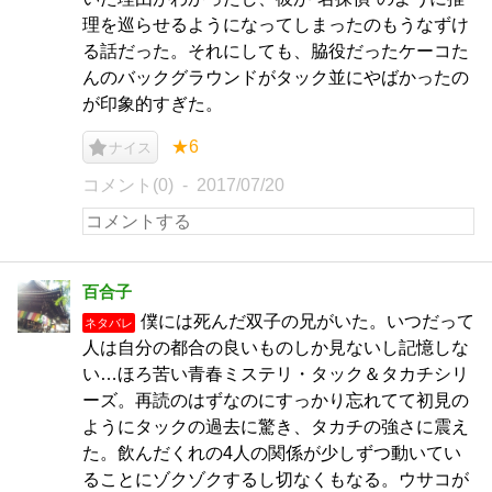
理を巡らせるようになってしまったのもうなずけ
る話だった。それにしても、脇役だったケーコた
んのバックグラウンドがタック並にやばかったの
が印象的すぎた。
★6
ナイス
コメント(0)
2017/07/20
百合子
僕には死んだ双子の兄がいた。いつだって
ネタバレ
人は自分の都合の良いものしか見ないし記憶しな
い…ほろ苦い青春ミステリ・タック＆タカチシリ
ーズ。再読のはずなのにすっかり忘れてて初見の
ようにタックの過去に驚き、タカチの強さに震え
た。飲んだくれの4人の関係が少しずつ動いてい
ることにゾクゾクするし切なくもなる。ウサコが