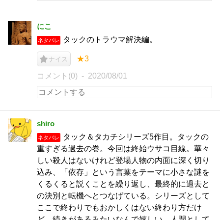
にこ
タックのトラウマ解決編。
ネタバレ
★3
ナイス
コメント(0)
2020/08/01
shiro
タック＆タカチシリーズ5作目。タックの
ネタバレ
重すぎる過去の巻。今回は終始ウサコ目線。華々
しい殺人はないけれど登場人物の内面に深く切り
込み、「依存」という言葉をテーマに小さな謎を
くるくると説くことを繰り返し、最終的に過去と
の決別と転機へとつなげている。シリーズとして
ここで終わりでもおかしくはない終わり方だけ
ど、続きがあるみたいなんで嬉しい。人間として