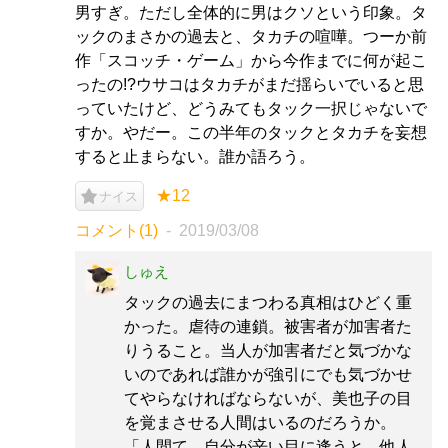
男すぎ。ただし全体的に男はクソという印象。タ
ックのまさかの過去と、タカチの喧嘩。つーか前
作「スコッチ・ゲーム」から今作までに何が起こ
ったの!?ウサコはタカチがまだ揺らいでいると思
っていたけど、どうみてもタック一択じゃないで
すか。やだー。この半年のタックとタカチを妄想
すると止まらない。誰か語ろう。
★12
ナイス
コメント(1)
2019/03/08
しゅえ
タックの過去にまつわる真相はひどく重
かった。虐待の連鎖。被害者が加害者た
りうること。当人が加害者だと気づかな
いのであれば誰かが強引にでも気づかせ
てやらなければならないが、美也子の目
を覚まさせる人間はいるのだろうか。
「人間て、自分が辛い目に逢うと、他人