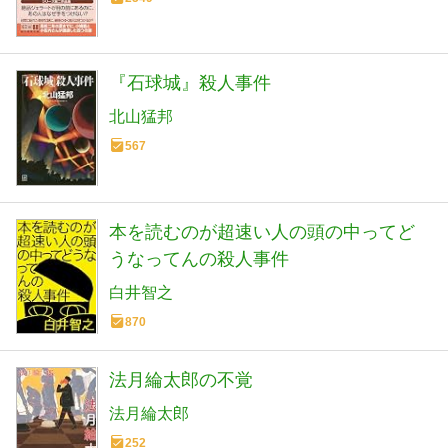
『石球城』殺人事件
北山猛邦
567
本を読むのが超速い人の頭の中ってど
うなってんの殺人事件
白井智之
870
法月綸太郎の不覚
法月綸太郎
252