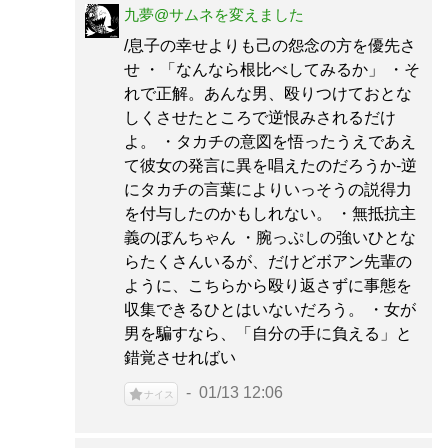
九夢@サムネを変えました
/息子の幸せよりも己の怨念の方を優先さ
せ ・「なんなら根比べしてみるか」 ・そ
れで正解。あんな男、殴りつけておとな
しくさせたところで逆恨みされるだけ
よ。 ・タカチの意図を悟ったうえであえ
て彼女の発言に異を唱えたのだろうか-逆
にタカチの言葉によりいっそうの説得力
を付与したのかもしれない。 ・無抵抗主
義のぼんちゃん ・腕っぷしの強いひとな
らたくさんいるが、だけどボアン先輩の
ように、こちらから殴り返さずに事態を
収集できるひとはいないだろう。 ・女が
男を騙すなら、「自分の手に負える」と
錯覚させればい
01/13 12:06
ナイス