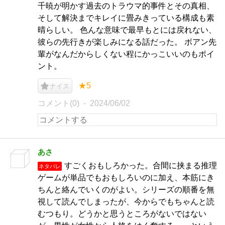
千暁が明かす過去のトラウマ的事件とその真相、
そして解決までキレイに畳みきっている構成も素
晴らしい。 色んな意味で最早もとには戻れない、
彼らの先行きが楽しみになる話だった。 ボアン先
輩がなんだからしくない程にかっこいいのもポイ
ント。
★5
ナイス
コメント(0)
2024/06/02
あさ
すごくおもしろかった。合間に挟まる推理
ネタバレ
ゲームが単品でもおもしろいのに加え、本筋にき
ちんと絡んでいくのがよい。シリーズの順番を無
視して読んでしまったが、今からでもちゃんと読
むつもり。どうかと思うところがないではない