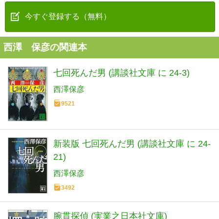
今すぐ登録する（無料）
西澤 保彦の関連本
七回死んだ男 (講談社文庫 に 24-3)
西澤保彦
9521
新装版 七回死んだ男 (講談社文庫 に 24-
21)
西澤保彦
3492
腕貫探偵 (実業之日本社文庫)