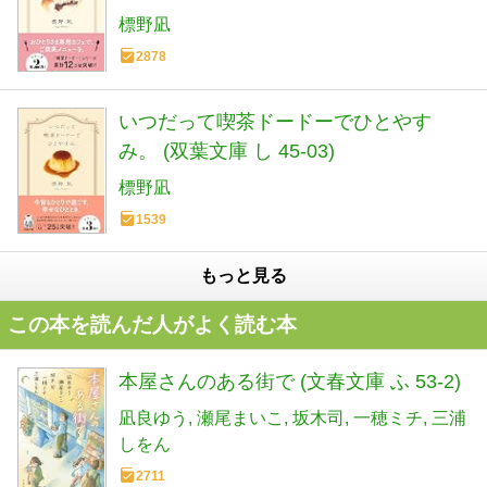
標野凪
2878
いつだって喫茶ドードーでひとやす
み。 (双葉文庫 し 45-03)
標野凪
1539
もっと見る
この本を読んだ人がよく読む本
本屋さんのある街で (文春文庫 ふ 53-2)
凪良ゆう
瀬尾まいこ
坂木司
一穂ミチ
三浦
しをん
2711