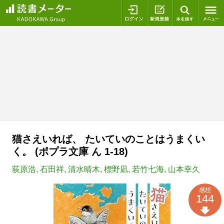
ログイン
新規登録
本を探
猫さえいれば、 たいていのことはうまくい
く。 (ポプラ文庫 ん 1-18)
荻原浩
,
石田祥
,
清水晴木
,
標野凪
,
若竹七海
,
山本幸久
感想
144