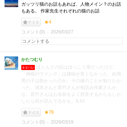
ガッツリ猫のお話もあれば、人物メイン？のお話
もある。 作家先生それぞれの猫のお話
★4
ナイス
コメント(0)
2026/03/27
かたつむり
ほとんどの話はほっこり系だったけど、
ネタバレ
「神様のウインク」は後味が良くなかった。結局
男の子は助かったのか、その後のことが知りたか
った。清水さんと若竹さんが初読み作家さんか
な。若竹さんはお名前をよく拝見するからもしか
したら何か読んでるかも。8.43
★76
ナイス
コメント(0)
2026/03/19