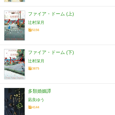
ファイア・ドーム (上)
辻村深月
5156
ファイア・ドーム (下)
辻村深月
3875
多類婚姻譚
凪良ゆう
4144