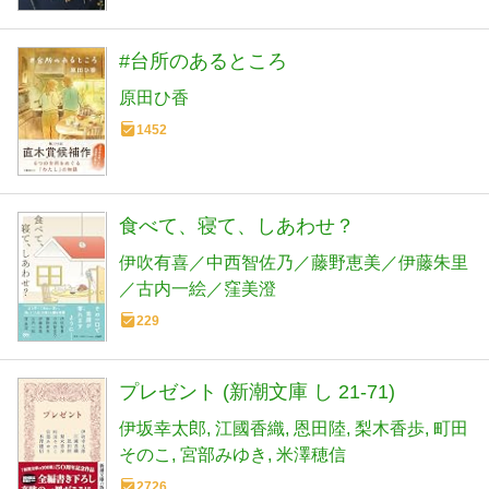
#台所のあるところ
原田ひ香
1452
食べて、寝て、しあわせ？
伊吹有喜／中西智佐乃／藤野恵美／伊藤朱里
／古内一絵／窪美澄
229
プレゼント (新潮文庫 し 21-71)
伊坂幸太郎
江國香織
恩田陸
梨木香歩
町田
そのこ
宮部みゆき
米澤穂信
2726