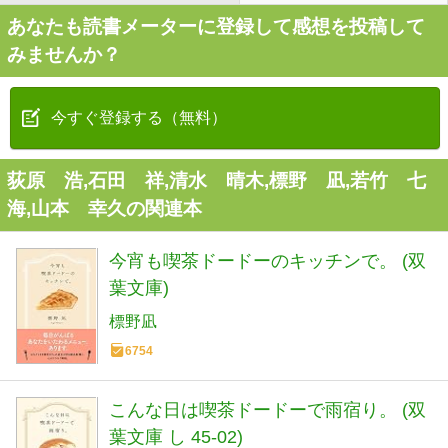
あなたも読書メーターに登録して感想を投稿して
みませんか？
今すぐ登録する（無料）
荻原 浩,石田 祥,清水 晴木,標野 凪,若竹 七
海,山本 幸久の関連本
今宵も喫茶ドードーのキッチンで。 (双
葉文庫)
標野凪
6754
こんな日は喫茶ドードーで雨宿り。 (双
葉文庫 し 45-02)