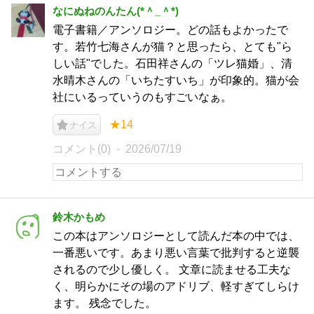
なにぬねのんたん(*＾_＾*)
電子書籍／アンソロジー。どの話もよかったで
す。若竹七海さんが猫？と思ったら、とても"ら
しい話"でした。石田祥さんの「ツレ猫婚」、清
水晴木さんの「いちたすいち」が印象的。猫が会
社にいるっていうのもすごいなぁ。
★14
ナイス
コメント(0)
2026/07/19
鈴木かもめ
この本はアンソロジーとして読んだ本の中では、
一番悪いです。あまり悪い言葉で批判すると逆襲
されるので少し優しく。 文章に読ませる工夫な
く、明らかにその場のアドリブ、軽すぎてしらけ
ます。 残念でした。