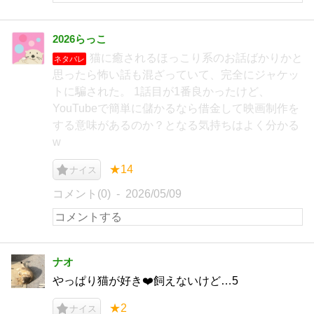
2026らっこ
猫に癒されるほっこり系のお話ばかりかと
ネタバレ
思ったら怖い話も混ざっていて、完全にジャケッ
トに騙された。 1話目が1番良かったけど、
YouTubeで簡単に儲かるなら借金して映画制作を
する意味があるのか？となる気持ちはよく分かる
w
★14
ナイス
コメント(0)
2026/05/09
ナオ
やっぱり猫が好き❤️飼えないけど…5
★2
ナイス