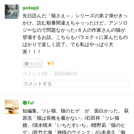
gadagiji
先日読んだ「猫さえ～」シリーズの第２弾がきっ
かけ。読む順番間違えちゃっったけど、アンソロ
ジーなので問題なかった♪６人の作家さんの猫が
登場するお話。こちらもバラエティに富んだもの
ばかりで楽しく読了。でも私はやっぱり犬
派！！！
★8
ナイス
コメント(0)
2026/06/19
📚Tuf
短編集。ツレ猫、猫のヒゲ が 面白かった。 荻
原浩「猫は長靴を履かない」/石田祥「ツレ猫
婚」/清水晴木「いちたすいち」/標野凪「猫のヒ
ゲ」/若竹七海「神様のウインク」/山本幸久「御