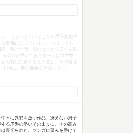
ました。 ちょっとパッとしない男子高校生
うな関係になっています。 ちょっとし
川君、割と世間一般にはかなり広く人気
 その彼が描いてきたネームはコマ割
。新人賞に応募すると入選し、その後は
ント欄に。帯の推薦文が良いです)
、中々に異彩を放つ作品。冴えない男子
起する序盤の勢いそのままに、その高み
には裏切られた。マンガに望みを懸けて