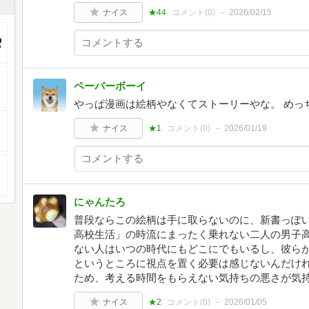
ナイス
★44
コメント(
0
)
2026/02/15
ペーパーボーイ
やっぱ漫画は絵柄やなくてストーリーやな。 めっ
ナイス
★1
コメント(
0
)
2026/01/19
にゃんたろ
普段ならこの絵柄は手に取らないのに、新書っぽい
高校生活」の時流にまったく乗れない二人の男子
ない人はいつの時代にもどこにでもいるし、彼ら
というところに視点を置く必要は感じないんだけ
ため、考える時間をもらえない気持ちの悪さが気
ナイス
★2
コメント(
0
)
2026/01/05