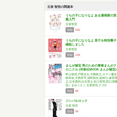
古泉 智浩の関連本
うちの子になりなよ ある漫画家の里
親入門
古泉智浩
登録
516
うちの子になりなよ 里子を特別養子
縁組しました
古泉智浩
登録
218
まんが秘宝 男のための青春まんがク
ロニクル (洋泉社MOOK まんが秘宝)
町山智浩,戸梶圭太,大橋裕之,ロマン優光
柄本佑,大西祥平,深町秋生,飴村行,倉田
之,辻本貴則,白石晃士,松江哲明,田口清隆
花くまゆうさく,古泉智浩,ナカG
登録
56
ジンバルロック
古泉 智浩
登録
56