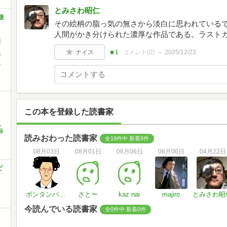
とみさわ昭仁
崩
その絵柄の脂っ気の無さから淡白に思われている
人間がかき分けられた濃厚な作品である。ラスト
西
ナイス
★1
コメント(
0
)
2025/12/23
中
真
この本を登録した読書家
,
藤
読みおわった読書家
全19件中 新着8件
08月03日
08月01日
06月06日
06月06日
04月22日
ビ
ボンタンパンチ
さとー
kaz nai
majiro
とみさわ昭
今読んでいる読書家
全0件中 新着0件