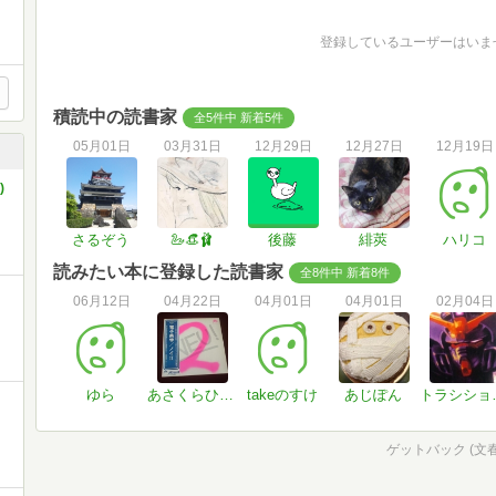
登録しているユーザーはいま
積読中の読書家
全5件中 新着5件
05月01日
03月31日
12月29日
12月27日
12月19日
)
さるぞう
🦢👒🩰
後藤
緋莢
ハリコ
読みたい本に登録した読書家
全8件中 新着8件
06月12日
04月22日
04月01日
04月01日
02月04日
ゆら
あさくらひさいち
takeのすけ
あじぽん
トラ
ゲットバック (文春漫