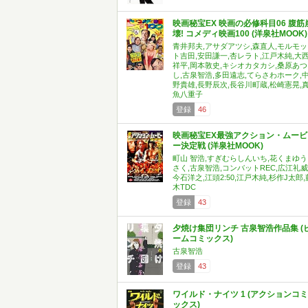
映画秘宝EX 映画の必修科目06 腹筋
壊! コメディ映画100 (洋泉社MOOK)
青井邦夫,アサダアツシ,森直人,モルモッ
ト吉田,安田謙一,杏レラト,江戸木純,大
祥平,岡本敦史,キシオカタカシ,桑原あつ
し,古泉智浩,多田遠志,てらさわホーク,
野貴雄,長野辰次,長谷川町蔵,松崎憲晃,
魚八重子
登録
46
映画秘宝EX最強アクション・ムービ
ー決定戦 (洋泉社MOOK)
町山 智浩,すぎむらしんいち,花くまゆう
さく,古泉智浩,コンバットREC,広江礼威
今石洋之,江頭2:50,江戸木純,杉作J太郎,
木TDC
登録
43
夕焼け集団リンチ 古泉智浩作品集 (
ームコミックス)
古泉智浩
登録
43
ワイルド・ナイツ 1 (アクションコミ
ックス)