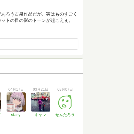
であろう古泉作品だが、実はものすごく
カットの目の影のトーンが超こえぇ。
04月17日
03月21日
03月07日
仁
starly
キヤマ
せんたろう