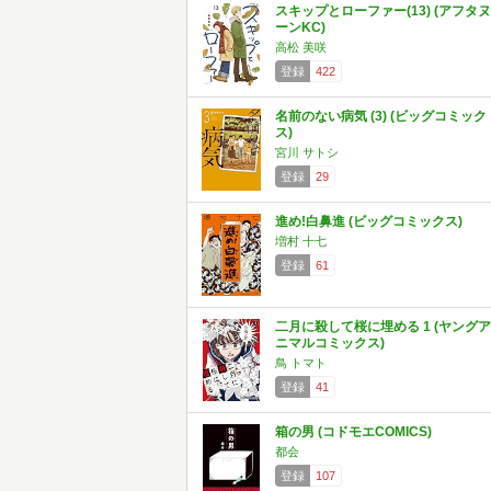
スキップとローファー(13) (アフタヌ
ーンKC)
高松 美咲
登録
422
名前のない病気 (3) (ビッグコミック
ス)
宮川 サトシ
登録
29
進め!白鼻進 (ビッグコミックス)
増村 十七
登録
61
二月に殺して桜に埋める 1 (ヤングア
ニマルコミックス)
鳥 トマト
登録
41
箱の男 (コドモエCOMICS)
都会
登録
107