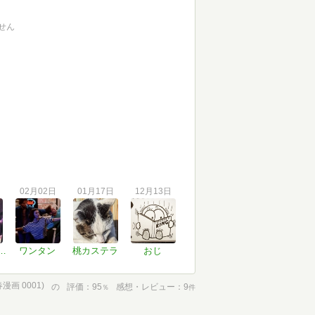
せん
02月02日
01月17日
12月13日
シショウ。
ワンタン
桃カステラ
おじ
画 0001)
の
評価
95
感想・レビュー
9
％
件