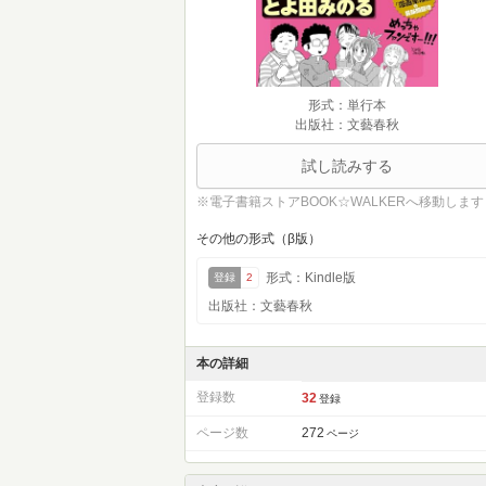
形式：単行本
出版社：文藝春秋
試し読みする
※電子書籍ストアBOOK☆WALKERへ移動します
その他の形式（β版）
形式：Kindle版
登録
2
出版社：文藝春秋
本の詳細
登録数
32
登録
ページ数
272
ページ