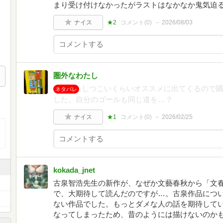
まり受け付けなかったがラストはなかなか鬼気迫
ナイス
★2
コメント(
0
)
2026/08/03
圏外なわたし
しつこいくらいオススメに出てくるので
ネタバレ
した。自分のゴールも同じ道を…？
ナイス
★1
コメント(
0
)
2026/02/25
kokada_jnet
古泉智浩先生の新作が、なぜか文藝春秋から「文春
で、大期待して読んだのですが…。古泉作品につ
ない作品でした。もっとダメな人の話を期待して
なってしまったため、昔のようには描けないのか