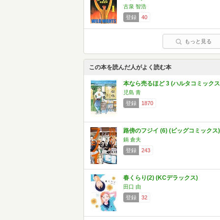
古泉 智浩
登録
40
もっと見る
この本を読んだ人がよく読む本
本なら売るほど 3 (ハルタコミックス
児島 青
登録
1870
路傍のフジイ (6) (ビッグコミックス)
鍋 倉夫
登録
243
春くらり(2) (KCデラックス)
田口 由
登録
32