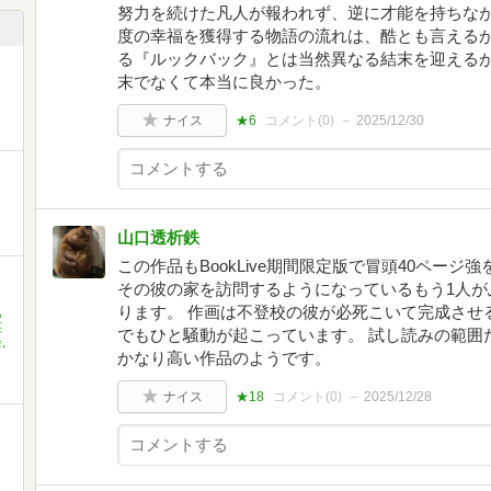
努力を続けた凡人が報われず、逆に才能を持ちな
度の幸福を獲得する物語の流れは、酷とも言える
る『ルックバック』とは当然異なる結末を迎える
末でなくて本当に良かった。
ナイス
★6
コメント(
0
)
2025/12/30
山口透析鉄
この作品もBookLive期間限定版で冒頭40ペー
その彼の家を訪問するようになっているもう1人が
ります。 作画は不登校の彼が必死こいて完成させ
,
英
でもひと騒動が起こっています。 試し読みの範囲
,
かなり高い作品のようです。
ナイス
★18
コメント(
0
)
2025/12/28