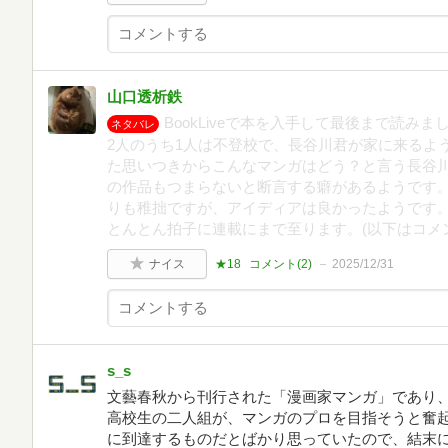
山口透析鉄
BookLiveで本を入手して最後まで読み
ネタバレ
2人のうち1人は不登校で、長谷川君が家に来るよ
た思いつきからこんなマンガはどう？と言う長谷
の作品もつまらないと断言する癖があるようです。
りも稚拙ですが、アイディアは良かったようです
とんとん拍子に連載にまで至ります。(以下はコメ
ナイス
★18
コメント(
2
)
2025/12/31
s_s
文藝春秋から刊行された「漫画家マンガ」であり
高校生の二人組が、マンガのプロを目指そうと奮
に到達するものだとばかり思っていたので、結末