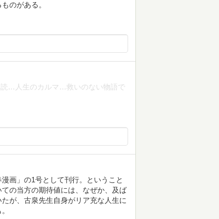
るものがある。
購読…人生のカルマ…救いのない物語で
漫画」の1号として刊行。ということ
いての当方の期待値には、なぜか、及ば
いたが、古泉先生自身がリア充な人生に
も。