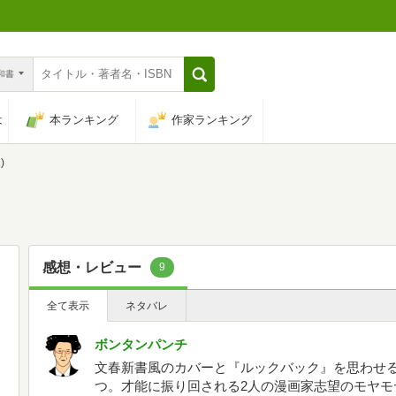
n和書
は
本ランキング
作家ランキング
)
感想・レビュー
9
全て表示
ネタバレ
ボンタンパンチ
文春新書風のカバーと『ルックバック』を思わせ
つ。才能に振り回される2人の漫画家志望のモヤモ