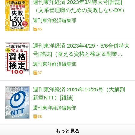
週刊東洋経済 2023年3/4特大号[雑誌]
（文系管理職のための失敗しないDX）
週刊東洋経済編集部
45
週刊東洋経済 2023年4/29・5/6合併特大
号[雑誌]（食える資格と検定＆副業
100）
週刊東洋経済編集部
37
週刊東洋経済 2025年10/25号（大解剖
新章NTT）[雑誌]
週刊東洋経済編集部
38
もっと見る