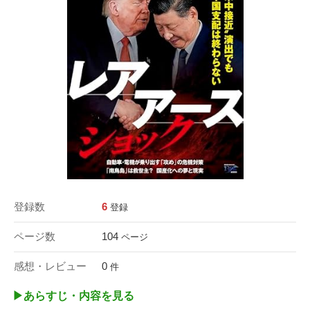
登録数
6
登録
ページ数
104
ページ
感想・レビュー
0
件
▶︎あらすじ・内容を見る