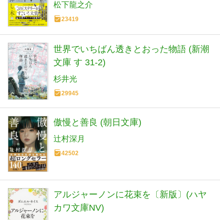
松下龍之介
23419
世界でいちばん透きとおった物語 (新潮
文庫 す 31-2)
杉井光
29945
傲慢と善良 (朝日文庫)
辻村深月
42502
アルジャーノンに花束を〔新版〕(ハヤ
カワ文庫NV)