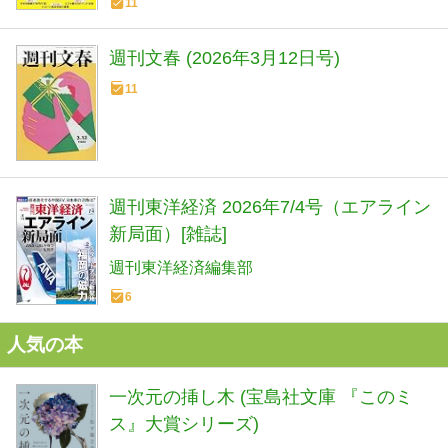
11
週刊文春 (2026年3月12日号)
11
週刊東洋経済 2026年7/4号（エアライン
新局面）[雑誌]
週刊東洋経済編集部
6
人気の本
一次元の挿し木 (宝島社文庫 『このミ
ス』大賞シリーズ)