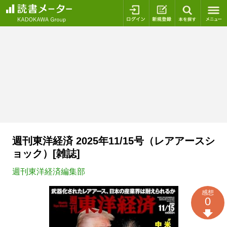
ログイン
新規登録
本を探
週刊東洋経済 2025年11/15号（レアアースシ
ョック）[雑誌]
週刊東洋経済編集部
感想
0