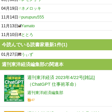
04月19日
ネメロッキ
11月14日
purupuru555
11月13日
Yamato
11月10日
ととろ
今読んでいる読書家最新1件(1)
01月27日
うぃず
週刊東洋経済編集部の関連本
週刊東洋経済 2023年4/22号[雑誌]
（ChatGPT 仕事術革命）
週刊東洋経済編集部
47