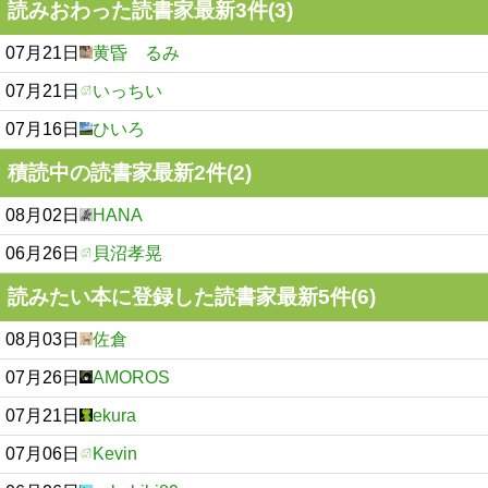
読みおわった読書家最新3件(3)
07月21日
黄昏 るみ
07月21日
いっちい
07月16日
ひいろ
積読中の読書家最新2件(2)
08月02日
HANA
06月26日
貝沼孝晃
読みたい本に登録した読書家最新5件(6)
08月03日
佐倉
07月26日
AMOROS
07月21日
ekura
07月06日
Kevin