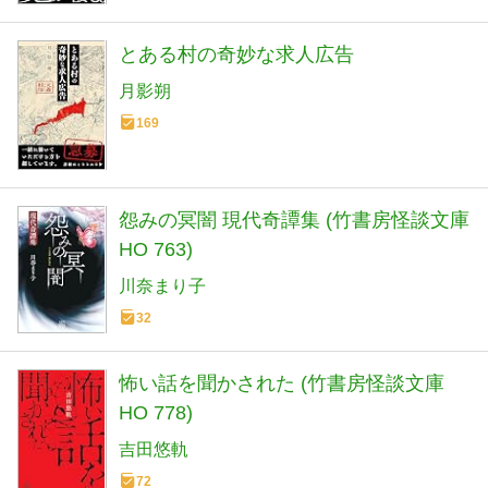
とある村の奇妙な求人広告
月影朔
169
怨みの冥闇 現代奇譚集 (竹書房怪談文庫
HO 763)
川奈まり子
32
怖い話を聞かされた (竹書房怪談文庫
HO 778)
吉田悠軌
72