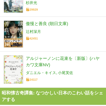
杉井光
29929
傲慢と善良 (朝日文庫)
辻村深月
42451
アルジャーノンに花束を〔新版〕(ハヤ
カワ文庫NV)
ダニエル・キイス
小尾芙佐
24117
昭和懐古奇譚集: なつかしい日本のこわい話をシェ
アする