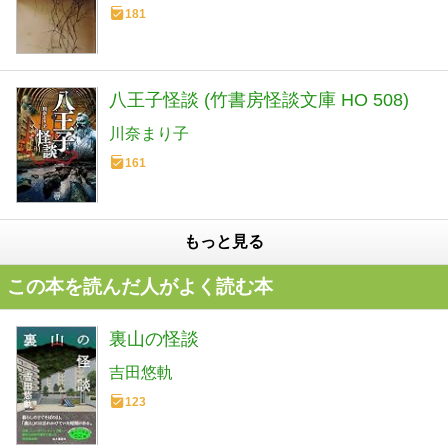
181
八王子怪談 (竹書房怪談文庫 HO 508)
川奈まり子
161
もっと見る
この本を読んだ人がよく読む本
裏山の怪談
吉田悠軌
123