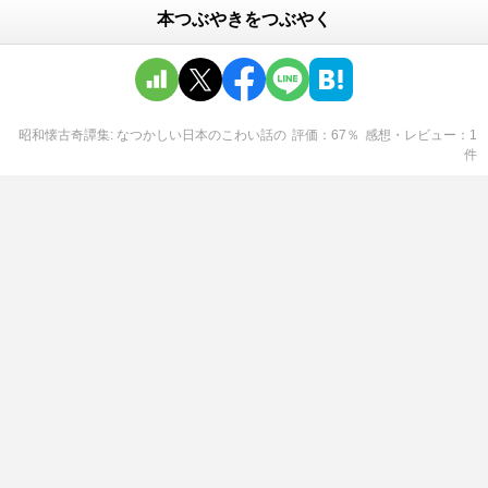
本つぶやきをつぶやく
昭和懐古奇譚集: なつかしい日本のこわい話
の
評価
67
％
感想・レビュー
1
件