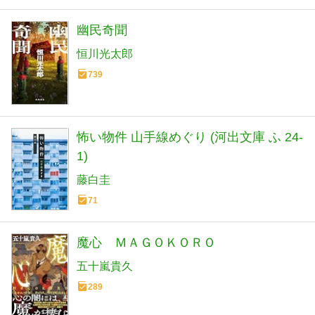
幽民奇聞
恒川光太郎
739
怖い物件 山手線めぐり (河出文庫 ふ 24-
1)
藤白圭
71
魔心 ＭＡＧＯＫＯＲＯ
五十嵐貴久
289