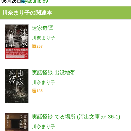
06月26日
yabuhibi89
川奈まり子の関連本
迷家奇譚
川奈まり子
257
実話怪談 出没地帯
川奈まり子
185
実話怪談 でる場所 (河出文庫 か 36-1)
川奈まり子