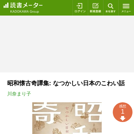
ログイン
新規登録
本を探
昭和懐古奇譚集: なつかしい日本のこわい話
川奈まり子
感想
1