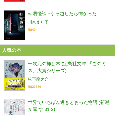
転居怪談 ~引っ越したら怖かった
川奈まり子
40
人気の本
一次元の挿し木 (宝島社文庫 『このミ
ス』大賞シリーズ)
松下龍之介
23380
世界でいちばん透きとおった物語 (新潮
文庫 す 31-2)