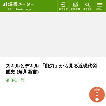
ログイン
新規登録
本を探
スキルとデキル 「能力」から見る近現代労
働史 (角川新書)
濱口桂一郎
感想
0