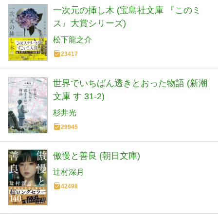
一次元の挿し木 (宝島社文庫 『このミ
ス』大賞シリーズ)
松下龍之介
23417
世界でいちばん透きとおった物語 (新潮
文庫 す 31-2)
杉井光
29945
傲慢と善良 (朝日文庫)
辻村深月
42498