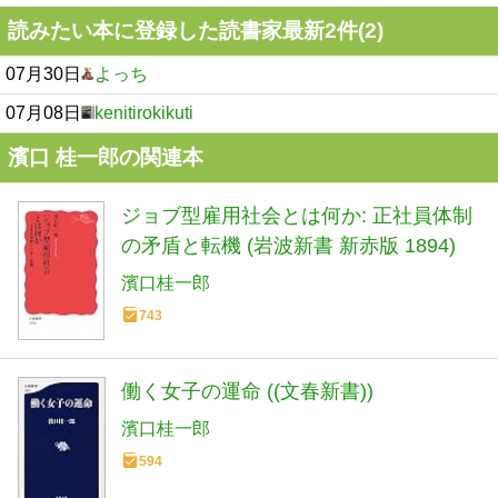
読みたい本に登録した読書家最新2件(2)
07月30日
よっち
07月08日
kenitirokikuti
濱口 桂一郎の関連本
ジョブ型雇用社会とは何か: 正社員体制
の矛盾と転機 (岩波新書 新赤版 1894)
濱口桂一郎
743
働く女子の運命 ((文春新書))
濱口桂一郎
594