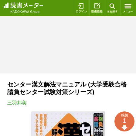
ログイン
新規登録
本を探
センター漢文解法マニュアル (大学受験合格
請負センター試験対策シリーズ)
三羽邦美
感想
1