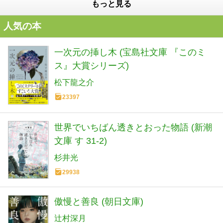
もっと見る
人気の本
一次元の挿し木 (宝島社文庫 『このミ
ス』大賞シリーズ)
松下龍之介
23397
世界でいちばん透きとおった物語 (新潮
文庫 す 31-2)
杉井光
29938
傲慢と善良 (朝日文庫)
辻村深月