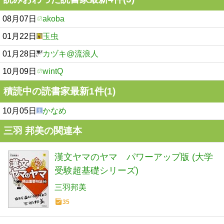
08月07日
akoba
01月22日
玉虫
01月28日
カヅキ@流浪人
10月09日
wintQ
積読中の読書家最新1件(1)
10月05日
かなめ
三羽 邦美の関連本
漢文ヤマのヤマ パワーアップ版 (大学
受験超基礎シリーズ)
三羽邦美
35