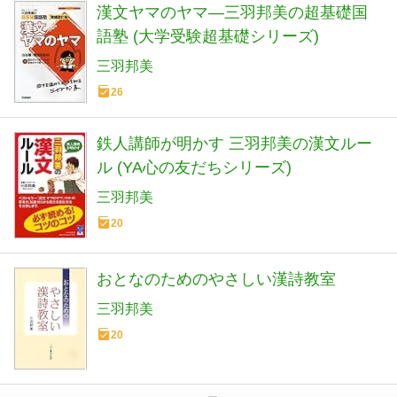
漢文ヤマのヤマ―三羽邦美の超基礎国
語塾 (大学受験超基礎シリーズ)
三羽邦美
26
鉄人講師が明かす 三羽邦美の漢文ルー
ル (YA心の友だちシリーズ)
三羽邦美
20
おとなのためのやさしい漢詩教室
三羽邦美
20