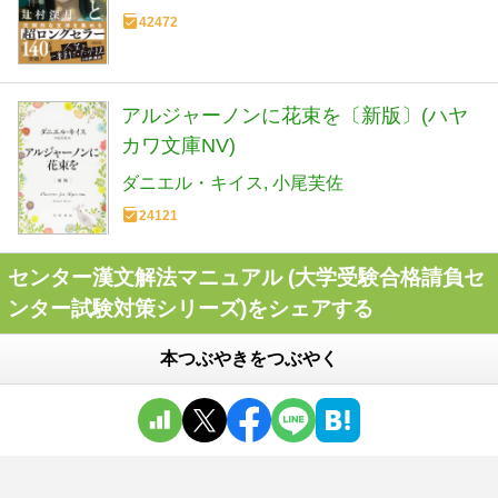
42472
アルジャーノンに花束を〔新版〕(ハヤ
カワ文庫NV)
ダニエル・キイス
小尾芙佐
24121
センター漢文解法マニュアル (大学受験合格請負セ
ンター試験対策シリーズ)をシェアする
本つぶやきをつぶやく