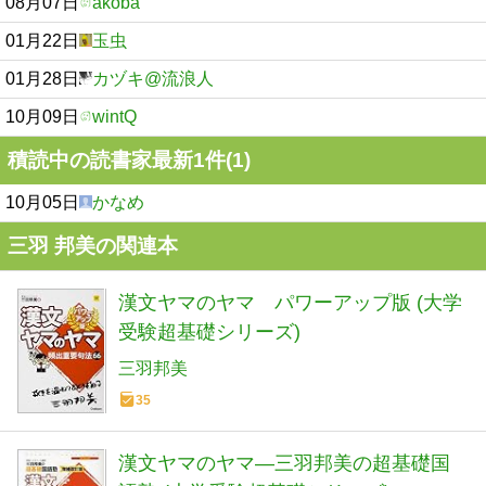
08月07日
akoba
01月22日
玉虫
01月28日
カヅキ@流浪人
10月09日
wintQ
積読中の読書家最新1件(1)
10月05日
かなめ
三羽 邦美の関連本
漢文ヤマのヤマ パワーアップ版 (大学
受験超基礎シリーズ)
三羽邦美
35
漢文ヤマのヤマ―三羽邦美の超基礎国