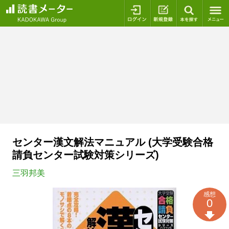
ログイン
新規登録
本を探
センター漢文解法マニュアル (大学受験合格
請負センター試験対策シリーズ)
三羽邦美
感想
0