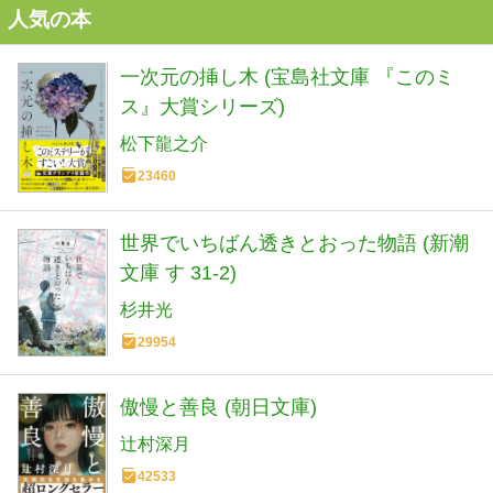
人気の本
一次元の挿し木 (宝島社文庫 『このミ
ス』大賞シリーズ)
松下龍之介
23460
世界でいちばん透きとおった物語 (新潮
文庫 す 31-2)
杉井光
29954
傲慢と善良 (朝日文庫)
辻村深月
42533