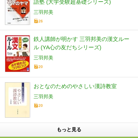
語塾 (大学受験超基礎シリーズ)
三羽邦美
26
鉄人講師が明かす 三羽邦美の漢文ルー
ル (YA心の友だちシリーズ)
三羽邦美
20
おとなのためのやさしい漢詩教室
三羽邦美
20
もっと見る