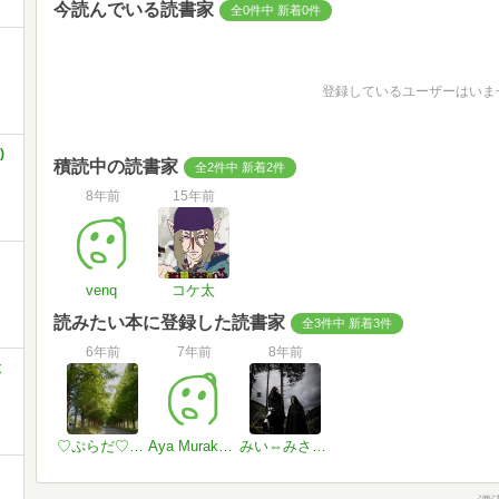
今読んでいる読書家
全0件中 新着0件
登録しているユーザーはいま
)
積読中の読書家
全2件中 新着2件
8年前
15年前
venq
コケ太
読みたい本に登録した読書家
全3件中 新着3件
6年前
7年前
8年前
と
♡ぷらだ♡お休み中😌🌃💤
Aya Murakami
みい⇔みさまる＠この世の悪であれ