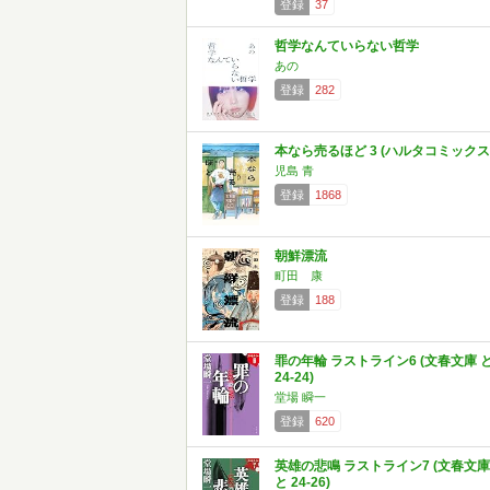
登録
37
哲学なんていらない哲学
あの
登録
282
本なら売るほど 3 (ハルタコミックス
児島 青
登録
1868
朝鮮漂流
町田 康
登録
188
罪の年輪 ラストライン6 (文春文庫 
24-24)
堂場 瞬一
登録
620
英雄の悲鳴 ラストライン7 (文春文庫
と 24-26)