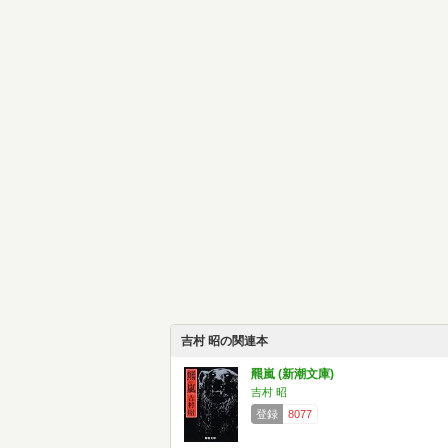
吉村 昭の関連本
羆嵐 (新潮文庫)
吉村 昭
登録
8077