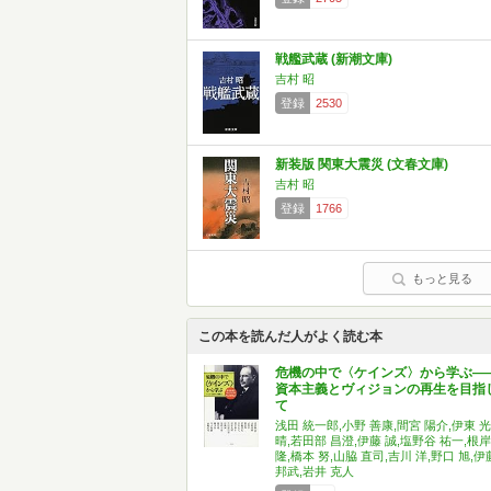
戦艦武蔵 (新潮文庫)
吉村 昭
登録
2530
新装版 関東大震災 (文春文庫)
吉村 昭
登録
1766
もっと見る
この本を読んだ人がよく読む本
危機の中で〈ケインズ〉から学ぶ―
資本主義とヴィジョンの再生を目指
て
浅田 統一郎,小野 善康,間宮 陽介,伊東 光
晴,若田部 昌澄,伊藤 誠,塩野谷 祐一,根岸
隆,橋本 努,山脇 直司,吉川 洋,野口 旭,伊
邦武,岩井 克人