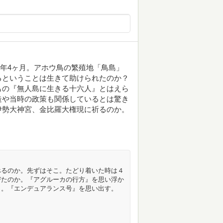
2年4ヶ月。アホウ鳥の繁殖地「鳥島」
るということは生きて助けられたのか？
もの『無人島に生きる十六人』とはえら
造や当時の政策も関係しているとは驚き
伊勢大神宮、金比羅大権現に祈るのか。
べるのか。先ずはそこ。たどり着いた時は４
びたのか。『アグルーカの行方』を思い浮か
出。『エンデュアランス号』を思い出す。