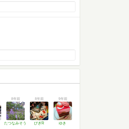
8年前
8年前
9年前
たつなみそう
びぎR
ゆき