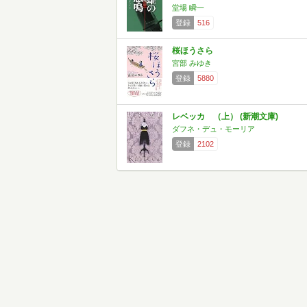
堂場 瞬一
登録
516
桜ほうさら
宮部 みゆき
登録
5880
レベッカ （上） (新潮文庫)
ダフネ・デュ・モーリア
登録
2102