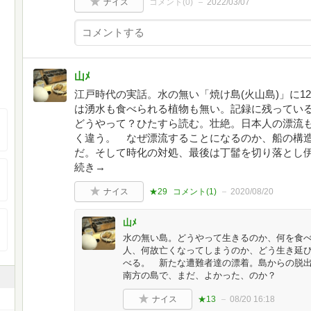
ナイス
コメント(
0
)
2022/03/07
山ﾒ
江戸時代の実話。水の無い「焼け島(火山島)」に1
は湧水も食べられる植物も無い。記録に残ってい
どうやって？ひたすら読む。壮絶。日本人の漂流
く違う。 なぜ漂流することになるのか、船の構
だ。そして時化の対処、最後は丁髷を切り落とし
続き→
ナイス
★29
コメント(
1
)
2020/08/20
山ﾒ
水の無い島。どうやって生きるのか、何を食
人、何故亡くなってしまうのか、どう生き延
べる。 新たな遭難者達の漂着。島からの脱
南方の島で、まだ、よかった、のか？
ナイス
★13
08/20 16:18