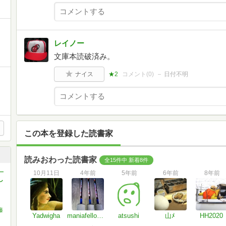
レイノー
文庫本読破済み。
ナイス
★2
コメント(
0
)
日付不明
この本を登録した読書家
読みおわった読書家
全15件中 新着8件
―
10月11日
4年前
5年前
6年前
8年前
し
藤
Yadwigha
maniafellows53
atsushi
山ﾒ
HH2020