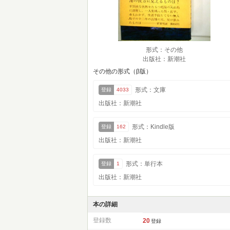
形式：その他
出版社：新潮社
その他の形式（β版）
形式：文庫
登録
4033
出版社：新潮社
形式：Kindle版
登録
162
出版社：新潮社
形式：単行本
登録
1
出版社：新潮社
本の詳細
登録数
20
登録