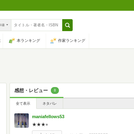
n和書
は
本ランキング
作家ランキング
感想・レビュー
8
全て表示
ネタバレ
maniafellows53
★★★⭐︎