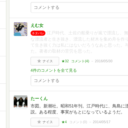
えむ女
江戸時代、土佐の船乗りが嵐で漂流し、
ネタバレ
な漂流者と生き抜き、漂流した材木を集め舟を作
て生き抜く力は私にはないだろうなあと思った。
た。著者の取材の苦労を思った。
ナイス
★32
コメント(
4
)
2016/05/30
4件のコメントを全て見る
たーくん
市図。新潮社。昭和51年刊。江戸時代に、鳥島に
説。ある程度、事実がもとになっているようだ。
ナイス
★4
コメント(
0
)
2014/05/17