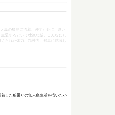
無人島の鳥島に漂着。仲間が死に、新た
り生還するという壮絶な話。こんなにし
与えられた体力、精神力、知恵に感嘆し
漂着した船乗りの無人島生活を描いた小