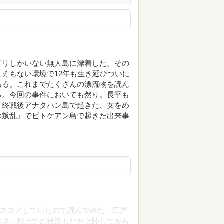
ドリしかいない無人島に漂着した。その
えもない環境で12年も生き延びついに
ある。これまでたくさんの漂流物を読ん
る。今回の事件においても然り。長平も
、終戦後アナタハン島で起きた、女をめ
の叛乱』でピトケアン島で起きた出来事
オススメしていたので読んでみた。江戸
物語。船上での状況もだが上陸してから