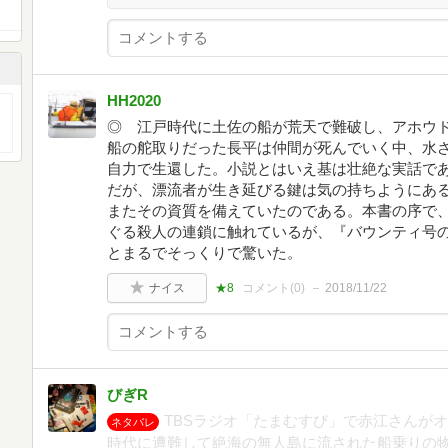
HH2020
◎ 江戸時代に土佐の船が荒天で難破し、アホウ
船の舵取りだった長平は仲間が死んでいく中、水さ
自力で生還した。小説とはいえ基は壮絶な実話で
だが、漂流者が生き延びる鍵は気の持ちようにあ
またその資質を備えていたのである。本書の序で
ぐる殺人の連鎖に触れているが、『バウンティ号
とまるでそっくりで驚いた。
ナイス
★8
コメント(
0
)
2018/11/22
びぎR
TBSラジオ「たまむすび」で赤江さんが
ネタバレ
時代に遭難して絶海の無人島に流された船乗りの