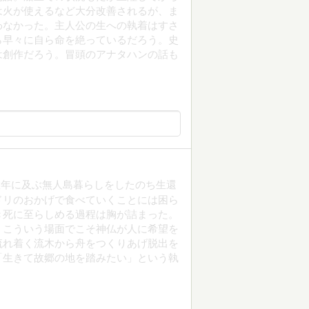
は火が使えるなど大分改善されるが、ま
わなかった。主人公の生への執着はすさ
ら早々に自ら命を絶っているだろう。史
は創作だろう。冒頭のアナタハンの話も
数年に及ぶ無人島暮らしをしたのち生還
ドリのおかげで食べていくことには困ら
き死に至らしめる過程は胸が詰まった。
、こういう場面でこそ神仏が人に希望を
流れ着く流木から舟をつくりあげ脱出を
「生きて故郷の地を踏みたい」という執