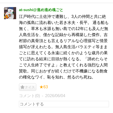
at-sushi@進め進め魂ごと
江戸時代に土佐沖で遭難し、3人の仲間と共に絶
海の孤島に流れ着いた若き水夫・長平。 通る船も
無く、草木も水源も無い島での12年にも及んだ無
人島生活を、僅かな記録から再構築した傑作。吉
村節の真骨頂とも言えるリアルな心理描写と情景
描写が冴えわたる。無人島生活バラエティ等まま
ごとに思えてくる永遠に続くかのような歳月の果
てに訪れる結末に目頭が熱くなる。「諦めたらそ
こで人生終了ですよ」と教えてくれる強烈な人間
賛歌。同じおかずが続くだけで不機嫌になる飽食
の権化なワイ、恥を知れ、然るのち死ね。
★63
ナイス
コメント(0)
2026/06/04