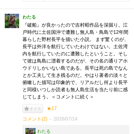
わたる
『破船』が良かったので吉村昭作品を深掘り。江
戸時代に土佐国沖で遭難し無人島・鳥島で12年間
暮らした野村長平を描いた小説。 まず驚くのが、
長平は外洋を航行していたわけではない。土佐湾
内を航行していたのに遭難したということ。そし
て彼は鳥島に漂着するのだが、その名の通りアホ
ウドリしかいない島である。長平は死の島でなん
とか工夫して生き残るのだ。やはり著者の淡々と
俯瞰した描写は印象的で、リアルだし何より長平
と同様いつしか読者も無人島生活を当たり前に感
じてしまう。＜コメントに続く＞
★17
ナイス
コメント(2)
2026/07/14
わたる