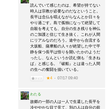
読んでいて感じたのは、希望が持てない
時人は宗教が必要なのだなということ。
長平は念仏を唱えながらなんとか日々を
やり過ごす。島で孤独になって絶望して
自殺を考えても、自分の生き残りを神仏
のご加護と信じて生き抜く。これが人間
にリアルなのだろう。途中から合流する
大坂船、薩摩船の人々が絶望した中で平
静を保つ長平は悟りを開いたかのようだ
ったし、なんというか読む側も「生きね
ば」と感じる。『破船』とは違った人間
の生への奮闘を描いている。
★4
07/17 09:40
ナイス
わたる
故郷の一部の人は一人で生還した長平を
冷ややかな目で見て、別の人は自分の前