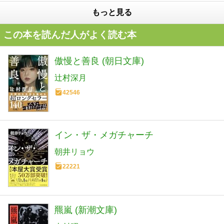
もっと見る
この本を読んだ人がよく読む本
傲慢と善良 (朝日文庫)
辻村深月
42546
イン・ザ・メガチャーチ
朝井リョウ
22221
羆嵐 (新潮文庫)