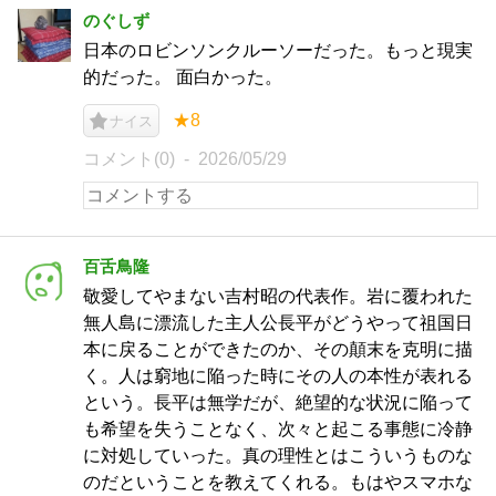
のぐしず
日本のロビンソンクルーソーだった。もっと現実
的だった。 面白かった。
★8
ナイス
コメント(0)
2026/05/29
百舌鳥隆
敬愛してやまない吉村昭の代表作。岩に覆われた
無人島に漂流した主人公長平がどうやって祖国日
本に戻ることができたのか、その顛末を克明に描
く。人は窮地に陥った時にその人の本性が表れる
という。長平は無学だが、絶望的な状況に陥って
も希望を失うことなく、次々と起こる事態に冷静
に対処していった。真の理性とはこういうものな
のだということを教えてくれる。もはやスマホな