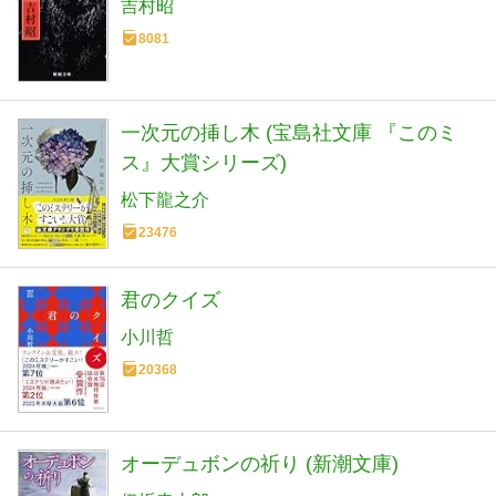
吉村昭
8081
一次元の挿し木 (宝島社文庫 『このミ
ス』大賞シリーズ)
松下龍之介
23476
君のクイズ
小川哲
20368
オーデュボンの祈り (新潮文庫)