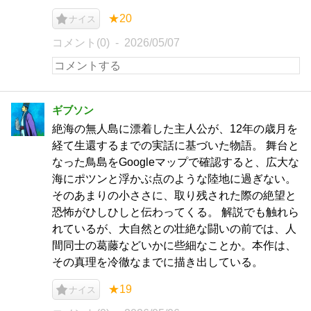
★20
ナイス
コメント(0)
2026/05/07
ギブソン
絶海の無人島に漂着した主人公が、12年の歳月を
経て生還するまでの実話に基づいた物語。 舞台と
なった鳥島をGoogleマップで確認すると、広大な
海にポツンと浮かぶ点のような陸地に過ぎない。
そのあまりの小ささに、取り残された際の絶望と
恐怖がひしひしと伝わってくる。 解説でも触れら
れているが、大自然との壮絶な闘いの前では、人
間同士の葛藤などいかに些細なことか。本作は、
その真理を冷徹なまでに描き出している。
★19
ナイス