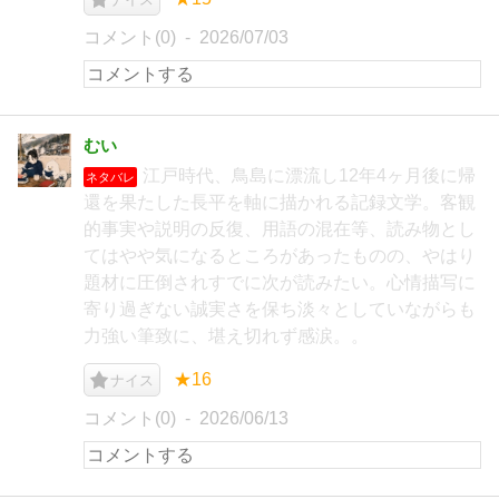
コメント(0)
2026/07/03
むい
江戸時代、鳥島に漂流し12年4ヶ月後に帰
ネタバレ
還を果たした長平を軸に描かれる記録文学。客観
的事実や説明の反復、用語の混在等、読み物とし
てはやや気になるところがあったものの、やはり
題材に圧倒されすでに次が読みたい。心情描写に
寄り過ぎない誠実さを保ち淡々としていながらも
力強い筆致に、堪え切れず感涙。。
★16
ナイス
コメント(0)
2026/06/13