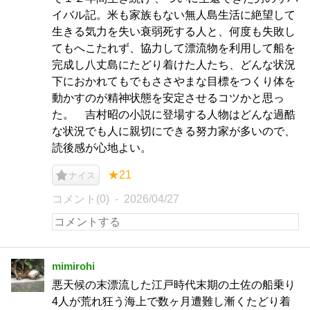
イバル記。米も家族もない無人島生活に絶望して
生きる気力を失い衰弱死する人と、何度も失敗し
てもへこたれず、協力して漂流物を利用して船を
完成し八丈島にたどり着けた人たち、どんな状況
下におかれてもでもささやまな目標をつくり体を
動かすのが精神状態を安定させるコツかと思っ
た。 吉村昭の小説に登場する人物はどんな過酷
な状況でも人に親切にできる努力家が多いので、
読後感が心地よい。
★21
ナイス
コメント(0)
2026/04/27
mimirohi
悪天候の末漂流した江戸時代末期の土佐の船乗り
4人が荒れ狂う海上で数ヶ月遭難し漸くたどり着