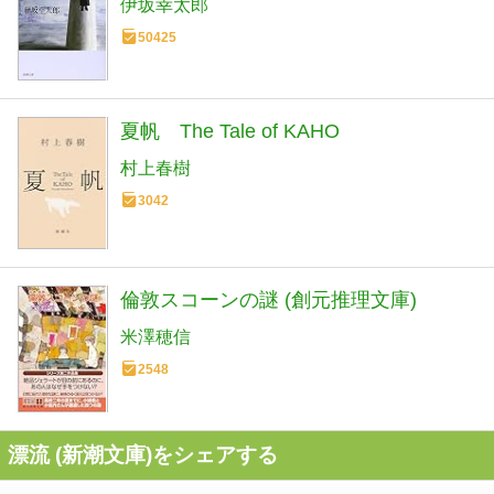
伊坂幸太郎
50425
夏帆 The Tale of KAHO
村上春樹
3042
倫敦スコーンの謎 (創元推理文庫)
米澤穂信
2548
漂流 (新潮文庫)をシェアする