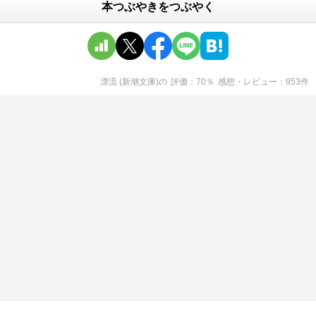
本つぶやきをつぶやく
漂流 (新潮文庫)
の
評価
70
％
感想・レビュー
953
件