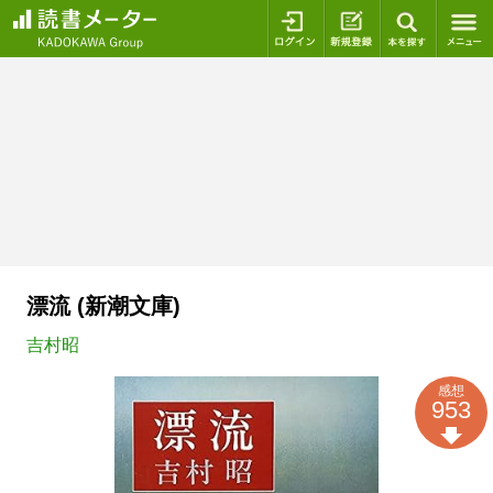
ログイン
新規登録
本を探
漂流 (新潮文庫)
吉村昭
感想
953