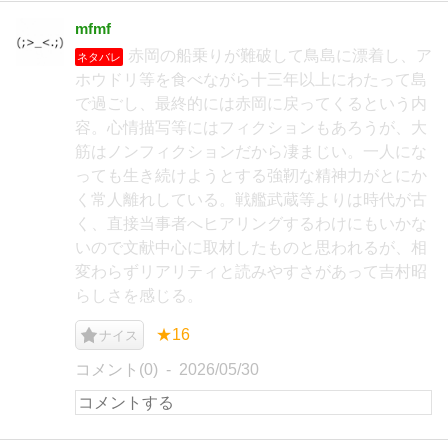
mfmf
赤岡の船乗りが難破して鳥島に漂着し、ア
ネタバレ
ホウドリ等を食べながら十三年以上にわたって島
で過ごし、最終的には赤岡に戻ってくるという内
容。心情描写等にはフィクションもあろうが、大
筋はノンフィクションだから凄まじい。一人にな
っても生き続けようとする強靭な精神力がとにか
く常人離れしている。戦艦武蔵等よりは時代が古
く、直接当事者へヒアリングするわけにもいかな
いので文献中心に取材したものと思われるが、相
変わらずリアリティと読みやすさがあって吉村昭
らしさを感じる。
★16
ナイス
コメント(0)
2026/05/30