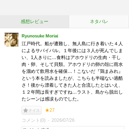
感想レビュー
ネタバレ
Ryunosuke Moriai
江戸時代。船が遭難し、無人島に行き着いた４人
によるサバイバル。１年後には３人が死んでしま
い、1人きりに…食料はアホウドリの生肉・干し
肉・卵、そして貝類。アホウドリの卵の殻に雨水
を溜めて飲用水を確保…！こないだ『鶏まみれ』
という本を読みましたが、こちらも半端ない過酷
さ！後から漂着してきた人と合流したとはいえ、
１２年間は長すぎですね…ラスト、島から脱出し
たシーンは感涙ものでした。
★27
ナイス
コメント(0)
2026/07/26