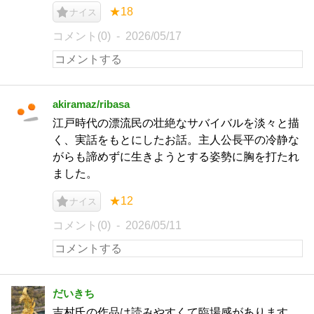
★18
ナイス
コメント(0)
2026/05/17
akiramaz/ribasa
江戸時代の漂流民の壮絶なサバイバルを淡々と描
く、実話をもとにしたお話。主人公長平の冷静な
がらも諦めずに生きようとする姿勢に胸を打たれ
ました。
★12
ナイス
コメント(0)
2026/05/11
だいきち
吉村氏の作品は読みやすくて臨場感があります。