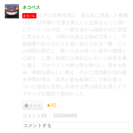
ネコベス
江戸の天明年間に、無人島に漂着した船乗
ネタバレ
りが、12年後に生還を果たした記録をもとに描い
たサバイバル小説。一度社会から隔絶された環境
に置かれたら、人間の生命など極めて危うく、平
穏無事のありがたさを思い知らされる一冊。三人
の仲間が死亡し、唯一人生き残った長平の孤独と
心細さ、二度と故郷には帰れないという絶望を乗
り越え、アホウドリの肉と卵を喰らい、雨水を飲
み、単調な暮らしに耐え、やがて漂流船が流れ着
き仲間が増え、流木と碇を船材にして船を造り、
ついに陸地を目指し出発する男の執念を描くドラ
マチックな物語で面白かった。
★42
ナイス
コメント(0)
2026/06/09