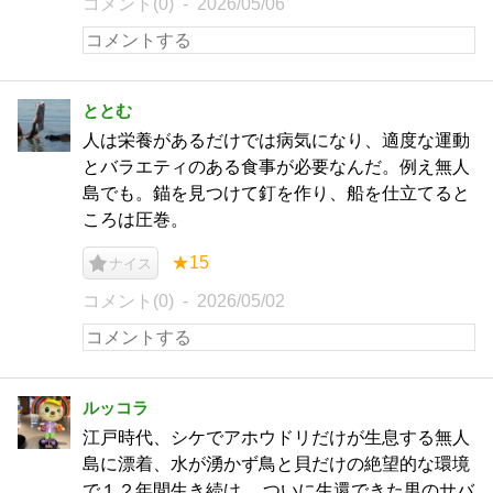
コメント(0)
2026/05/06
ととむ
人は栄養があるだけでは病気になり、適度な運動
とバラエティのある食事が必要なんだ。例え無人
島でも。錨を見つけて釘を作り、船を仕立てると
ころは圧巻。
★15
ナイス
コメント(0)
2026/05/02
ルッコラ
江戸時代、シケでアホウドリだけが生息する無人
島に漂着、水が湧かず鳥と貝だけの絶望的な環境
で１２年間生き続け 、ついに生還できた男のサバ