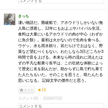
きっち
凄い物語だ。難破船で、アホウドリしかいない無
人島に漂着し、12年にもおよぶサバイバル生活。
食料は大量にいるアホウドリの肉が中心（わずか
に魚介類）。最初は火がないので生肉を食べる。
ウゲッ。水も雨水頼り。岩だらけで土はなく、野
菜など望むべくもない。わたしなら3日どころか3
時間で音を上げる。本来なら時の流れに消えたは
ずの平凡な船乗り長平は、この壮絶な体験によっ
て歴史に名を刻んだが、助からずに島で朽ち果て
た人たちもいた。そのことを思うと、暗たんたる
思いになる。 記録文学の傑作だと思う。
★18
ナイス
コメント(0)
2026/07/22