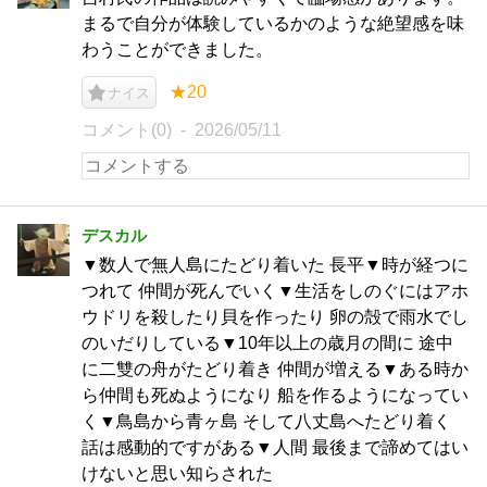
まるで自分が体験しているかのような絶望感を味
わうことができました。
★20
ナイス
コメント(0)
2026/05/11
デスカル
▼数人で無人島にたどり着いた 長平▼時が経つに
つれて 仲間が死んでいく▼生活をしのぐにはアホ
ウドリを殺したり貝を作ったり 卵の殻で雨水でし
のいだりしている▼10年以上の歳月の間に 途中
に二雙の舟がたどり着き 仲間が増える▼ある時か
ら仲間も死ぬようになり 船を作るようになってい
く▼鳥島から青ヶ島 そして八丈島へたどり着く
話は感動的ですがある▼人間 最後まで諦めてはい
けないと思い知らされた