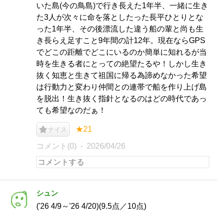
いた島(今の鳥島)で行き長えた1年半、一緒に生き
た3人が次々に命を落としたった長平ひとりとな
った1年半、その後漂流した違う船の輩と尚も生
き長らえ足すこと9年間の計12年。現在ならGPS
でどこの距離でどこにいるのか簡単に知れるが当
時を生きる者にとっての絶望たるや！しかし生き
抜く知恵と生きて祖国に帰る為諦めなかった希望
は行動力と変わり仲間との連帯で船を作り上げ島
を脱出！生き抜く指針となるのはどの時代であっ
ても希望なのだぁ！
★21
ナイス
コメント(0)
2026/04/26
シュン
('26 4/9～'26 4/20)(9.5点／10点)