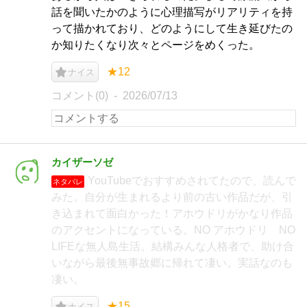
話を聞いたかのように心理描写がリアリティを持
って描かれており、どのようにして生き延びたの
か知りたくなり次々とページをめくった。
★12
ナイス
コメント(0)
2026/07/13
カイザーソゼ
YouTubeでおすすめされてたので、読んで
ネタバレ
みた。自分が生まれるより前の古い作品だが、引
き込まれて面白かった！アホウドリがかなり作品
のアクセントになっている。NO アホウドリ NO
LIFEな無人島生活。結構みんな人格者で、助け合
いながら最後無事故郷に帰れて凄い。実話なのも
凄い。
★15
ナイス