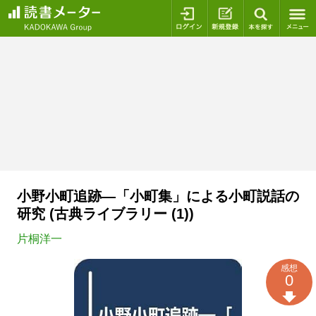
ログイン
新規登録
本を探
小野小町追跡―「小町集」による小町説話の
研究 (古典ライブラリー (1))
片桐洋一
感想
0