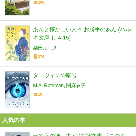
208
あんと懐かしい人々 お勝手のあん (ハル
キ文庫 し 4-15)
柴田よしき
379
ダーウィンの暗号
M.A. Rothman
関麻衣子
19
人気の本