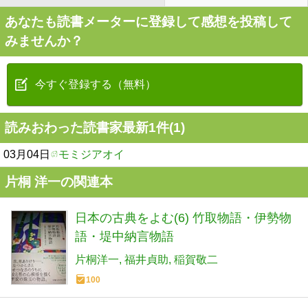
あなたも読書メーターに登録して感想を投稿して
みませんか？
今すぐ登録する（無料）
読みおわった読書家最新1件(1)
03月04日
モミジアオイ
片桐 洋一の関連本
日本の古典をよむ(6) 竹取物語・伊勢物
語・堤中納言物語
片桐洋一
福井貞助
稲賀敬二
100