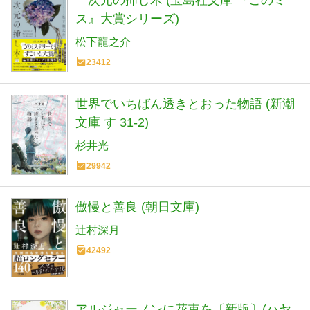
一次元の挿し木 (宝島社文庫 『このミ
ス』大賞シリーズ)
松下龍之介
23412
世界でいちばん透きとおった物語 (新潮
文庫 す 31-2)
杉井光
29942
傲慢と善良 (朝日文庫)
辻村深月
42492
アルジャーノンに花束を〔新版〕(ハヤ