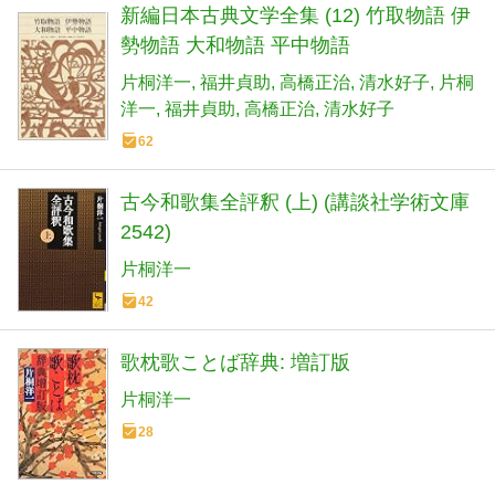
新編日本古典文学全集 (12) 竹取物語 伊
勢物語 大和物語 平中物語
片桐洋一
福井貞助
高橋正治
清水好子
片桐
洋一
福井貞助
高橋正治
清水好子
62
古今和歌集全評釈 (上) (講談社学術文庫
2542)
片桐洋一
42
歌枕歌ことば辞典: 増訂版
片桐洋一
28