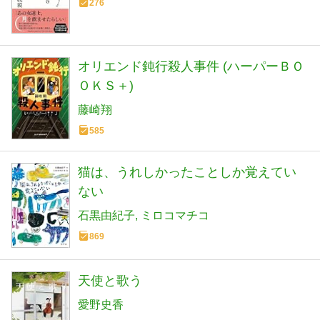
276
オリエンド鈍行殺人事件 (ハーパーＢＯ
ＯＫＳ＋)
藤崎翔
585
猫は、うれしかったことしか覚えてい
ない
石黒由紀子
ミロコマチコ
869
天使と歌う
愛野史香