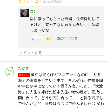
コメント(1)
2026/06/24
コン
親に譲ってもらった辞書、長年愛用して
るけど、乗ってない言葉も多いし、新調
しようかな
★7
06/24 22:12
ナイス
たかぎ
最初は驚くほどマニアックなのに「大渡
ネタバレ
海」の編纂をしていく中で、それぞれが辞書を編
む事に夢中になっていく様子が良かった。「大渡
海」に人生を捧げた松本先生の命の燈が、完成に
間に合って、どうか間に合って…！と祈る気持ち
で読んだけど、最後は涙涙涙で読みました😢 変わ