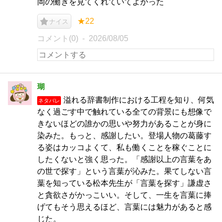
岡の働きを見てくれていてよかった
★22
ナイス
コメント(0)
2026/08/05
瑚
溢れる辞書制作における工程を知り、何気
ネタバレ
なく過ごす中で触れている全ての背景にも想像で
きないほどの誰かの思いや努力があることが身に
染みた。もっと、感謝したい。登場人物の葛藤す
る姿はカッコよくて、私も働くことを稼ぐことに
したくないと強く思った。「感謝以上の言葉をあ
の世で探す」という言葉が沁みた。果てしない言
葉を知っている松本先生が「言葉を探す」謙虚さ
と貪欲さがかっこいい。そして、一生を言葉に捧
げてもそう思えるほど、言葉には魅力があると感
じた。