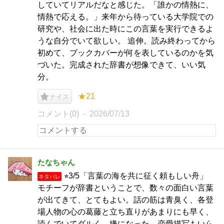
していてリアルだなと感じた。「誰かの情熱に、
情熱で応える。」来年から待っている大学院での
研究や、社会に出た時にこの言葉を実行できるよ
うな自分でいて欲しい。 追伸。読み終わってから
初めて、ブックカバーが何を表しているのかを気
づいた。完成された辞書が想像できて、いい気
分。
★21
ナイス
コメント(0)
2026/07/13
たなちゃん
⭐︎3/5「言葉の海を共に征く頼もしい舟」
ネタバレ
モチーフが辞書ということで、数々の面白い言葉
が出てきて、とてもよい。話の筋は青臭く、各登
場人物の心の葛藤と立ち直りがあまりにも早く、
読んでいてダルく、嫌になった。恋愛描写もいら