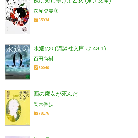
夜は短し歩けよ乙女 (角川文庫)
森見登美彦
85934
永遠の0 (講談社文庫 ひ 43-1)
百田尚樹
80040
西の魔女が死んだ
梨木香歩
78176