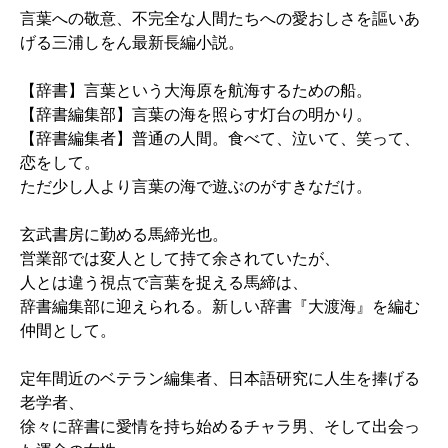
言葉への敬意、不完全な人間たちへの愛おしさを謳いあ
げる三浦しをん最新長編小説。
【辞書】言葉という大海原を航海するための船。
【辞書編集部】言葉の海を照らす灯台の明かり。
【辞書編集者】普通の人間。食べて、泣いて、笑って、
恋をして。
ただ少し人より言葉の海で遊ぶのがすきなだけ。
玄武書房に勤める馬締光也。
営業部では変人として持て余されていたが、
人とは違う視点で言葉を捉える馬締は、
辞書編集部に迎えられる。新しい辞書『大渡海』を編む
仲間として。
定年間近のベテラン編集者、日本語研究に人生を捧げる
老学者、
徐々に辞書に愛情を持ち始めるチャラ男、そして出会っ