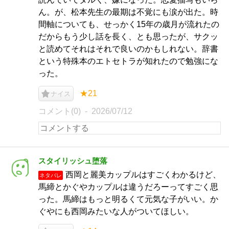
ん。が、松本先生の最期は不覚にも涙が出た。時
間軸についても、せっかく15年の歳月が流れたの
だからもう少し話を長く、とも思ったが、サクッ
と読めてそれはそれで良いのかもしれない。辞書
という特殊本のエトセトラが知れたので勉強にな
った。
★21
ナイス
コメント(0)
2026/07/12
スタイリッシュ堕落
西岡と麗美カップルはすごくわかるけど、
ネタバレ
馬締とかぐやカップルは違うだろーってすごく思
った。馬締はもっと明るくて元気な子がいい。か
ぐやにも西岡みたいな人がついてほしい。