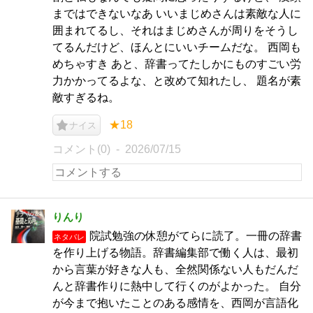
まではできないなあ いいまじめさんは素敵な人に
囲まれてるし、それはまじめさんが周りをそうし
てるんだけど、ほんとにいいチームだな。 西岡も
めちゃすき あと、辞書ってたしかにものすごい労
力かかってるよな、と改めて知れたし、 題名が素
敵すぎるね。
★18
ナイス
コメント(0)
2026/07/15
りんり
院試勉強の休憩がてらに読了。一冊の辞書
ネタバレ
を作り上げる物語。辞書編集部で働く人は、最初
から言葉が好きな人も、全然関係ない人もだんだ
んと辞書作りに熱中して行くのがよかった。 自分
が今まで抱いたことのある感情を、西岡が言語化