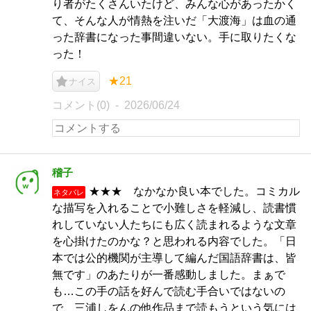
り者がたくさんいたけど、みんな心があったかく
て、そんな人が情熱を注いだ「大渡海」は血の通
った辞書になった事間違いない。手に取りたくな
った！
★21
ナイス
コメント(0)
2026/06/24
稽子
★★★ なかなか良い本でした。コミカル
ネタバレ
な描写を入れることで小難しさを軽減し、読書慣
れしていない人たちにも広く読まれるような文章
を心掛けたのかな？と思われる内容でした。「日
本では公的機関が主導して編んだ国語辞書は、皆
無です」のあたりが一番感動しました。まぁで
も…この手の話を好んで読む手合いではないの
で、三浦しをんの他作品まで読もうという気には