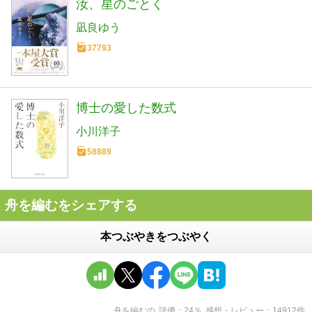
汝、星のごとく
凪良ゆう
37793
博士の愛した数式
小川洋子
58889
舟を編むをシェアする
本つぶやきをつぶやく
舟を編む
の
評価
24
％
感想・レビュー
14912
件