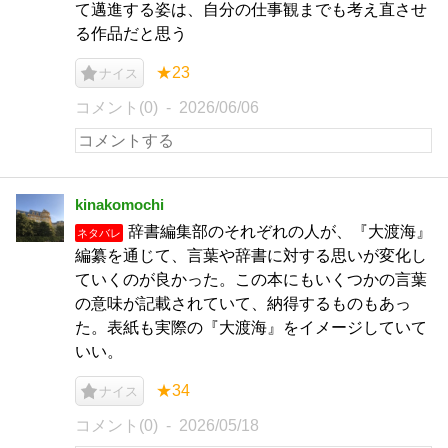
て邁進する姿は、自分の仕事観までも考え直させ
る作品だと思う
★23
ナイス
コメント(0)
2026/06/06
kinakomochi
辞書編集部のそれぞれの人が、『大渡海』
ネタバレ
編纂を通じて、言葉や辞書に対する思いが変化し
ていくのが良かった。この本にもいくつかの言葉
の意味が記載されていて、納得するものもあっ
た。表紙も実際の『大渡海』をイメージしていて
いい。
★34
ナイス
コメント(0)
2026/05/18