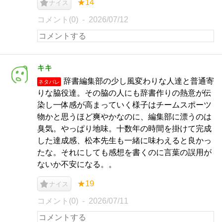
★14
ナイス
コメント(0)
2026/07/12
キキ
辞書編集部の少し風変わりな人達と普通寄
ネタバレ
りな脇役達。その脇の人にも辞書作りの熱意が伝
染し一体感が高まっていく様子はチームスポーツ
物かと思うほど爽やかなのに、編集部に漂うのは
臭気。やっぱり地味。十数年の時間を掛けて完成
した達成感、松本先生も一緒に味わえると良かっ
たな。それにしても感想を書くのに言葉の誤用が
ないか不安になる。。
★19
ナイス
コメント(0)
2026/07/11