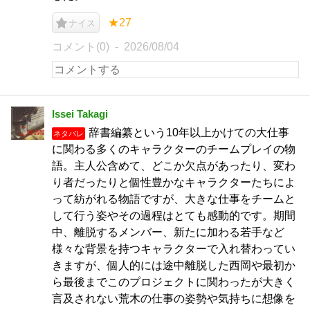
★27
ナイス
コメント(0)
2026/08/04
Issei Takagi
辞書編纂という10年以上かけての大仕事
ネタバレ
に関わる多くのキャラクターのチームプレイの物
語。主人公含めて、どこか欠点があったり、変わ
り者だったりと個性豊かなキャラクターたちによ
って紡がれる物語ですが、大きな仕事をチームと
して行う姿やその過程はとても感動的です。期間
中、離脱するメンバー、新たに加わる若手など
様々な背景を持つキャラクターで入れ替わってい
きますが、個人的には途中離脱した西岡や最初か
ら最後までこのプロジェクトに関わったが大きく
言及されない荒木の仕事の姿勢や気持ちに想像を