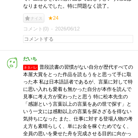
なりませんでした。特に問題なく読了。
★24
ナイス
コメント(0)
2026/06/12
だいち
普段読書の習慣がない自分が歴代すべての
ネタバレ
本屋大賞をとった作品を読もうをと思って手に取
った本 私は日本語話者であるが、言葉に対して特
に思い入れも愛着も無かった自分が本作を読んで
見事に考え方が変わったと思う 特に松本先生の
「感謝という言葉以上の言葉をあの世で探す」と
いう一文には感動以上の言葉を探さざるを得ない
気持ちになった また、仕事に対する登場人物の考
え方も素晴らしく、単にお金を稼ぐためでなく、
全員の思いを乗せた舟を完成させる目的に向かっ