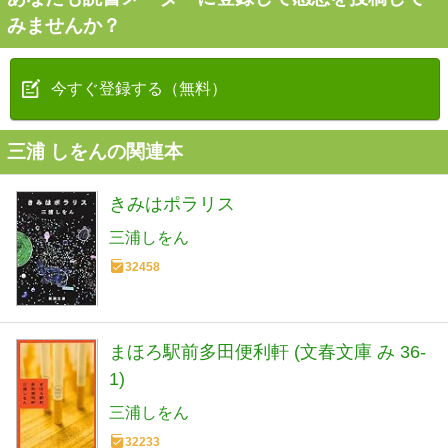
みませんか？
今すぐ登録する（無料）
三浦 しをんの関連本
きみはポラリス
三浦しをん
32458
まほろ駅前多田便利軒 (文春文庫 み 36-
1)
三浦しをん
32233