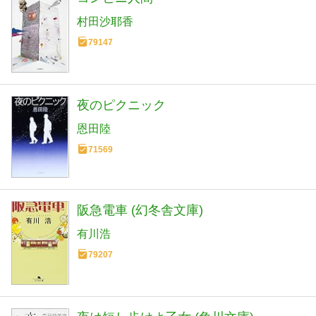
村田沙耶香
79147
夜のピクニック
恩田陸
71569
阪急電車 (幻冬舎文庫)
有川浩
79207