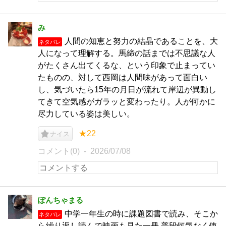
み
人間の知恵と努力の結晶であることを、大
ネタバレ
人になって理解する。馬締の話までは不思議な人
がたくさん出てくるな、という印象で止まってい
たものの、対して西岡は人間味があって面白い
し、気づいたら15年の月日が流れて岸辺が異動し
てきて空気感がガラッと変わったり。人が何かに
尽力している姿は美しい。
★22
ナイス
コメント(0)
2026/07/08
ぽんちゃまる
中学一年生の時に課題図書で読み、そこか
ネタバレ
ら繰り返し読んで映画も見た一冊 普段何気なく使