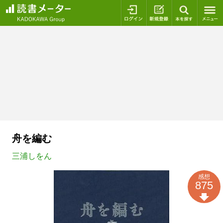
ログイン
新規登録
本を探
舟を編む
三浦しをん
感想
875