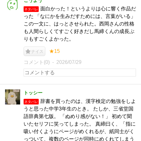
こうよう
面白かった！というよりは心に響く作品だ
ネタバレ
った 「なにかを生みだすためには、言葉がいる」
この一文に、はっとさせられた。西岡さんの性格
も人間らしくてすごく好きだし馬締くんの成長ぶ
りもすごくよかった。
★15
ナイス
コメント(0)
2026/07/29
トッシー
辞書を買ったのは、漢字検定の勉強をしよ
ネタバレ
うと思った中学3年生のとき。 たしか、三省堂国
語辞典第七版。 「ぬめり感がない！」 初めて聞
いたセリフに笑ってしまった。 真締曰く、「指に
吸い付くようにページがめくれるが、紙同士がく
っついて、複数のページが同時にめくれてしまう