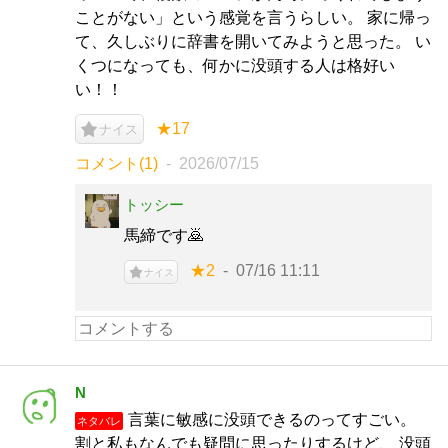
ことがない」という感覚を言うらしい。 家に帰っ
て、久しぶりに辞書を開いてみようと思った。 い
くつになっても、何かに没頭する人は格好い
い！！
★17
ナイス
コメント(1)
2026/07/15
トッシー
馬締です🙇
★2
07/16 11:11
ナイス
N
言葉に敏感に没頭できるのってすごい。
ネタバレ
割と私もなんでも疑問に思ったりするけど、 没頭