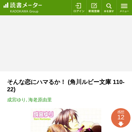
ログイン
新規登録
本を探
そんな恋にハマるか！ (角川ルビー文庫 110-
22)
成宮ゆり
,
海老原由里
感想
12