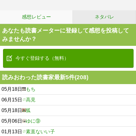
感想レビュー
ネタバレ
あなたも読書メーターに登録して感想を投稿して
みませんか？
今すぐ登録する（無料）
読みおわった読書家最新5件(208)
05月18日
もち
06月15日
高見
05月18日
狐
05月06日
ゆに⑨
01月13日
素直ないい子