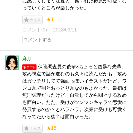
に感じてしまう江夏と、捻くれた椿原が可愛くな
っていくところが楽しかった。
★1
ナイス
コメント(0)
2018/03/11
麻月
保険調査員の後輩×ちょっと凶暴な先輩。
ネタバレ
攻め視点で話が進むのも久々に読んだかも。攻め
はガッチリしてて強面っぽいイラストだけど、ワ
ンコ系で割とおっとり系なのもよかった。最初は
無理矢理だったけど、自覚してから悶々する攻め
も面白い。ただ、受けがツンツンキャラで恋愛に
発展するのか？とハラハラ。次第に受けも可愛く
なってたから後半は面白かった。
★15
ナイス