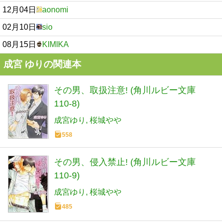
12月04日
aonomi
02月10日
sio
08月15日
KIMIKA
成宮 ゆりの関連本
その男、取扱注意! (角川ルビー文庫
110-8)
成宮ゆり
桜城やや
558
その男、侵入禁止! (角川ルビー文庫
110-9)
成宮ゆり
桜城やや
485