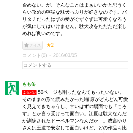
否めない。が、そんなことはまぁいいかと思うく
らい攻めの獰猛な駄犬っぷりが好きなのです。バ
リタチだったはずの受がぐずぐずに可愛くなろう
が気にしてはいけません。駄犬攻をただただ楽し
めれば良いのです。
★2
ナイス
コメント(0)
2016/03/05
もも缶
50ページも削ったなんてもったいない。
ネタバレ
そのままの形で読みたかった!椿原がどんどん可愛
く見えてきちゃうし、甘いはずの場面でも「ころ
す」とか言う受けって面白い。江夏は駄犬なんだ
か訓練されたドーベルマンなんだか…。成宮ゆり
さんは王道で安定して面白いけど、どの作品も比