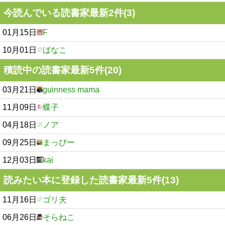
今読んでいる読書家最新2件(3)
01月15日
F
10月01日
ばなこ
積読中の読書家最新5件(20)
03月21日
guinness mama
11月09日
蝶子
04月18日
ノア
09月25日
まっぴー
12月03日
kai
読みたい本に登録した読書家最新5件(13)
11月16日
ゴリ夫
06月26日
そらねこ