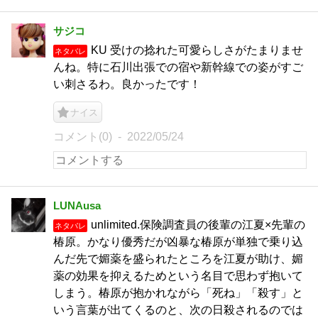
サジコ
KU 受けの捻れた可愛らしさがたまりませ
ネタバレ
んね。特に石川出張での宿や新幹線での姿がすご
い刺さるわ。良かったです！
ナイス
コメント(0)
2022/05/24
LUNAusa
unlimited.保険調査員の後輩の江夏×先輩の
ネタバレ
椿原。かなり優秀だが凶暴な椿原が単独で乗り込
んだ先で媚薬を盛られたところを江夏が助け、媚
薬の効果を抑えるためという名目で思わず抱いて
しまう。椿原が抱かれながら「死ね」「殺す」と
いう言葉が出てくるのと、次の日殺されるのでは