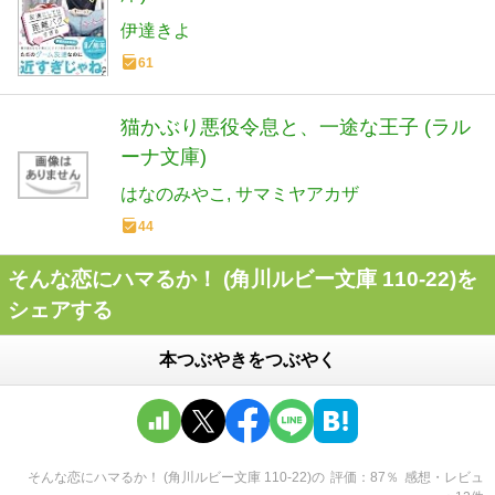
伊達きよ
61
猫かぶり悪役令息と、一途な王子 (ラル
ーナ文庫)
はなのみやこ
サマミヤアカザ
44
そんな恋にハマるか！ (角川ルビー文庫 110-22)を
シェアする
本つぶやきをつぶやく
そんな恋にハマるか！ (角川ルビー文庫 110-22)
の
評価
87
％
感想・レビュ