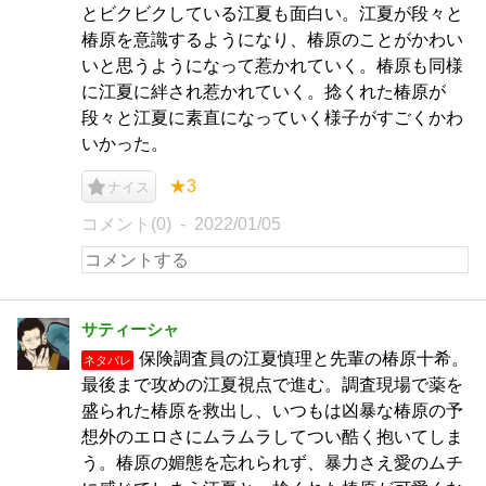
とビクビクしている江夏も面白い。江夏が段々と
椿原を意識するようになり、椿原のことがかわい
いと思うようになって惹かれていく。椿原も同様
に江夏に絆され惹かれていく。捻くれた椿原が
段々と江夏に素直になっていく様子がすごくかわ
いかった。
★3
ナイス
コメント(0)
2022/01/05
サティーシャ
保険調査員の江夏慎理と先輩の椿原十希。
ネタバレ
最後まで攻めの江夏視点で進む。調査現場で薬を
盛られた椿原を救出し、いつもは凶暴な椿原の予
想外のエロさにムラムラしてつい酷く抱いてしま
う。椿原の媚態を忘れられず、暴力さえ愛のムチ