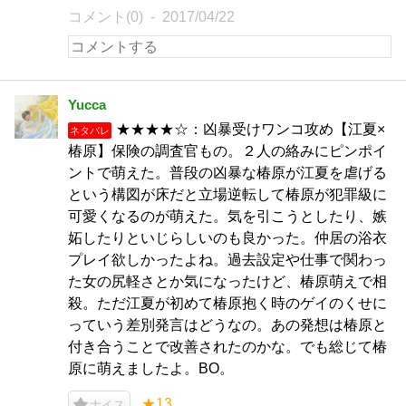
コメント(0)
2017/04/22
Yucca
★★★★☆：凶暴受けワンコ攻め【江夏×
ネタバレ
椿原】保険の調査官もの。２人の絡みにピンポイ
ントで萌えた。普段の凶暴な椿原が江夏を虐げる
という構図が床だと立場逆転して椿原が犯罪級に
可愛くなるのが萌えた。気を引こうとしたり、嫉
妬したりといじらしいのも良かった。仲居の浴衣
プレイ欲しかったよね。過去設定や仕事で関わっ
た女の尻軽さとか気になったけど、椿原萌えで相
殺。ただ江夏が初めて椿原抱く時のゲイのくせに
っていう差別発言はどうなの。あの発想は椿原と
付き合うことで改善されたのかな。でも総じて椿
原に萌えましたよ。BO。
★13
ナイス