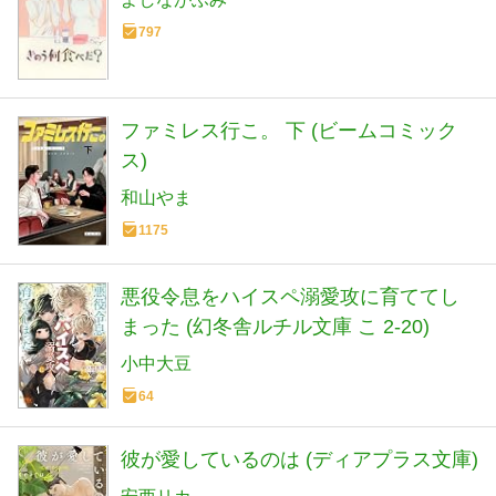
797
ファミレス行こ。 下 (ビームコミック
ス)
和山やま
1175
悪役令息をハイスペ溺愛攻に育ててし
まった (幻冬舎ルチル文庫 こ 2-20)
小中大豆
64
彼が愛しているのは (ディアプラス文庫)