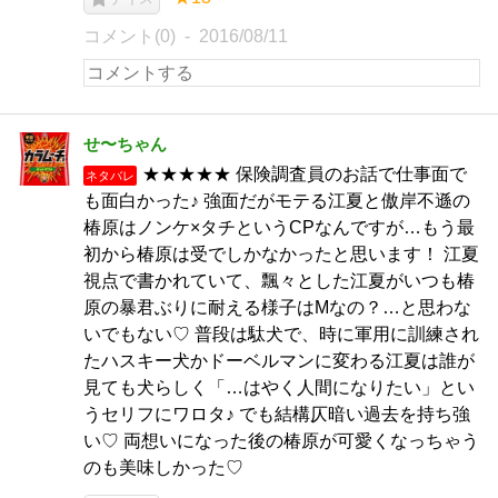
コメント(0)
2016/08/11
せ〜ちゃん
★★★★★ 保険調査員のお話で仕事面で
ネタバレ
も面白かった♪ 強面だがモテる江夏と傲岸不遜の
椿原はノンケ×タチというCPなんですが…もう最
初から椿原は受でしかなかったと思います！ 江夏
視点で書かれていて、飄々とした江夏がいつも椿
原の暴君ぶりに耐える様子はMなの？…と思わな
いでもない♡ 普段は駄犬で、時に軍用に訓練され
たハスキー犬かドーベルマンに変わる江夏は誰が
見ても犬らしく「…はやく人間になりたい」とい
うセリフにワロタ♪ でも結構仄暗い過去を持ち強
い♡ 両想いになった後の椿原が可愛くなっちゃう
のも美味しかった♡