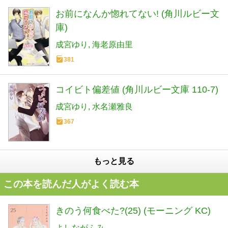
お前になんか惚れてない! (角川ルビー文
庫)
成宮ゆり
海老原由里
381
コイビト偏差値 (角川ルビー文庫 110-7)
成宮ゆり
水名瀬雅良
367
もっと見る
この本を読んだ人がよく読む本
きのう何食べた?(25) (モーニング KC)
よしながふみ