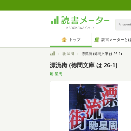
Amazo
トップ
読書メーターと
トップ
馳 星周
漂流街 (徳間文庫 は 26-1)
漂流街 (徳間文庫 は 26-1)
馳 星周