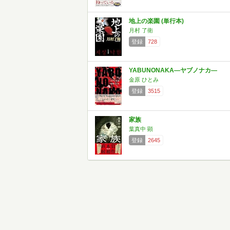
地上の楽園 (単行本)
月村 了衛
登録
728
YABUNONAKA―ヤブノナカ―
金原 ひとみ
登録
3515
家族
葉真中 顕
登録
2645