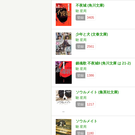
不夜城 (角川文庫)
馳 星周
登録
3405
少年と犬 (文春文庫)
馳 星周
登録
2561
鎮魂歌 不夜城II (角川文庫 は 21-2)
馳 星周
登録
1386
ソウルメイト (集英社文庫)
馳 星周
登録
1217
ソウルメイト
馳 星周
登録
1180