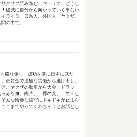
にサクサク読み進む。マーリオ、どうし
ょ！破滅に自分から向かっていく事ない
とイライラ。日系人、外国人、ヤクザ、
暗闇の中で。
父を殴り倒し、成功を夢に日本に来た
く、低賃金で過酷な労働から逃げ出し、
ィア、ヤクザの取引から大金、ドラッ
真っ赤な血、肉片、、裸の女、、生々し
。そんな陰惨な描写にドキドキが止まら
。ここまでやってくれちゃうとお話とし