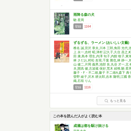
雨降る森の犬
馳 星周
登録
1164
ずるずる、ラーメン (おいしい文藝)
椎名 誠,宮沢 章夫,川本 三郎,角田 光代,
上 永一,吉村 昭,津村 記久子,久住 昌之,
田 康,島本 理生,内澤 旬子,内館 牧子,東
林 さだお,村松 友視,千葉 雅也,林 静一,
山 健二,片岡 義男,池部 良,丸谷 才一,北 
夫,開高 健,古波蔵 保好,荒木 経惟,馳 星周
藤子・F・不二雄,藤子 不二雄A,森下 典子
曽野 綾子,沢木 耕太郎,吉本 隆明,江國 香
織,石垣 りん
登録
1116
もっと見る
この本を読んだ人がよく読む本
成瀬は都を駆け抜ける