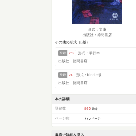
形式：文庫
出版社：徳間書店
その他の形式（β版）
形式：単行本
登録
259
出版社：徳間書店
形式：Kindle版
登録
24
出版社：徳間書店
本の詳細
登録数
560
登録
ページ数
775
ページ
書店で詳細を見る