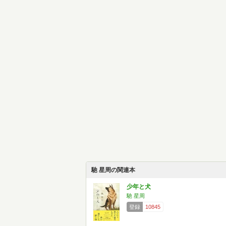
馳 星周の関連本
少年と犬
馳 星周
登録
10845