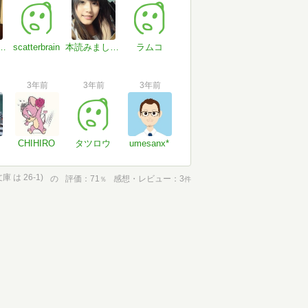
生弦@^-^@
scatterbrain
本読みましょ！
ラムコ
3年前
3年前
3年前
CHIHIRO
タツロウ
umesanx*
 は 26-1)
の
評価
71
感想・レビュー
3
％
件