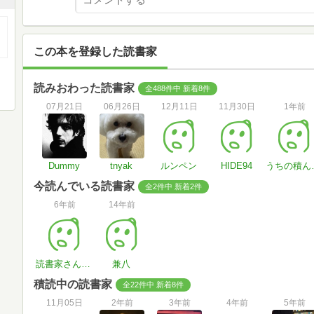
この本を登録した読書家
読みおわった読書家
全488件中 新着8件
07月21日
06月26日
12月11日
11月30日
1年前
Dummy
tnyak
ルンペン
HIDE94
うち
今読んでいる読書家
全2件中 新着2件
6年前
14年前
読書家さん#AcZfJN
兼八
積読中の読書家
全22件中 新着8件
11月05日
2年前
3年前
4年前
5年前