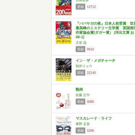
宮島未奈
登録
12712
『ババヤガの夜』日本人初受賞 世
最高峰のミステリー文学賞 英国推
作家協会賞(ダガー賞） (河出文庫 お
46-1)
王谷 晶
登録
9916
イン・ザ・メガチャーチ
朝井リョウ
登録
22145
熟柿
佐藤 正午
登録
9085
マスカレード・ライフ
東野 圭吾
登録
5286