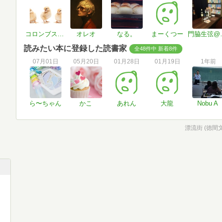
コロンブスの卵から孵った雛
オレオ
なる。
まーくつー
門脇
読みたい本に登録した読書家
全48件中 新着8件
07月01日
05月20日
01月28日
01月19日
1年前
ら〜ちゃん
かこ
あれん
大龍
Nobu A
漂流街 (徳間文庫