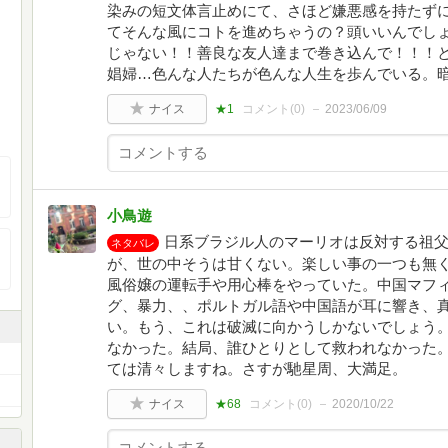
染みの短文体言止めにて、さほど嫌悪感を持たず
てそんな風にコトを進めちゃうの？頭いいんでし
じゃない！！善良な友人達まで巻き込んで！！！
娼婦…色んな人たちが色んな人生を歩んでいる。
ナイス
★1
コメント(
0
)
2023/06/09
小鳥遊
日系ブラジル人のマーリオは反対する祖
ネタバレ
が、世の中そうは甘くない。楽しい事の一つも無
風俗嬢の運転手や用心棒をやっていた。中国マフ
グ、暴力、、ポルトガル語や中国語が耳に響き、
い。もう、これは破滅に向かうしかないでしょう
なかった。結局、誰ひとりとして救われなかった
ては清々しますね。さすが馳星周、大満足。
ナイス
★68
コメント(
0
)
2020/10/22