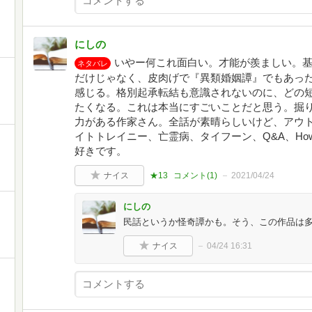
にしの
いやー何これ面白い。才能が羨ましい。
ネタバレ
だけじゃなく、皮肉げで『異類婚姻譚』でもあっ
感じる。格別起承転結も意識されないのに、どの
たくなる。これは本当にすごいことだと思う。掘
力がある作家さん。全話が素晴らしいけど、アウ
イトトレイニー、亡霊病、タイフーン、Q&A、How to b
好きです。
ナイス
★13
コメント(
1
)
2021/04/24
にしの
民話というか怪奇譚かも。そう、この作品は
ナイス
04/24 16:31