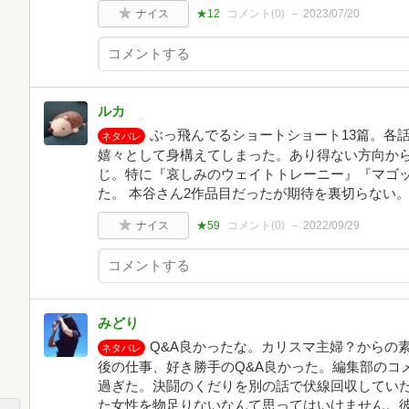
ナイス
★12
コメント(
0
)
2023/07/20
ルカ
ぶっ飛んでるショートショート13篇。各
ネタバレ
嬉々として身構えてしまった。あり得ない方向か
じ。特に『哀しみのウェイトトレーニー』『マゴ
た。 本谷さん2作品目だったが期待を裏切らない
ナイス
★59
コメント(
0
)
2022/09/29
みどり
Q&A良かったな。カリスマ主婦？からの
ネタバレ
後の仕事、好き勝手のQ&A良かった。編集部のコ
過ぎた。決闘のくだりを別の話で伏線回収してい
た女性を物足りないなんて思ってはいけません。