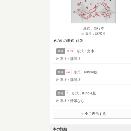
形式：単行本
出版社：講談社
その他の形式（β版）
形式：文庫
登録
1129
出版社：講談社
形式：Kindle版
登録
64
出版社：講談社
形式：Kindle版
登録
7
出版社：情報なし
全て表示する
本の詳細