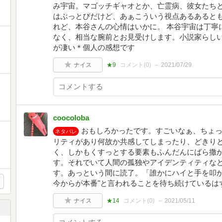
み宇宙。マゴッチギャオとか、亡霊病、彼女たちと
はぶっとびだけど、あぁこういう視点あるあると
れど、本谷さんの心情はいかに。 本谷宇宙は丁寧
なく、相当な腕前とお見受けします。小説家らし
が凄い＊個人の感想です
ナイス
★9
コメント(
0
)
2021/07/29
coocoloba
おもしろかったです。すごいなぁ、ちょ
ネタバレ
リティがあり何故か共感してしまったり、どきり
く、しかもくすっとする要素もふんだんにばら撒
す。それでいて人間の孤独やアイデンティティな
す。あっという間に読了。「誰かにハイと手を叩か
今からが本番"と言われることを待ち続けているは
ナイス
★14
コメント(
0
)
2021/05/11