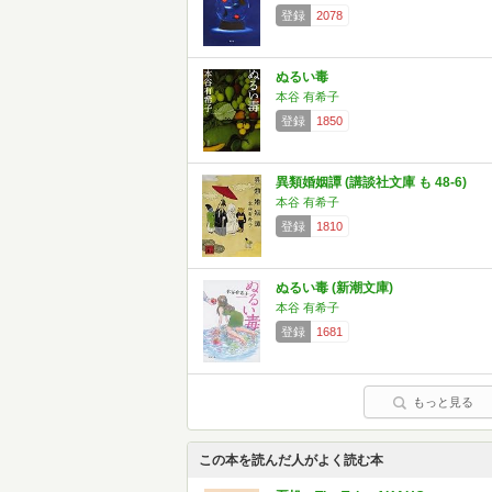
登録
2078
ぬるい毒
本谷 有希子
登録
1850
異類婚姻譚 (講談社文庫 も 48-6)
本谷 有希子
登録
1810
ぬるい毒 (新潮文庫)
本谷 有希子
登録
1681
もっと見る
この本を読んだ人がよく読む本