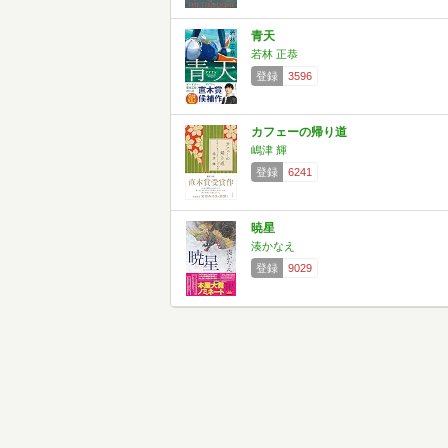
青天
若林 正恭
登録
3596
カフェーの帰り道
嶋津 輝
登録
6241
暁星
湊かなえ
登録
9029