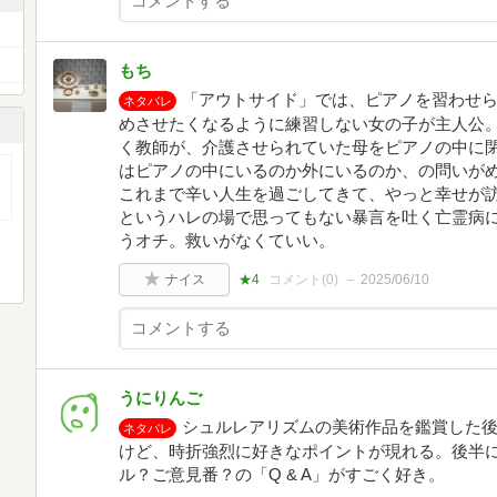
もち
「アウトサイド」では、ピアノを習わせ
ネタバレ
めさせたくなるように練習しない女の子が主人公
く教師が、介護させられていた母をピアノの中に
はピアノの中にいるのか外にいるのか、の問いが
これまで辛い人生を過ごしてきて、やっと幸せが
というハレの場で思ってもない暴言を吐く亡霊病
うオチ。救いがなくていい。
ナイス
★4
コメント(
0
)
2025/06/10
うにりんご
シュルレアリズムの美術作品を鑑賞した
ネタバレ
けど、時折強烈に好きなポイントが現れる。後半
ル？ご意見番？の「Q & A」がすごく好き。