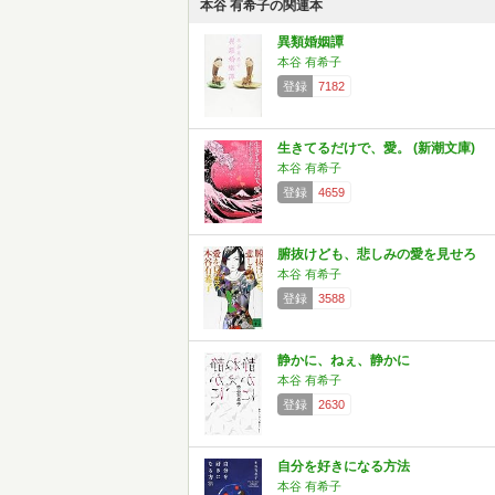
本谷 有希子の関連本
異類婚姻譚
本谷 有希子
登録
7182
生きてるだけで、愛。 (新潮文庫)
本谷 有希子
登録
4659
腑抜けども、悲しみの愛を見せろ
本谷 有希子
登録
3588
静かに、ねぇ、静かに
本谷 有希子
登録
2630
自分を好きになる方法
本谷 有希子