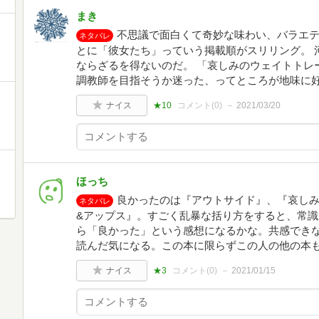
まき
不思議で面白くて奇妙な味わい、バラエテ
ネタバレ
とに「彼女たち」っていう掲載順がスリリング。 
ならざるを得ないのだ。 「哀しみのウェイトトレ
調教師を目指そうか迷った、ってところが地味に
ナイス
★10
コメント(
0
)
2021/03/20
ほっち
良かったのは『アウトサイド』、『哀し
ネタバレ
&アップス』。すごく乱暴な括り方をすると、常
ら「良かった」という感想になるかな。共感でき
読んだ気になる。この本に限らずこの人の他の本
ナイス
★3
コメント(
0
)
2021/01/15