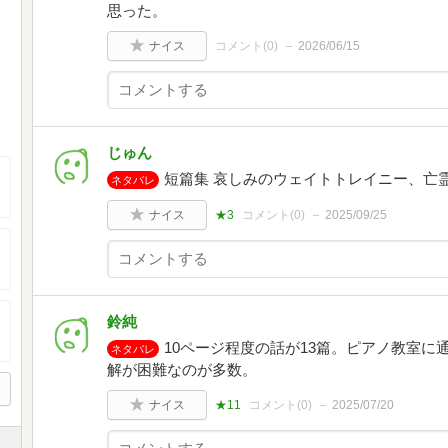
思った。
ナイス
コメント(
0
)
2026/06/15
じゅん
短篇集 哀しみのウェイトトレイニー、亡
ネタバレ
ナイス
★3
コメント(
0
)
2025/09/25
鈴純
10ページ程度の話が13篇。ピアノ教室
ネタバレ
解が困難なのが多数。
ナイス
★11
コメント(
0
)
2025/07/20