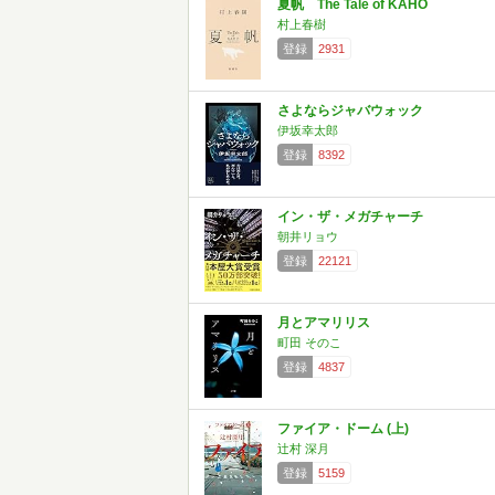
夏帆 The Tale of KAHO
村上春樹
登録
2931
さよならジャバウォック
伊坂幸太郎
登録
8392
イン・ザ・メガチャーチ
朝井リョウ
登録
22121
月とアマリリス
町田 そのこ
登録
4837
ファイア・ドーム (上)
辻村 深月
登録
5159