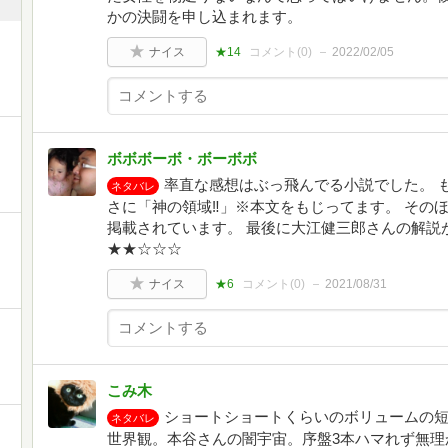
かの決闘を申し込まれます。
ナイス
★14
コメント(
0
)
2022/02/05
ボボボーボ・ボーボボ
率直な感想はぶっ飛んでる小説でした。 
ネタバレ
さに「神の領域‼」※本文をもじってます。 その
掲載されています。 最後に大江健三郎さんの解説
★★☆☆☆
ナイス
★6
コメント(
0
)
2021/08/31
こみ木
ショートショートくらいのボリュームの
ネタバレ
世界観。本谷さんの闇宇宙。序盤3本ハマれず無理