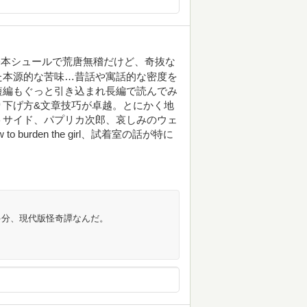
基本シュールで荒唐無稽だけど、奇抜な
た本源的な苦味…昔話や寓話的な密度を
短編もぐっと引き込まれ長編で読んでみ
り下げ方&文章技巧が卓越。とにかく地
トサイド、パプリカ次郎、哀しみのウェ
urden the girl、試着室の話が特に
多分、現代版怪奇譚なんだ。