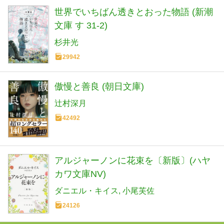
世界でいちばん透きとおった物語 (新潮
文庫 す 31-2)
杉井光
29942
傲慢と善良 (朝日文庫)
辻村深月
42492
アルジャーノンに花束を〔新版〕(ハヤ
カワ文庫NV)
ダニエル・キイス
小尾芙佐
24126