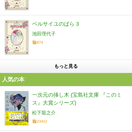
ベルサイユのばら 3
池田理代子
674
もっと見る
人気の本
一次元の挿し木 (宝島社文庫 『このミ
ス』大賞シリーズ)
松下龍之介
23412