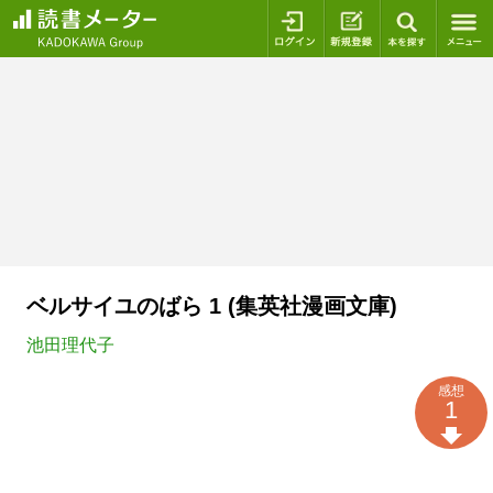
ログイン
新規登録
本を探
ベルサイユのばら 1 (集英社漫画文庫)
池田理代子
感想
1