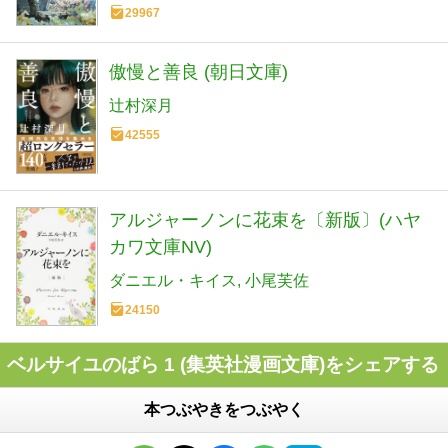
29967
傲慢と善良 (朝日文庫)
辻村深月
42555
アルジャーノンに花束を〔新版〕(ハヤ
カワ文庫NV)
ダニエル・キイス
小尾芙佐
24150
ベルサイユのばら 1 (集英社漫画文庫)をシェアする
本つぶやきをつぶやく