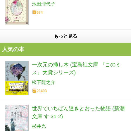
池田理代子
674
もっと見る
人気の本
一次元の挿し木 (宝島社文庫 『このミ
ス』大賞シリーズ)
松下龍之介
23493
世界でいちばん透きとおった物語 (新潮
文庫 す 31-2)
杉井光