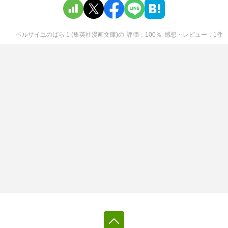
ベルサイユのばら 1 (集英社漫画文庫)
の
評価
100
％
感想・レビュー
1
件