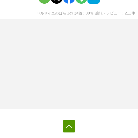
ベルサイユのばら 1
の
評価
80
％
感想・レビュー
211
件