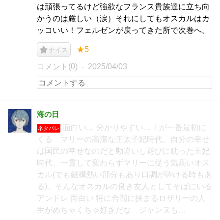
は頑張ってるけど強欲なフランス貴族達に立ち向
かうのは厳しい（涙）それにしてもオスカルはカ
ッコいい！フェルゼンが戻ってきた所で次巻へ。
★5
ナイス
コメント(0)
2025/04/03
海の日
面白い… 分かりやすい…！が一番最初に
ネタバレ
くる マリーの高潔な王太子妃時代、自分の幸せ
は国民の幸せなのだと勘違いし遊びに耽った王妃
時代、一貫して変わらずマリーに従う気高いオス
カル(でも結構熱い部分もあり口調が砕ける時もあ
る)、そんなオスカルの良き友人としてそばにいる
アンドレ 面白い 特に合間に挟まるロザリーの人
生がめちゃくちゃ好きだな ジャンヌも…