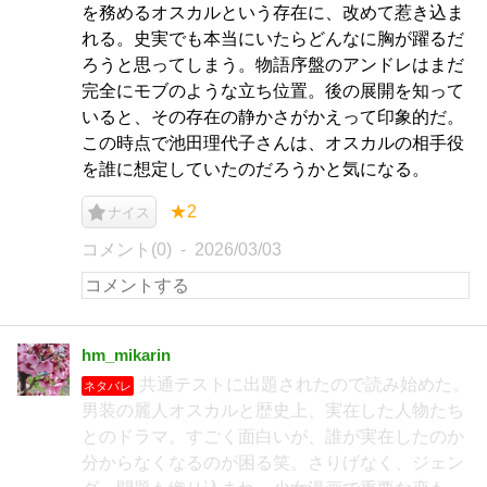
を務めるオスカルという存在に、改めて惹き込ま
れる。史実でも本当にいたらどんなに胸が躍るだ
ろうと思ってしまう。物語序盤のアンドレはまだ
完全にモブのような立ち位置。後の展開を知って
いると、その存在の静かさがかえって印象的だ。
この時点で池田理代子さんは、オスカルの相手役
を誰に想定していたのだろうかと気になる。
★2
ナイス
コメント(0)
2026/03/03
hm_mikarin
共通テストに出題されたので読み始めた。
ネタバレ
男装の麗人オスカルと歴史上、実在した人物たち
とのドラマ。すごく面白いが、誰が実在したのか
分からなくなるのが困る笑。さりげなく、ジェン