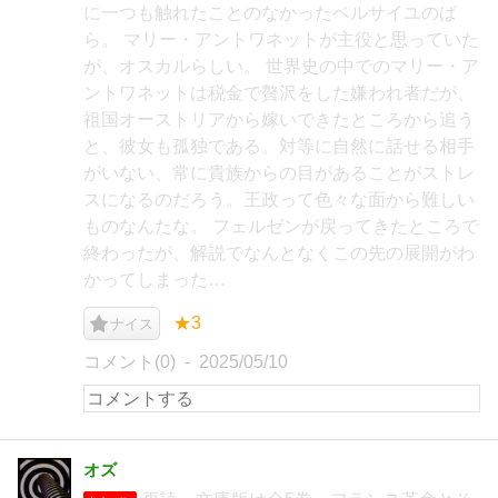
に一つも触れたことのなかったベルサイユのば
ら。 マリー・アントワネットが主役と思っていた
が、オスカルらしい。 世界史の中でのマリー・ア
ントワネットは税金で贅沢をした嫌われ者だが、
祖国オーストリアから嫁いできたところから追う
と、彼女も孤独である。対等に自然に話せる相手
がいない、常に貴族からの目があることがストレ
スになるのだろう。王政って色々な面から難しい
ものなんたな。 フェルゼンが戻ってきたところで
終わったが、解説でなんとなくこの先の展開がわ
かってしまった…
★3
ナイス
コメント(0)
2025/05/10
オズ