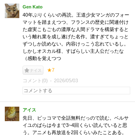
Gen Kato
40年ぶりくらいの再読。王道少女マンガのフォー
マットを踏まえつつ、フランスの歴史に関連付け
た虚実こもごもの濃厚な人間ドラマを構築すると
いう離れ業を成し遂げた名作。濃すぎてちょっと
ずつしか読めない。内容けっこう忘れているし。
しかしオスカル様、すばらしい主人公だったな
（感動を覚えつつ
★7
ナイス
コメント(0)
2026/05/03
アイス
先日、ピッコマで全話無料だっので読む。ベルサ
イユのばらは今まで3~4回くらい読んでいると思
う。アニメも再放送を2回くらいみたことある。