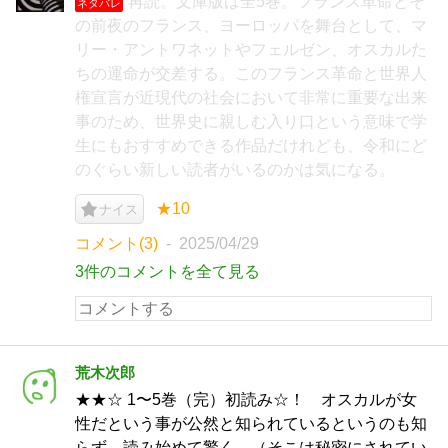
再読。文庫版は全5巻。フランス革命とそ
ネタバレ
の前夜のフランス、ヨーロッパを舞台として、マ
リー・アントワネットやフェルゼン、オスカルた
ちの運命が交差する。このフランス革命と世界人
権宣言が近現代の社会において非常に重要な出来
事のため、世界史に親しむ入り口という意味で学
生にもおすすめできる作品だけれども、令和にど
のぐらい新しい読者がいるのかは気になる。
★10
ナイス
コメント(3)
2025/04/29
3件のコメントを全て見る
荒木次郎
★★☆ 1〜5巻（完）初読み☆！ オスカルが女
性だという事が公然と知られているというのも知
らず、読み始めて驚く。（そこは秘密にされてい