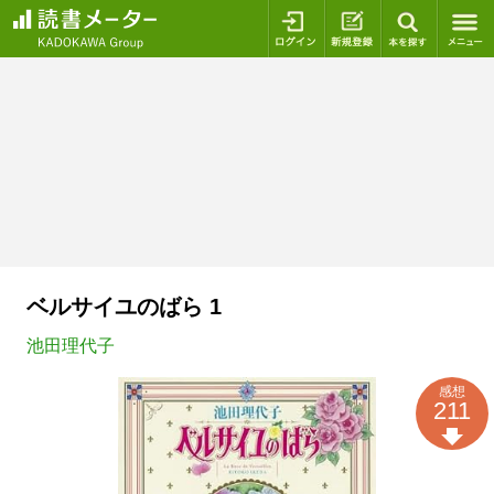
ログイン
新規登録
本を探
ベルサイユのばら 1
池田理代子
感想
211