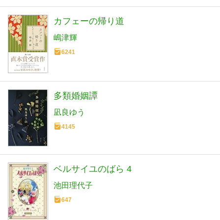
カフェーの帰り道
嶋津輝
6241
多類婚姻譚
凪良ゆう
4145
ベルサイユのばら 4
池田理代子
647