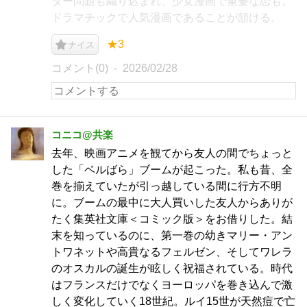
ダー問題も織り込まれ、少女漫画で重要な恋も。
ドラマチックで人気漫画であることが頷ける。
★3
ナイス
コメント(0)
2026/02/28
コニコ@共楽
去年、映画アニメを観てから友人の間でちょっと
した「ベルばら」ブームが起こった。私も昔、全
巻を揃えていたが引っ越している間に行方不明
に。ブームの最中に大人買いした友人からありが
たく集英社文庫＜コミック版＞をお借りした。結
末を知っているのに、第一巻の幼きマリー・アン
トワネットや高貴なるフェルゼン、そしてワレラ
のオスカルの誕生が眩しく祝福されている。時代
はフランスだけでなくヨーロッパを巻き込んで激
しく変化していく18世紀。ルイ15世が天然痘で亡