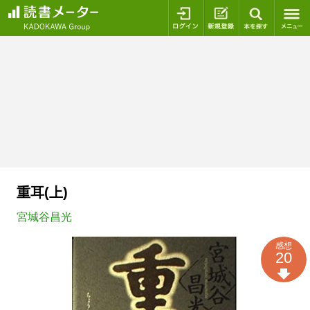
ログイン
新規登録
本を探
重耳(上)
宮城谷昌光
感想
20