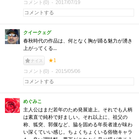
コメント(0)
2017/07/19
クイークェグ
春秋時代の作品は、何となく胸が踊る魅力が湧き
上がってくる...
★1
ナイス
コメント(0)
2015/05/06
めぐみこ
主人公はまだ若年のため発展途上。それでも人柄
は素直で純朴で好ましい。それ以上に、祖父の
称、狐突、郭偃など、脇を固める年長者達が味わ
い深くていい感じ。ちょくちょくいる俗物キャラ