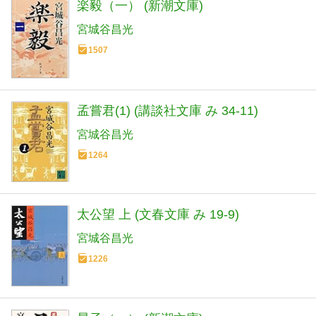
楽毅（一） (新潮文庫)
宮城谷昌光
1507
孟嘗君(1) (講談社文庫 み 34-11)
宮城谷昌光
1264
太公望 上 (文春文庫 み 19-9)
宮城谷昌光
1226