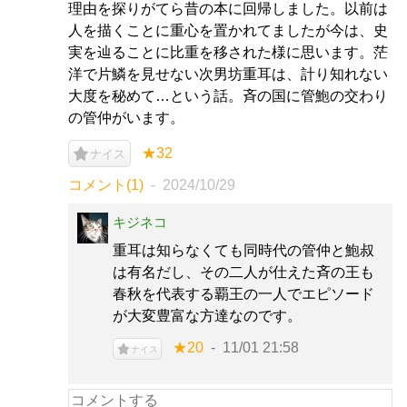
理由を探りがてら昔の本に回帰しました。以前は
人を描くことに重心を置かれてましたが今は、史
実を辿ることに比重を移された様に思います。茫
洋で片鱗を見せない次男坊重耳は、計り知れない
大度を秘めて…という話。斉の国に管鮑の交わり
の管仲がいます。
★32
ナイス
コメント(1)
2024/10/29
キジネコ
重耳は知らなくても同時代の管仲と鮑叔
は有名だし、その二人が仕えた斉の王も
春秋を代表する覇王の一人でエピソード
が大変豊富な方達なのです。
★20
11/01 21:58
ナイス