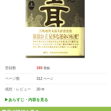
登録数
193
登録
ページ数
312
ページ
感想・レビュー
20
件
▶︎あらすじ・内容を見る