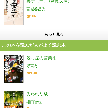
晏子（一） (新潮文庫)
宮城谷昌光
1102
もっと見る
この本を読んだ人がよく読む本
殺し屋の営業術
野宮有
9348
失われた貌
櫻田智也