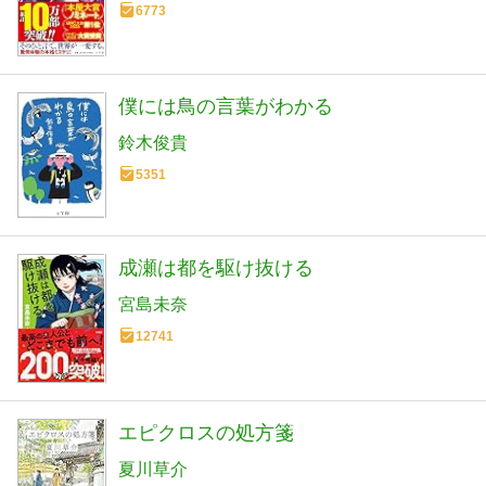
6773
僕には鳥の言葉がわかる
鈴木俊貴
5351
成瀬は都を駆け抜ける
宮島未奈
12741
エピクロスの処方箋
夏川草介