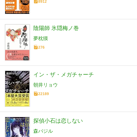
8912
陰陽師 氷隠梅ノ巻
夢枕獏
276
イン・ザ・メガチャーチ
朝井リョウ
22189
探偵小石は恋しない
森バジル