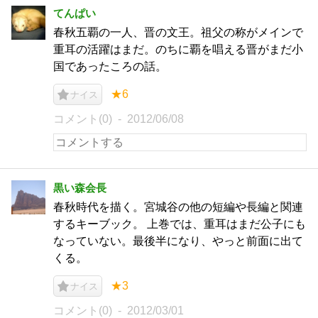
てんぱい
春秋五覇の一人、晋の文王。祖父の称がメインで
重耳の活躍はまだ。のちに覇を唱える晋がまだ小
国であったころの話。
★6
ナイス
コメント(0)
2012/06/08
黒い森会長
春秋時代を描く。宮城谷の他の短編や長編と関連
するキーブック。 上巻では、重耳はまだ公子にも
なっていない。最後半になり、やっと前面に出て
くる。
★3
ナイス
コメント(0)
2012/03/01