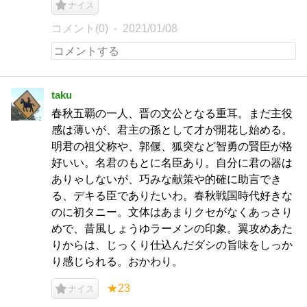
ナイス
コメント(0)
2021/01/08
taku
春秋五覇の一人、晋の文公となる重耳。まだ主役
感は薄いが、君主の孫として才が開花し始める。
明君の祖父称や、郭偃、狐突など智勇の賢臣が格
好いい。名君のもとに名臣あり。自分に君の器は
ありゃしないが、巧みな献策や的確に助言でき
る、デキる臣でありたいわ。春秋戦国時代好きな
のに初タニー。文体はあまりクセがなくあっさり
めで、昔風しょうゆラーメンの印象。翼攻めあた
りからは、じっくり仕込んだダシの旨味をしっか
り感じられる。おかわり。
★23
ナイス