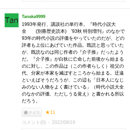
Tanaka9999
1993年発行、講談社の単行本。『時代小説大
全 (別冊歴史読本) '93秋 特別増刊』のなかで
93年の時代小説の評価をやっていたのだが、どの
評者も上位にあげていた作品。既読と思っていた
が、既読なのは同じ作者の『介子推』だったよう
だ。『介子推』が白狄に亡命した前後から始まる
のに対し、この作品は（この作者らしく）祖父の
代、分家が本家を滅ぼすところから始まる。迂遠
といえばそうだろうが、この辺も「日本人になじ
みのない人物をよく書けている」（時代小説大全
のなかの評価、ただしうる覚え）と書かれる所以
だろう。
★11
ナイス
コメント(0)
2022/08/19