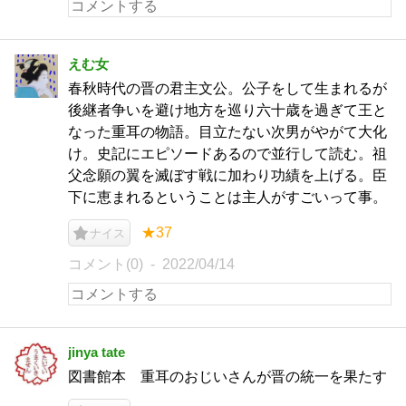
えむ女
春秋時代の晋の君主文公。公子をして生まれるが
後継者争いを避け地方を巡り六十歳を過ぎて王と
なった重耳の物語。目立たない次男がやがて大化
け。史記にエピソードあるので並行して読む。祖
父念願の翼を滅ぼす戦に加わり功績を上げる。臣
下に恵まれるということは主人がすごいって事。
★37
ナイス
コメント(0)
2022/04/14
jinya tate
図書館本 重耳のおじいさんが晋の統一を果たす