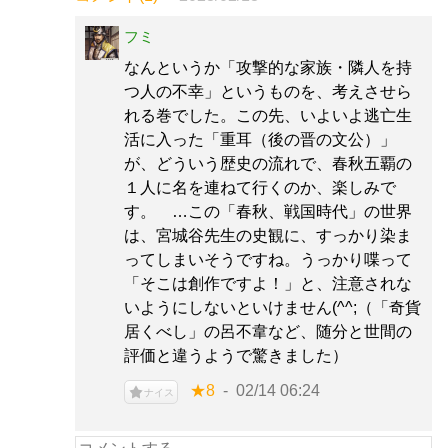
フミ
なんというか「攻撃的な家族・隣人を持
つ人の不幸」というものを、考えさせら
れる巻でした。この先、いよいよ逃亡生
活に入った「重耳（後の晋の文公）」
が、どういう歴史の流れで、春秋五覇の
１人に名を連ねて行くのか、楽しみで
す。 …この「春秋、戦国時代」の世界
は、宮城谷先生の史観に、すっかり染ま
ってしまいそうですね。うっかり喋って
「そこは創作ですよ！」と、注意されな
いようにしないといけません(^^;（「奇貨
居くべし」の呂不韋など、随分と世間の
評価と違うようで驚きました）
★8
02/14 06:24
ナイス