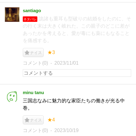
santiago
詭諸も重耳も型破りの結婚をしたのに、そ
ネタバレ
の行く末は大きく岐れた。この親子のどこに差が
あったかを考えると、愛が毒にも薬にもなること
を痛感する。
★3
ナイス
コメント(0)
2023/11/01
minu tanu
三国志なみに魅力的な家臣たちの働きが光る中
巻。
★4
ナイス
コメント(0)
2023/10/19