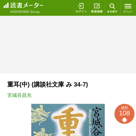
ログイン
新規登録
本を探
重耳(中) (講談社文庫 み 34-7)
宮城谷昌光
感想
108