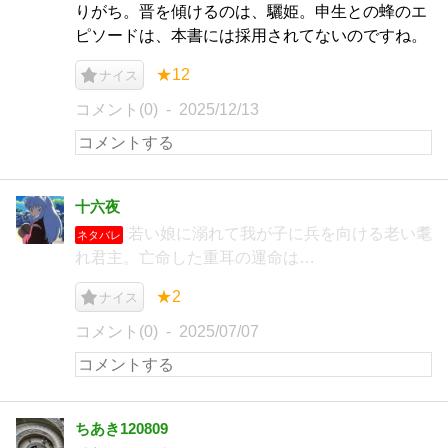
りがち。晋を傾けるのは、驪姫。申生との蜂のエ
ピソードは、本書には採用されてないのですね。
★12
ナイス
コメント(0)
2025/12/13
十六夜
若い娘に溺れて我が子に兵を向ける老い耄
ネタバレ
れ君主。亡命した重耳の運命は…
★2
ナイス
コメント(0)
2025/07/07
ちあき120809