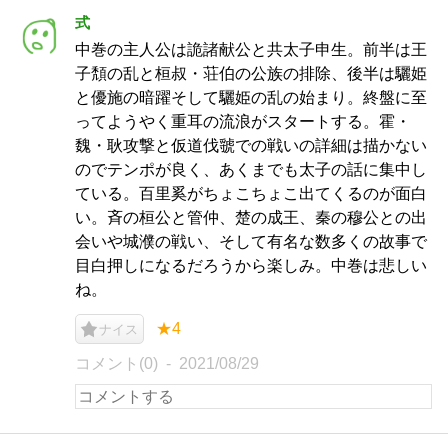
式
中巻の主人公は詭諸献公と共太子申生。前半は王
子頽の乱と桓叔・荘伯の公族の排除、後半は驪姫
と優施の暗躍そして驪姫の乱の始まり。終盤に至
ってようやく重耳の流浪がスタートする。霍・
魏・耿攻撃と仮道伐虢での戦いの詳細は描かない
のでテンポが良く、あくまでも太子の話に集中し
ている。百里奚がちょこちょこ出てくるのが面白
い。斉の桓公と管仲、楚の成王、秦の穆公との出
会いや城濮の戦い、そして有名な数多くの故事で
目白押しになるだろうから楽しみ。中巻は悲しい
ね。
★4
ナイス
コメント(0)
2021/08/29