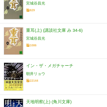
宮城谷昌光
829
重耳(上) (講談社文庫 み 34-6)
宮城谷昌光
1086
イン・ザ・メガチャーチ
朝井リョウ
22144
天地明察(上) (角川文庫)