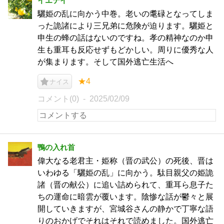
イエテイ
驪姫の乱に向かう中巻。老いの耄碌となってしま
った詭諸により三兄弟に危険が迫ります。驪姫と
申生の蜂の話はないのですね。孝の精神なのか申
生も重耳も反応せずもどかしい。周りに優秀な人
が集まります。そして国外逃亡生活へ
★4
ナイス
コメント(0)
2025/02/09
鴨の入れ首
偉大なる老君主・姫称（晋の武公）の死後、晋は
いわゆる「驪姫の乱」に向かう。駄目親父の姫詭
諸（晋の献公）に追い詰められて、重耳ら息子た
ちの運命に暗雲が覆います。陰惨な話が鬱々と展
開していきますが、宮城谷さんの静かで丁寧な語
りのおかげでそれはそれで読めました。国外逃亡