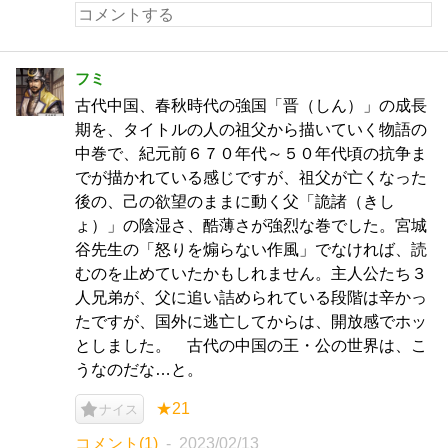
フミ
古代中国、春秋時代の強国「晋（しん）」の成長
期を、タイトルの人の祖父から描いていく物語の
中巻で、紀元前６７０年代～５０年代頃の抗争ま
でが描かれている感じですが、祖父が亡くなった
後の、己の欲望のままに動く父「詭諸（きし
ょ）」の陰湿さ、酷薄さが強烈な巻でした。宮城
谷先生の「怒りを煽らない作風」でなければ、読
むのを止めていたかもしれません。主人公たち３
人兄弟が、父に追い詰められている段階は辛かっ
たですが、国外に逃亡してからは、開放感でホッ
としました。 古代の中国の王・公の世界は、こ
うなのだな…と。
★21
ナイス
コメント(1)
2023/02/13