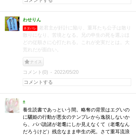
わせりん
老君主が奸計に陥り、重耳たち公子は散り
ネタバレ
散りになり、苦境となる。兄の申生の死を選ぶほ
どの従順さに心打たれる。これが史実だとは。大
荒れだが面白い。
ナイス
コメント(0)
2022/05/20
±
養生読書であっという間。略奪の背景はエグいの
に驪姫の行動が悪女のテンプレから逸脱しないか
ら、パパ詭諸が老耄にしか見えなくて（老耄なん
だろうけど）残念なまま申生の死。さて重耳流浪