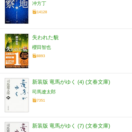
冲方丁
14128
失われた貌
櫻田智也
8893
新装版 竜馬がゆく (4) (文春文庫)
司馬遼太郎
7351
新装版 竜馬がゆく (7) (文春文庫)