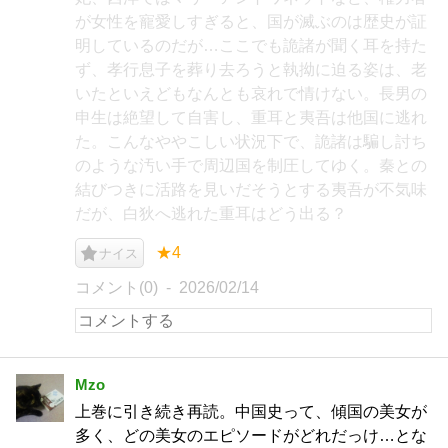
が女性を寵愛しすぎると、国が滅ぶのは歴史が証
明しているのだが…ここでも詭諸が聞く耳を持た
ず、孝行息子を葬り去ろうと執拗に迫る姿は、老
いたといえどもなんとも哀れで情けない。長男の
申生は絶望して自害し、重耳と夷吾は他国に逃れ
た。こんなややこしい状況下で、詭諸は騙し討ち
のような汚い手で周辺国を制圧してゆく。秦との
結びつきに活路を見いだそうとする夷吾が不気味
だが、白狄へ逃れた重耳はどう出る？
★4
ナイス
コメント(0)
2026/02/14
Mzo
上巻に引き続き再読。中国史って、傾国の美女が
多く、どの美女のエピソードがどれだっけ…とな