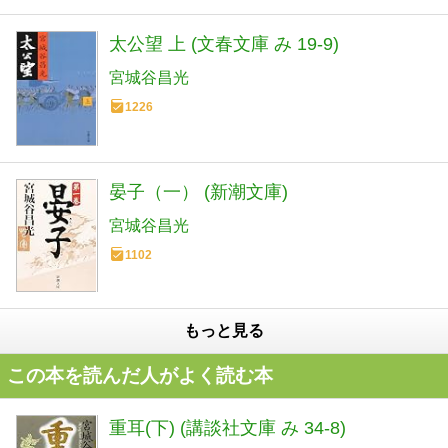
太公望 上 (文春文庫 み 19-9)
宮城谷昌光
1226
晏子（一） (新潮文庫)
宮城谷昌光
1102
もっと見る
この本を読んだ人がよく読む本
重耳(下) (講談社文庫 み 34-8)