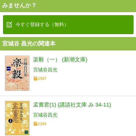
みませんか？
今すぐ登録する（無料）
宮城谷 昌光の関連本
楽毅（一） (新潮文庫)
宮城谷昌光
1507
孟嘗君(1) (講談社文庫 み 34-11)
宮城谷昌光
1264