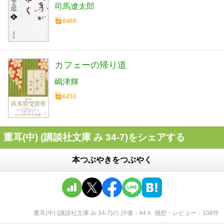
司馬遼太郎
6460
カフェーの帰り道
嶋津輝
6251
重耳(中) (講談社文庫 み 34-7)をシェアする
本つぶやきをつぶやく
重耳(中) (講談社文庫 み 34-7)
の
評価
44
％
感想・レビュー
108
件