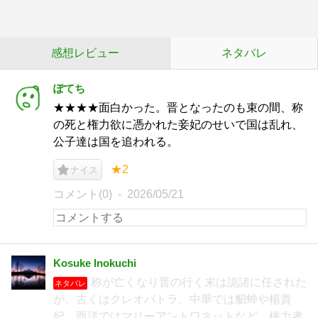
感想レビュー
ネタバレ
ぽてち
★★★★面白かった。晋となったのも束の間、称
の死と権力欲に憑かれた妾妃のせいで国は乱れ、
公子達は国を追われる。
★2
ナイス
コメント(0)
2026/05/21
Kosuke Inokuchi
称が亡くなり晋の行く末は詭諸に任された
ネタバレ
が、古くはクレオパトラ、中華では貂蝉や楊貴
妃、西洋ではマリーアントワネットなど、権力者