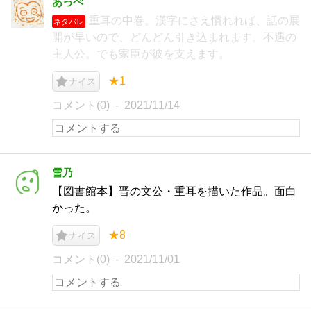
あっぺ
重耳の中巻。漢字にさえ慣れれば、話の展
ネタバレ
開が早いので、どんどん引き込まれます。不遇の
主人公。でも家臣が彼を支えます。
★1
ナイス
コメント(0)
2021/11/14
雪乃
【図書館本】晋の文公・重耳を描いた作品。面白
かった。
★8
ナイス
コメント(0)
2021/11/01