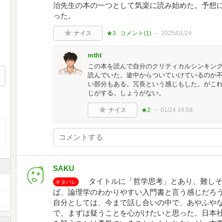
治先生の本の一つとして気楽に読み始めた。予想
った。
ナイス
★3
コメント(
1
)
2025/01/24
mtht
この本を読んで自分のクリティカルシンキン
読んでいた。途中からついていけているのか
い部分もある。冗長という感じもした。がこ
じがする。しょうがない。
ナイス
★2
01/24 14:58
SAKU
タイトルに「哲学思考」とあり、難しそ
ネタバレ
ば、論理学のわかりやすい入門書と言う感じだろ
自分としては、今まで話し合いの中で、あやふや
で、まずは疑うことを心がけたいと思った。日本