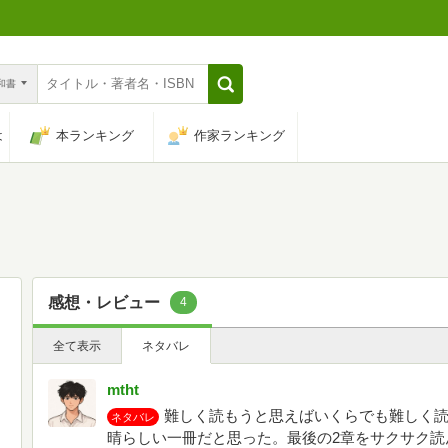
n和書
は
本ランキング
作家ランキング
感想・レビュー
4
全て表示
ネタバレ
mtht
難しく読もうと思えばいくらでも難しく
ネタバレ
晴らしい一冊だと思った。最後の2章をサクサク読