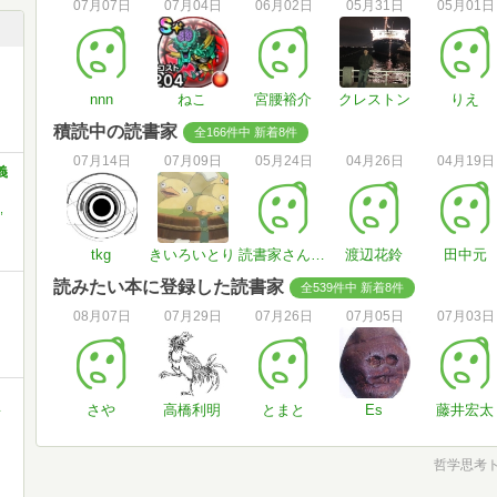
07月07日
07月04日
06月02日
05月31日
05月01日
nnn
ねこ
宮腰裕介
クレストン
りえ
積読中の読書家
全166件中 新着8件
07月14日
07月09日
05月24日
04月26日
04月19日
義
,
tkg
きいろいとり
読書家さん#tw3tcP
渡辺花鈴
田中元
読みたい本に登録した読書家
全539件中 新着8件
08月07日
07月29日
07月26日
07月05日
07月03日
さや
高橋利明
とまと
Es
藤井宏太
ク
哲学思考