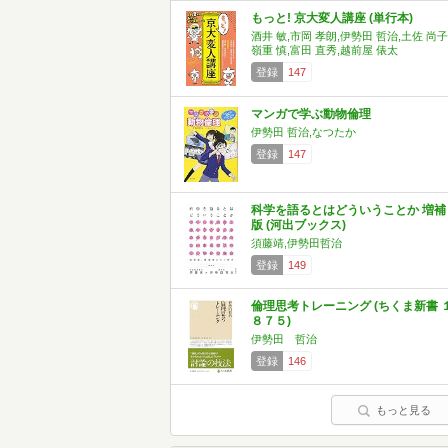
もっと! 京大変人講座 (単行本)
酒井 敏,市岡 孝朗,伊勢田 哲治,土佐 尚子
嶺重 慎,富田 直秀,越前屋 俵太
登録
147
マンガで学ぶ動物倫理
伊勢田 哲治,なつたか
登録
147
科学を語るとはどういうことか 増補
版 (河出ブックス)
須藤靖,伊勢田哲治
登録
149
倫理思考トレーニング (ちくま新書 
８７５)
伊勢田 哲治
登録
146
もっと見る