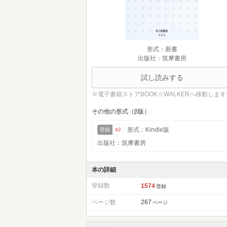
形式：新書
出版社：筑摩書房
試し読みする
※電子書籍ストアBOOK☆WALKERへ移動します
その他の形式（β版）
形式：Kindle版
登録
42
出版社：筑摩書房
本の詳細
登録数
1574
登録
ページ数
267
ページ