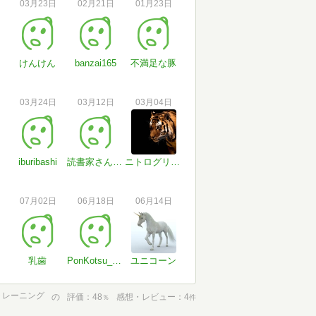
03月23日
02月21日
01月23日
けんけん
banzai165
不満足な豚
03月24日
03月12日
03月04日
iburibashi
読書家さん#tTVsC0
ニトログリセリン
07月02日
06月18日
06月14日
乳歯
PonKotsu_book tips
ユニコーン
トレーニング
の
評価
48
感想・レビュー
4
％
件