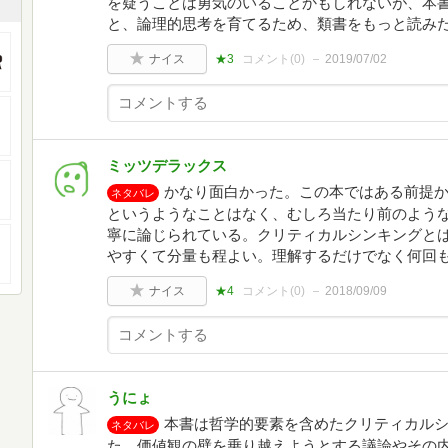
を疑うことは勇気のいることかもしれないが、本
と、論理的思考を育てるため、類書をもっと読み
ナイス
★3
コメント(
0
)
2019/07/02
ミッツデラックス
かなり面白かった。この本ではある前提
ネタバレ
というようなことはなく、むしろ当たり前のよう
寧に論じられている。クリティカルシンキングと
やすくて分量も程よい。理解するだけでなく何回
ナイス
★4
コメント(
0
)
2018/09/09
うにょ
本書は哲学的要素を含めたクリティカル
ネタバレ
た。価値観の壁を乗り越えようとする議論やその