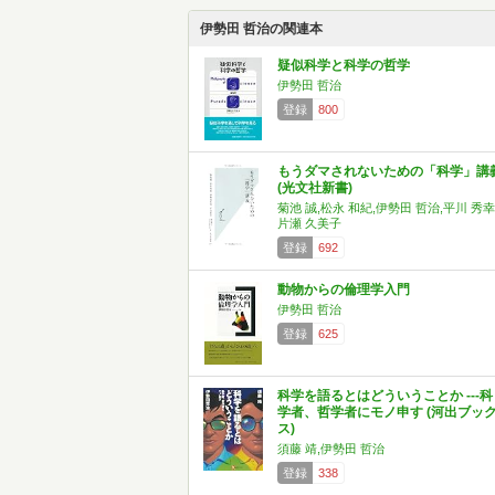
伊勢田 哲治の関連本
疑似科学と科学の哲学
伊勢田 哲治
登録
800
もうダマされないための「科学」講
(光文社新書)
菊池 誠,松永 和紀,伊勢田 哲治,平川 秀幸
片瀬 久美子
登録
692
動物からの倫理学入門
伊勢田 哲治
登録
625
科学を語るとはどういうことか ---科
学者、哲学者にモノ申す (河出ブッ
ス)
須藤 靖,伊勢田 哲治
登録
338