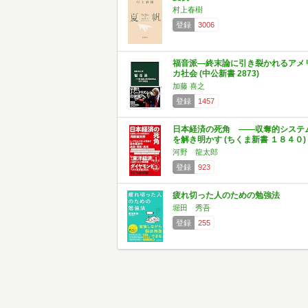
村上春樹
登録
3006
福音派―終末論に引き裂かれるアメ
カ社会 (中公新書 2873)
加藤 喜之
登録
1457
日本経済の死角 ――収奪的システ
を解き明かす (ちくま新書 １８４０)
河野 龍太郎
登録
923
疲れ切った人のための勉強法
堀田 秀吾
登録
255