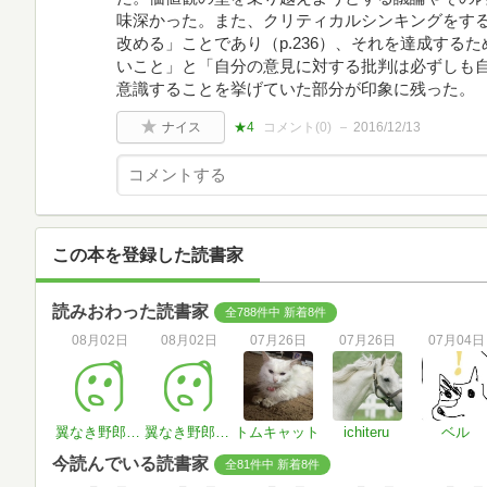
味深かった。また、クリティカルシンキングをす
改める」ことであり（p.236）、それを達成する
いこと」と「自分の意見に対する批判は必ずしも
意識することを挙げていた部分が印象に残った。
ナイス
★4
コメント(
0
)
2016/12/13
この本を登録した読書家
読みおわった読書家
全788件中 新着8件
08月02日
08月02日
07月26日
07月26日
07月04日
翼なき野郎ども
翼なき野郎ども
トムキャット
ichiteru
ベル
今読んでいる読書家
全81件中 新着8件