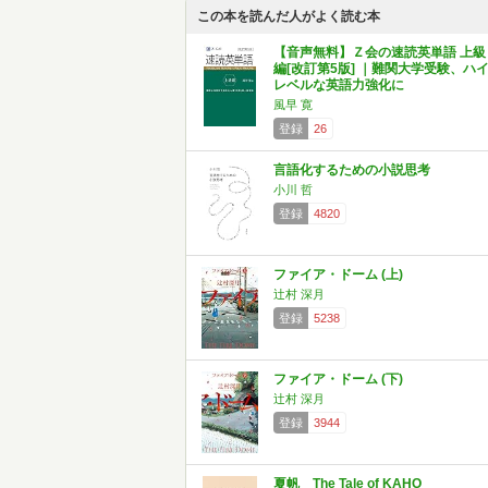
この本を読んだ人がよく読む本
【音声無料】Ｚ会の速読英単語 上級
編[改訂第5版] ｜難関大学受験、ハ
レベルな英語力強化に
風早 寛
登録
26
言語化するための小説思考
小川 哲
登録
4820
ファイア・ドーム (上)
辻村 深月
登録
5238
ファイア・ドーム (下)
辻村 深月
登録
3944
夏帆 The Tale of KAHO