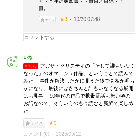
０２５年課題図書２２冊目／目標２３
冊。
★3
10/20 07:48
ナイス
いな
アガサ・クリスティの「そして誰もいなく
ネタバレ
なった」のオマージュ作品、ということで読んで
みた。 事件が解決したかに見えた後で真相が明ら
かになり、最後にはきちんと誰もいなくなる展開
はお見事！ 90年代の作品で携帯電話も無い頃の
お話なので、そういうのも今読むと新鮮で楽しめ
た。
★9
ナイス
コメント(0)
2025/09/12