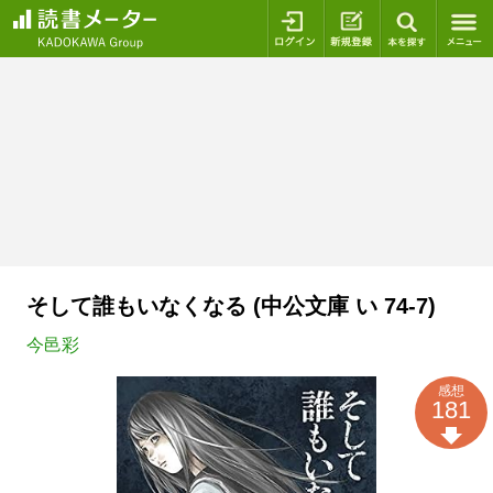
ログイン
新規登録
本を探
そして誰もいなくなる (中公文庫 い 74-7)
今邑彩
感想
181