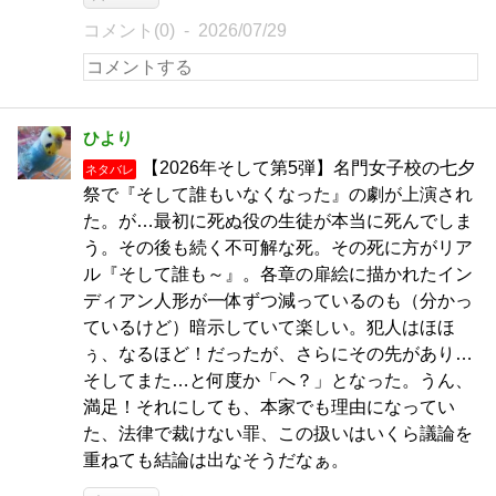
コメント(0)
2026/07/29
ひより
【2026年そして第5弾】名門女子校の七夕
ネタバレ
祭で『そして誰もいなくなった』の劇が上演され
た。が…最初に死ぬ役の生徒が本当に死んでしま
う。その後も続く不可解な死。その死に方がリア
ル『そして誰も～』。各章の扉絵に描かれたイン
ディアン人形が一体ずつ減っているのも（分かっ
ているけど）暗示していて楽しい。犯人はほほ
ぅ、なるほど！だったが、さらにその先があり…
そしてまた…と何度か「へ？」となった。うん、
満足！それにしても、本家でも理由になってい
た、法律で裁けない罪、この扱いはいくら議論を
重ねても結論は出なそうだなぁ。