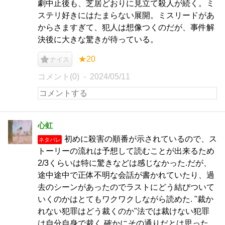
劇中止後も、芝居どおりに見立て殺人が続く。ミ
ステリ好きにはたまらない展開。ミスリードがあ
からさますぎて、犯人は想像つくのだが、事件解
決後に大きな驚きが待っている。
★20
ナイス
コメント(0)
2024/05/11
心虹
初めに殺害の順番が示されているので、ス
ネタバレ
トーリーの流れは予想して読むことが出来るため
2/3くらいは特に驚きなどは感じなかった.だが、
途中途中で正体不明な会話が書かれていたり、過
去のシーンがあったのでラストにどう結びついて
いくのかはとてもワクワクしながら読めた. "裁か
れない犯罪はどう裁くのか"法では裁けない犯罪
は自分自身で裁く.確かにその通りだとは思った