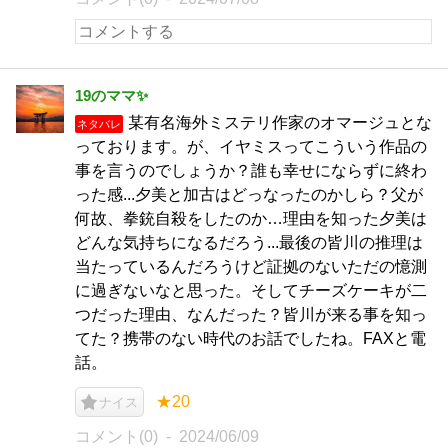
19のママ✨
某有名海外ミステリ作家のオマージュとな
ネタバレ
っております。が、イヤミスってこういう作品の
事を言うのでしょうか？誰も幸せにならずに終わ
った感...夕美と加古はどっなったのかしら？父が
何故、拳銃自殺をしたのか…理由を知った夕美は
どんな気持ちになるだろう...最後の皆川の推理は
当たっているんだろうけど証拠のないただの憶測
に過ぎないなと思った。そしてチーズケーキが二
つだった理由、なんだった？皆川が来る事を知っ
てた？携帯のない時代のお話でしたね。FAXと電
話。
★20
ナイス
コメント(0)
2024/06/09