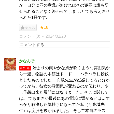
が、自分に罪の意識が無ければその犯罪は誰も罰
せられることなく終わってしまう.とても考えさせ
られた1冊です.
★18
ナイス
コメント(0)
2024/02/20
かなんぽ
始まりの爽やかな風が吹くような雰囲気か
ネタバレ
ら一遍、物語の本筋はドロドロ、ハラハラし殺伐
としたものでした。 向坂先生が妊娠してると分か
ってから、彼女の雰囲気が変わるのが伝わり、少
し予想出来た展開にはなりました。そこに関して
は。 でもまさか最後にあの電話に繋がるとは…す
っかり解決した気持ちになってた私（と高城先
生）は度肝を抜かれました。 そして本当のラス