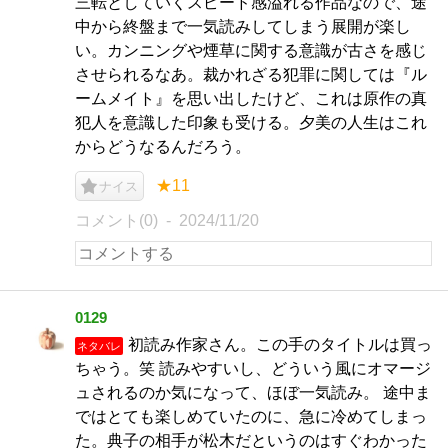
三転としていくスピード感溢れる作品なので、途
中から終盤まで一気読みしてしまう展開が楽し
い。カンニングや煙草に関する意識が古さを感じ
させられるなあ。裁かれざる犯罪に関しては『ル
ームメイト』を思い出したけど、これは原作の真
犯人を意識した印象も受ける。夕美の人生はこれ
からどうなるんだろう。
★11
ナイス
コメント(0)
2024/11/20
0129
初読み作家さん。この手のタイトルは買っ
ネタバレ
ちゃう。笑 読みやすいし、どういう風にオマージ
ュされるのか気になって、ほぼ一気読み。 途中ま
ではとても楽しめていたのに、急に冷めてしまっ
た。典子の相手が松木だというのはすぐわかった