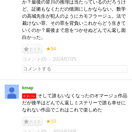
か？最後の皆川の推理は当たっているのだろうけ
ど、証拠もなくただの憶測にしかならない。数学
の高城先生が犯人のようにカモフラージュ。法で
裁けない罪、その罪を背負いこれからどう生きて
いくのか？最後まで息をつかせぬどんでん返し面
白かった。
★54
ナイス
コメント(0)
2024/07/25
kmap
そして誰もいなくなったのオマージュ作品
ネタバレ
だが後半はどんでん返しミステリーで誰も幸せに
なれない作品でこれはこれで楽しめた
★10
ナイス
コメント(0)
2024/07/08