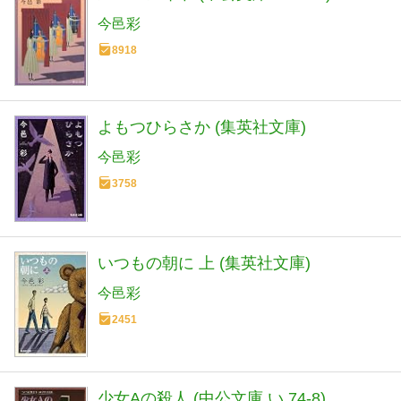
今邑彩
8918
よもつひらさか (集英社文庫)
今邑彩
3758
いつもの朝に 上 (集英社文庫)
今邑彩
2451
少女Aの殺人 (中公文庫 い 74-8)