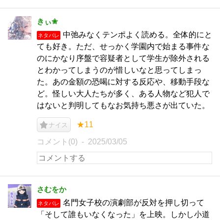
きぃ✬
中弛みなくテンポよく読める。全体的にと
ネタバレ
ても好き。ただ、せっかく学園内で始まる事件な
のにかなり序盤で容疑者として学生が除外される
とわかってしまうのが惜しいなと思ってしまっ
た。あの金額の恐喝に対する反応や、移動手段な
ど。怪しい大人たちが多く、ある人物など犯人で
はないと判明してもなお気持ち悪さが出ていた。
★11
ナイス
コメント(0)
2025/03/05
さむをか
名門女子校の演劇部が反対を押し切って
ネタバレ
「そして誰もいなくなった」を上映。しかし小道