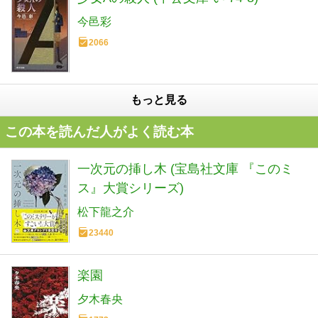
今邑彩
2066
もっと見る
この本を読んだ人がよく読む本
一次元の挿し木 (宝島社文庫 『このミ
ス』大賞シリーズ)
松下龍之介
23440
楽園
夕木春央