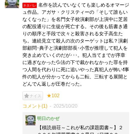
名作を読んでいなくても楽しめるオマージ
ネタバレ
ュ作品。アガサ・クリスティーの「そして誰もい
なくなった」を名門女子校演劇部が上演中に芝居
の配役通りに生徒が死亡する。その後も筋書き通
りの順序と手段で次々と殺害される女子高生た
ち。連続見立て殺人の次のターゲットは私？演劇
部顧問･典子と演劇部部長･小雪が推理して犯人を
突き止めていくのだが･･･。犯人当てまでが序章
に過ぎなかった💦法の下で裁かれなかった罪を持
つ人間を代わりに死に追いやった真犯人が怖い❗事
件の犯人が分かってからも二転、三転する展開と
どんでん返しが圧巻だった。
★102
ナイス
コメント(1)
2025/10/20
明日のかぜ
【積読崩荘～これが私の課題図書～】２