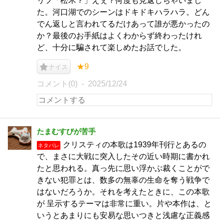
リフ「松木？」えぇ？何度も見返しちゃいまし
た。河口湖でのシーンはドキドキハラハラ。どん
でん返しと言われてるだけあって誰が悪かったの
か？最後のお手紙はよくわからず終わったけれ
ど、十分に騙されて楽しめたお話でした。
★9
ナイス
コメント(0)
2025/12/24
たまむすびが苦手
クリスティの本歌は1939年刊行とあるの
ネタバレ
で、まさに大戦に突入したその近い時期に書かれ
たと思われる。真っ先に思い浮かぶ裁くことがで
きない犯罪とは、数多の無辜の生命を奪う戦争で
はないだろうか。それを考えたときに、この本歌
が 呈示するテーマは非常に重い。片や本作は、と
いうとあまりにも安易な思いつきと浅慮な正義感