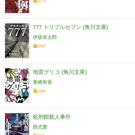
1773
777 トリプルセブン (角川文庫)
伊坂幸太郎
1427
地雷グリコ (角川文庫)
青崎有吾
1142
処刑館殺人事件
西式豊