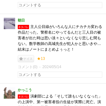
朝日
主人公目線がいろんな人にチカチカ変わる
ネタバレ
作品だった。警察名にやってるんだと三人目の被
害者が出た時は思い淡々といなくなり悲しむ間も
ない。数学教師の高城先生が犯人かと思いきや…
結末はノートにまとめよぅっと！
★13
ナイス
コメント(0)
2024/05/14
かっこう
演劇部による「そして誰もいなくなった」
ネタバレ
の上演中、第一被害者役の生徒が実際に死亡。演